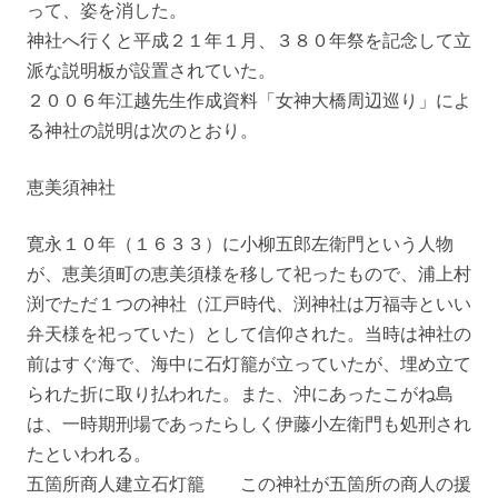
って、姿を消した。
神社へ行くと平成２１年１月、３８０年祭を記念して立
派な説明板が設置されていた。
２００６年江越先生作成資料「女神大橋周辺巡り」によ
る神社の説明は次のとおり。
恵美須神社
寛永１０年（１６３３）に小柳五郎左衛門という人物
が、恵美須町の恵美須様を移して祀ったもので、浦上村
渕でただ１つの神社（江戸時代、渕神社は万福寺といい
弁天様を祀っていた）として信仰された。当時は神社の
前はすぐ海で、海中に石灯籠が立っていたが、埋め立て
られた折に取り払われた。また、沖にあったこがね島
は、一時期刑場であったらしく伊藤小左衛門も処刑され
たといわれる。
五箇所商人建立石灯籠 この神社が五箇所の商人の援