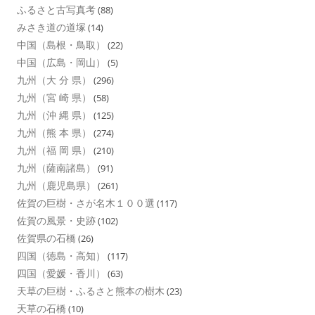
ふるさと古写真考
(88)
みさき道の道塚
(14)
中国（島根・鳥取）
(22)
中国（広島・岡山）
(5)
九州（大 分 県）
(296)
九州（宮 崎 県）
(58)
九州（沖 縄 県）
(125)
九州（熊 本 県）
(274)
九州（福 岡 県）
(210)
九州（薩南諸島）
(91)
九州（鹿児島県）
(261)
佐賀の巨樹・さが名木１００選
(117)
佐賀の風景・史跡
(102)
佐賀県の石橋
(26)
四国（徳島・高知）
(117)
四国（愛媛・香川）
(63)
天草の巨樹・ふるさと熊本の樹木
(23)
天草の石橋
(10)