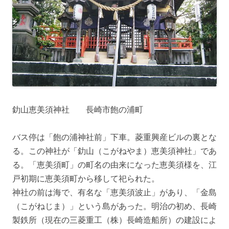
釛山恵美須神社 長崎市飽の浦町
バス停は「飽の浦神社前」下車。菱重興産ビルの裏とな
る。この神社が「釛山（こがねやま）恵美須神社」であ
る。「恵美須町」の町名の由来になった恵美須様を、江
戸初期に恵美須町から移して祀られた。
神社の前は海で、有名な「恵美須波止」があり、「金島
（こがねじま）」という島があった。明治の初め、長崎
製鉄所（現在の三菱重工（株）長崎造船所）の建設によ