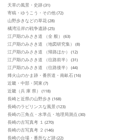
天草の風景・史跡
(31)
寄稿・ゆうこう・その他
(72)
山野歩きなどの草花
(28)
橘湾沿岸の戦争遺跡
(25)
江戸期のみさき道 （全 般）
(63)
江戸期のみさき道 （地図研究集）
(8)
江戸期のみさき道 （帰路ほか）
(12)
江戸期のみさき道 （往路前半）
(31)
江戸期のみさき道 （往路後半）
(44)
烽火山のかま跡・番所道・南畝石
(16)
近畿・中部・関東
(7)
近畿（兵 庫 県）
(118)
長崎と近県の山野歩き
(168)
長崎のラビリンスな風景
(123)
長崎の三角点・水準点・地理局測点
(30)
長崎の古写真考 １
(270)
長崎の古写真考 ２
(146)
長崎の台場・番所など跡
(22)