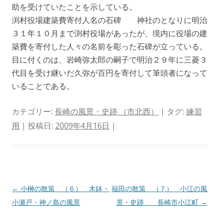
助を受けていたことを示している。
渕村役場建築費寄付人名の石碑 神社のとなりに明治
３１年１０月まで渕村役場があったが、境内に役場の建
築費を寄付した人々の名前を彫った石碑が立っている。
目に付くのは、岩崎弥太郎の嗣子で明治２９年に三菱３
代目を受け継いだ久弥が百円を寄付して筆頭者になって
いることである。
カテゴリー:
長崎の風景・史跡 （市北西）
| タグ:
練習
用
| 投稿日:
2009年4月16日
|
投
←
小榊の散策 （６） 木鉢・
福田の散策 （７） 小江の風
稿
小瀬戸・神ノ島の風景
景・史跡 長崎市小江町
→
ナ