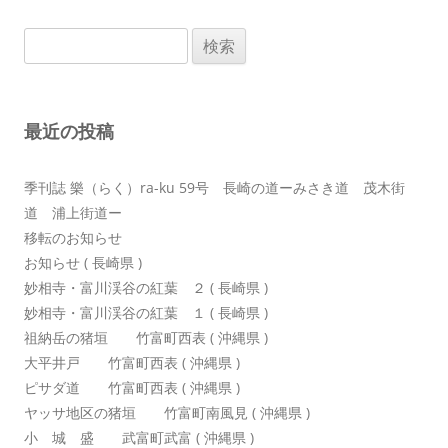
ビ
検
ゲ
索:
ー
シ
最近の投稿
ョ
ン
季刊誌 樂（らく）ra-ku 59号 長崎の道ーみさき道 茂木街
道 浦上街道ー
移転のお知らせ
お知らせ ( 長崎県 )
妙相寺・富川渓谷の紅葉 ２ ( 長崎県 )
妙相寺・富川渓谷の紅葉 １ ( 長崎県 )
祖納岳の猪垣 竹富町西表 ( 沖縄県 )
大平井戸 竹富町西表 ( 沖縄県 )
ピサダ道 竹富町西表 ( 沖縄県 )
ヤッサ地区の猪垣 竹富町南風見 ( 沖縄県 )
小 城 盛 武富町武富 ( 沖縄県 )