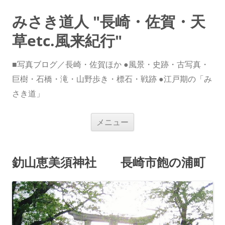
みさき道人 "長崎・佐賀・天
草etc.風来紀行"
■写真ブログ／長崎・佐賀ほか ●風景・史跡・古写真・
巨樹・石橋・滝・山野歩き・標石・戦跡 ●江戸期の「み
さき道」
コ
メニュー
ン
テ
ン
ツ
へ
釛山恵美須神社 長崎市飽の浦町
ス
キ
ッ
プ