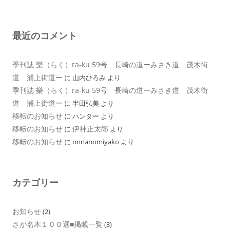
最近のコメント
季刊誌 樂（らく）ra-ku 59号 長崎の道ーみさき道 茂木街
道 浦上街道ー
に
山内ひろみ
より
季刊誌 樂（らく）ra-ku 59号 長崎の道ーみさき道 茂木街
道 浦上街道ー
に
半田弘美
より
移転のお知らせ
に
ハンター
より
移転のお知らせ
伊神正太郎
に
より
移転のお知らせ
に
onnanomiyako
より
カテゴリー
お知らせ
(2)
さが名木１００選■掲載一覧
(3)