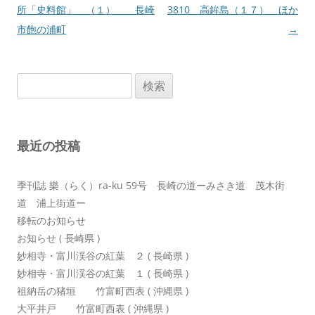
稿
所「史料館」 （１） 長崎
3810 高鉾島（１７） ほか
ナ
市飽の浦町
→
ビ
ゲ
検
ー
索:
シ
ョ
最近の投稿
ン
季刊誌 樂（らく）ra-ku 59号 長崎の道ーみさき道 茂木街
道 浦上街道ー
移転のお知らせ
お知らせ ( 長崎県 )
妙相寺・富川渓谷の紅葉 ２ ( 長崎県 )
妙相寺・富川渓谷の紅葉 １ ( 長崎県 )
祖納岳の猪垣 竹富町西表 ( 沖縄県 )
大平井戸 竹富町西表 ( 沖縄県 )