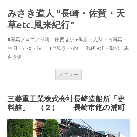
みさき道人 "長崎・佐賀・天
草etc.風来紀行"
■写真ブログ／長崎・佐賀ほか ●風景・史跡・古写真・
巨樹・石橋・滝・山野歩き・標石・戦跡 ●江戸期の「み
さき道」
コ
メニュー
ン
テ
ン
ツ
へ
三菱重工業株式会社長崎造船所「史
ス
キ
料館」 （２） 長崎市飽の浦町
ッ
プ