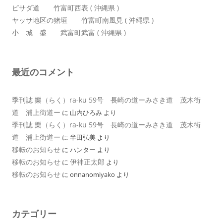
ピサダ道 竹富町西表 ( 沖縄県 )
ヤッサ地区の猪垣 竹富町南風見 ( 沖縄県 )
小 城 盛 武富町武富 ( 沖縄県 )
最近のコメント
季刊誌 樂（らく）ra-ku 59号 長崎の道ーみさき道 茂木街
道 浦上街道ー
に
山内ひろみ
より
季刊誌 樂（らく）ra-ku 59号 長崎の道ーみさき道 茂木街
道 浦上街道ー
に
半田弘美
より
移転のお知らせ
に
ハンター
より
移転のお知らせ
伊神正太郎
に
より
移転のお知らせ
に
onnanomiyako
より
カテゴリー