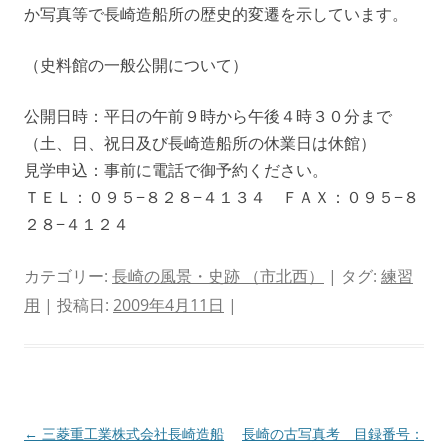
か写真等で長崎造船所の歴史的変遷を示しています。
（史料館の一般公開について）
公開日時：平日の午前９時から午後４時３０分まで
（土、日、祝日及び長崎造船所の休業日は休館）
見学申込：事前に電話で御予約ください。
ＴＥＬ：０９５−８２８−４１３４ ＦＡＸ：０９５−８
２８−４１２４
カテゴリー:
長崎の風景・史跡 （市北西）
| タグ:
練習
用
| 投稿日:
2009年4月11日
|
投
←
三菱重工業株式会社長崎造船
長崎の古写真考 目録番号：