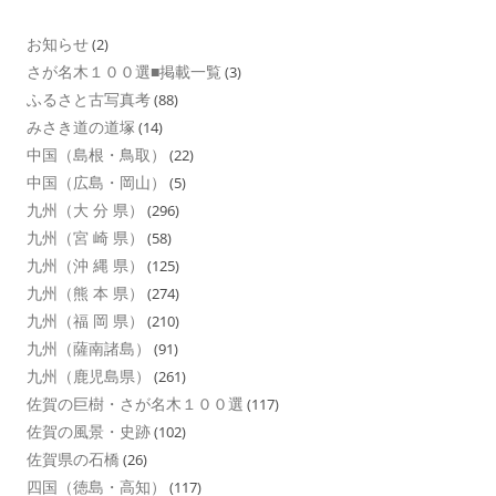
お知らせ
(2)
さが名木１００選■掲載一覧
(3)
ふるさと古写真考
(88)
みさき道の道塚
(14)
中国（島根・鳥取）
(22)
中国（広島・岡山）
(5)
九州（大 分 県）
(296)
九州（宮 崎 県）
(58)
九州（沖 縄 県）
(125)
九州（熊 本 県）
(274)
九州（福 岡 県）
(210)
九州（薩南諸島）
(91)
九州（鹿児島県）
(261)
佐賀の巨樹・さが名木１００選
(117)
佐賀の風景・史跡
(102)
佐賀県の石橋
(26)
四国（徳島・高知）
(117)