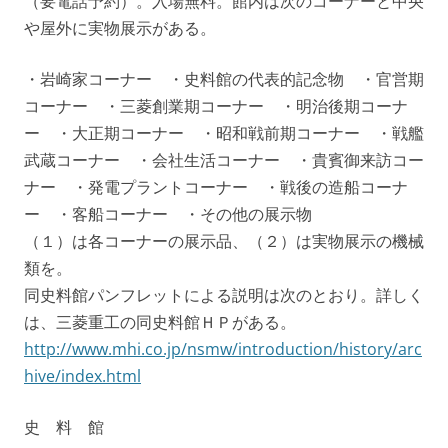
（要電話予約）。入場無料。館内は次のコーナーと中央
や屋外に実物展示がある。
・岩崎家コーナー ・史料館の代表的記念物 ・官営期
コーナー ・三菱創業期コーナー ・明治後期コーナ
ー ・大正期コーナー ・昭和戦前期コーナー ・戦艦
武蔵コーナー ・会社生活コーナー ・貴賓御来訪コー
ナー ・発電プラントコーナー ・戦後の造船コーナ
ー ・客船コーナー ・その他の展示物
（１）は各コーナーの展示品、（２）は実物展示の機械
類を。
同史料館パンフレットによる説明は次のとおり。詳しく
は、三菱重工の同史料館ＨＰがある。
http://www.mhi.co.jp/nsmw/introduction/history/arc
hive/index.html
史 料 館