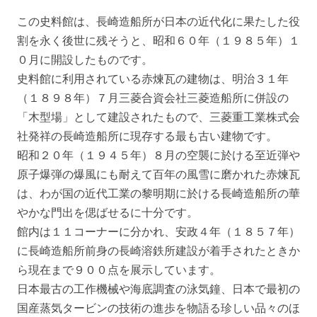
この史料館は、長崎造船所が日本の近代化に果たした役
割を永く後世に残そうと、昭和６０年（１９８５年）１
０月に開設したものです。
史料館に利用されている赤煉瓦の建物は、明治３１年
（１８９８年）７月三菱合資会社三菱造船所に併設の
「木型場」として建設されたもので、三菱重工業株式会
社発祥の長崎造船所に現存する最も古い建物です。
昭和２０年（１９４５年）８月の空襲に於ける至近弾や
原子爆弾の爆風にも耐えて百年の風雪に磨かれた赤煉瓦
は、わが国の近代工業の黎明期に於ける長崎造船所の華
やかな門出を偲ばせるに十分です。
館内は１１コーナーに分かれ、安政４年（１８５７年）
に長崎造船所前身の長崎溶鉄所建設が着手されたときか
ら現在まで９００点を展示しています。
日本最古の工作機械や海底調査の泳気鐘、日本で最初の
国産蒸気タービンの技術の進歩を物語る珍しい品々のほ