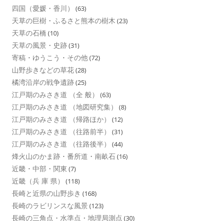
四国（愛媛・香川）
(63)
天草の巨樹・ふるさと熊本の樹木
(23)
天草の石橋
(10)
天草の風景・史跡
(31)
寄稿・ゆうこう・その他
(72)
山野歩きなどの草花
(28)
橘湾沿岸の戦争遺跡
(25)
江戸期のみさき道 （全 般）
(63)
江戸期のみさき道 （地図研究集）
(8)
江戸期のみさき道 （帰路ほか）
(12)
江戸期のみさき道 （往路前半）
(31)
江戸期のみさき道 （往路後半）
(44)
烽火山のかま跡・番所道・南畝石
(16)
近畿・中部・関東
(7)
近畿（兵 庫 県）
(118)
長崎と近県の山野歩き
(168)
長崎のラビリンスな風景
(123)
長崎の三角点・水準点・地理局測点
(30)