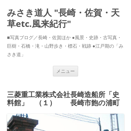
みさき道人 "長崎・佐賀・天
草etc.風来紀行"
■写真ブログ／長崎・佐賀ほか ●風景・史跡・古写真・
巨樹・石橋・滝・山野歩き・標石・戦跡 ●江戸期の「み
さき道」
コ
メニュー
ン
テ
ン
ツ
へ
三菱重工業株式会社長崎造船所「史
ス
キ
料館」 （１） 長崎市飽の浦町
ッ
プ