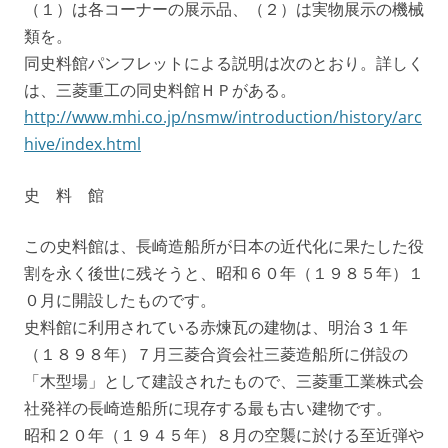
（１）は各コーナーの展示品、（２）は実物展示の機械
類を。
同史料館パンフレットによる説明は次のとおり。詳しく
は、三菱重工の同史料館ＨＰがある。
http://www.mhi.co.jp/nsmw/introduction/history/arc
hive/index.html
史 料 館
この史料館は、長崎造船所が日本の近代化に果たした役
割を永く後世に残そうと、昭和６０年（１９８５年）１
０月に開設したものです。
史料館に利用されている赤煉瓦の建物は、明治３１年
（１８９８年）７月三菱合資会社三菱造船所に併設の
「木型場」として建設されたもので、三菱重工業株式会
社発祥の長崎造船所に現存する最も古い建物です。
昭和２０年（１９４５年）８月の空襲に於ける至近弾や