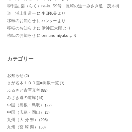
季刊誌 樂（らく）ra-ku 59号 長崎の道ーみさき道 茂木街
道 浦上街道ー
に
半田弘美
より
移転のお知らせ
に
ハンター
より
移転のお知らせ
伊神正太郎
に
より
移転のお知らせ
に
onnanomiyako
より
カテゴリー
お知らせ
(2)
さが名木１００選■掲載一覧
(3)
ふるさと古写真考
(88)
みさき道の道塚
(14)
中国（島根・鳥取）
(22)
中国（広島・岡山）
(5)
九州（大 分 県）
(296)
九州（宮 崎 県）
(58)