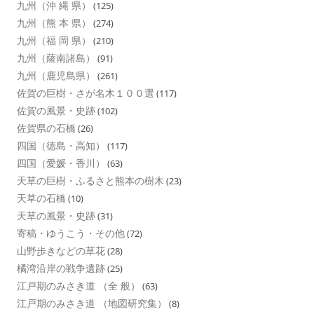
九州（沖 縄 県）
(125)
九州（熊 本 県）
(274)
九州（福 岡 県）
(210)
九州（薩南諸島）
(91)
九州（鹿児島県）
(261)
佐賀の巨樹・さが名木１００選
(117)
佐賀の風景・史跡
(102)
佐賀県の石橋
(26)
四国（徳島・高知）
(117)
四国（愛媛・香川）
(63)
天草の巨樹・ふるさと熊本の樹木
(23)
天草の石橋
(10)
天草の風景・史跡
(31)
寄稿・ゆうこう・その他
(72)
山野歩きなどの草花
(28)
橘湾沿岸の戦争遺跡
(25)
江戸期のみさき道 （全 般）
(63)
江戸期のみさき道 （地図研究集）
(8)