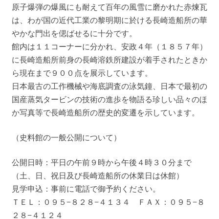
原子爆弾の爆風にも耐えて百年の風雪に磨かれた赤煉瓦
は、わが国の近代工業の黎明期に於ける長崎造船所の華
やかな門出を偲ばせるに十分です。
館内は１１コーナーに分かれ、安政４年（１８５７年）
に長崎造船所前身の長崎溶鉄所建設が着手されたときか
ら現在まで９００点を展示しています。
日本最古の工作機械や海底調査の泳気鐘、日本で最初の
国産蒸気タービンの技術の進歩を物語る珍しい品々のほ
か写真等で長崎造船所の歴史的変遷を示しています。
（史料館の一般公開について）
公開日時：平日の午前９時から午後４時３０分まで
（土、日、祝日及び長崎造船所の休業日は休館）
見学申込：事前に電話で御予約ください。
ＴＥＬ：０９５−８２８−４１３４ ＦＡＸ：０９５−８
２８−４１２４