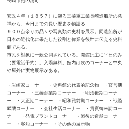
長崎市飽の浦町
安政４年（１８５７）に遡る三菱重工業長崎造船所の発
祥から、今日までの長い歴史を物語る
９００点余りの品々や写真類の史料を展示。同造船所が
日本の近代化に果たした役割と偉業を後世に伝える史料
館である。
市民を対象に一般公開されている。開館は主に平日のみ
（要電話予約）。入場無料。館内は次のコーナーと中央
や屋外に実物展示がある。
・岩崎家コーナー ・史料館の代表的記念物 ・官営期
コーナー ・三菱創業期コーナー ・明治後期コーナ
ー ・大正期コーナー ・昭和戦前期コーナー ・戦艦
武蔵コーナー ・会社生活コーナー ・貴賓御来訪コー
ナー ・発電プラントコーナー ・戦後の造船コーナ
ー ・客船コーナー ・その他の展示物