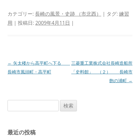
カテゴリー:
長崎の風景・史跡 （市北西）
| タグ:
練習
用
| 投稿日:
2009年4月11日
|
投
←
矢太楼から高平町へ下る
三菱重工業株式会社長崎造船所
稿
長崎市風頭町・高平町
「史料館」 （２） 長崎市
ナ
飽の浦町
→
ビ
ゲ
検
ー
索:
シ
ョ
最近の投稿
ン