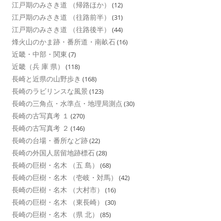
江戸期のみさき道 （帰路ほか）
(12)
江戸期のみさき道 （往路前半）
(31)
江戸期のみさき道 （往路後半）
(44)
烽火山のかま跡・番所道・南畝石
(16)
近畿・中部・関東
(7)
近畿（兵 庫 県）
(118)
長崎と近県の山野歩き
(168)
長崎のラビリンスな風景
(123)
長崎の三角点・水準点・地理局測点
(30)
長崎の古写真考 １
(270)
長崎の古写真考 ２
(146)
長崎の台場・番所など跡
(22)
長崎の外国人居留地跡標石
(28)
長崎の巨樹・名木 （五 島）
(68)
長崎の巨樹・名木 （壱岐・対馬）
(42)
長崎の巨樹・名木 （大村市）
(16)
長崎の巨樹・名木 （東長崎）
(30)
長崎の巨樹・名木 （県 北）
(85)