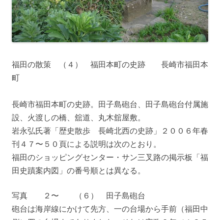
福田の散策 （４） 福田本町の史跡 長崎市福田本
町
長崎市福田本町の史跡。田子島砲台、田子島砲台付属施
設、火渡しの橋、舘道、丸木舘屋敷。
岩永弘氏著「歴史散歩 長崎北西の史跡」２００６年春
刊４７〜５０頁による説明は次のとおり。
福田のショッピングセンター・サン三叉路の掲示板「福
田史蹟案内図」の番号順とは異なる。
写真 ２〜 （６） 田子島砲台
砲台は海岸線にかけて先方、一の台場から手前（福田中