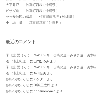
大平井戸 竹富町西表 ( 沖縄県 )
ピサダ道 竹富町西表 ( 沖縄県 )
ヤッサ地区の猪垣 竹富町南風見 ( 沖縄県 )
小 城 盛 武富町武富 ( 沖縄県 )
最近のコメント
季刊誌 樂（らく）ra-ku 59号 長崎の道ーみさき道 茂木街
道 浦上街道ー
に
山内ひろみ
より
季刊誌 樂（らく）ra-ku 59号 長崎の道ーみさき道 茂木街
道 浦上街道ー
に
半田弘美
より
移転のお知らせ
に
ハンター
より
移転のお知らせ
伊神正太郎
に
より
移転のお知らせ
に
onnanomiyako
より