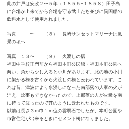
此の井戸は安政２〜５年（１８５５−１８５８）田子島
に台場が出来てから台場を守る武士たち並びに異国船の
飲料水として使用されました。
写真 〜 （８） 長崎サンセットマリーナは風
景の項へ
写真 １３〜 （９） 火渡しの橋
福田中学校正門前から福田本町公民館・福田本町公園へ
向い、角から少し入ると小川があります。此の地の小川
に架かる橋を古くから火渡しの橋と云われています。こ
れは昔、津波により水浸しになった南部落の人家の火が
消え、炊事もできなかったので、上部落の人が火種を南
に持って渡ったので其のように云われたものです。
以前は長さ３ｍ巾１ｍ位の雲弱石でしたが、本町公園や
市営住宅が出来るときにセメント橋になりました。