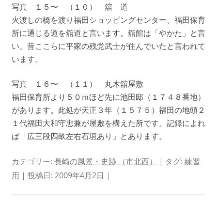
写真 １５〜 （１０） 舘 道
火渡しの橋を渡り福田ショッピングセンター、福田保育
所に通じる道を舘道と言います。舘館は「やかた」と言
い、昔ここらに平家の残党武士が住んでいたと言われて
います。
写真 １６〜 （１１） 丸木舘屋敷
福田保育所より５０ｍほど先に池田邸（１７４８番地）
があります。此処が天正３年（１５７５）福田の地頭２
１代福田大和守忠兼が屋敷を構えた所です。記録によれ
ば「広三段四畝左右石垣あり」とあります。
カテゴリー:
長崎の風景・史跡 （市北西）
| タグ:
練習
用
| 投稿日:
2009年4月2日
|