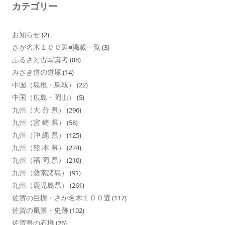
カテゴリー
お知らせ
(2)
さが名木１００選■掲載一覧
(3)
ふるさと古写真考
(88)
みさき道の道塚
(14)
中国（島根・鳥取）
(22)
中国（広島・岡山）
(5)
九州（大 分 県）
(296)
九州（宮 崎 県）
(58)
九州（沖 縄 県）
(125)
九州（熊 本 県）
(274)
九州（福 岡 県）
(210)
九州（薩南諸島）
(91)
九州（鹿児島県）
(261)
佐賀の巨樹・さが名木１００選
(117)
佐賀の風景・史跡
(102)
佐賀県の石橋
(26)