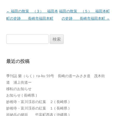
投
←
福田の散策 （３） 福田本
福田の散策 （５） 福田本町
稿
町の史跡 長崎市福田本町
の史跡 長崎市福田本町
→
ナ
ビ
検
ゲ
索:
ー
シ
最近の投稿
ョ
ン
季刊誌 樂（らく）ra-ku 59号 長崎の道ーみさき道 茂木街
道 浦上街道ー
移転のお知らせ
お知らせ ( 長崎県 )
妙相寺・富川渓谷の紅葉 ２ ( 長崎県 )
妙相寺・富川渓谷の紅葉 １ ( 長崎県 )
祖納岳の猪垣 竹富町西表 ( 沖縄県 )