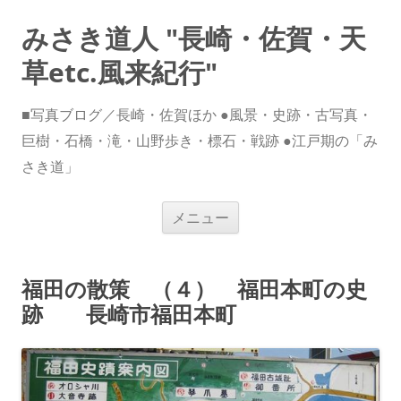
みさき道人 "長崎・佐賀・天
草etc.風来紀行"
■写真ブログ／長崎・佐賀ほか ●風景・史跡・古写真・
巨樹・石橋・滝・山野歩き・標石・戦跡 ●江戸期の「み
さき道」
コ
メニュー
ン
テ
ン
ツ
へ
福田の散策 （４） 福田本町の史
ス
キ
跡 長崎市福田本町
ッ
プ