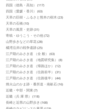
四国（徳島・高知）
(117)
四国（愛媛・香川）
(63)
天草の巨樹・ふるさと熊本の樹木
(23)
天草の石橋
(10)
天草の風景・史跡
(31)
寄稿・ゆうこう・その他
(72)
山野歩きなどの草花
(28)
橘湾沿岸の戦争遺跡
(25)
江戸期のみさき道 （全 般）
(63)
江戸期のみさき道 （地図研究集）
(8)
江戸期のみさき道 （帰路ほか）
(12)
江戸期のみさき道 （往路前半）
(31)
江戸期のみさき道 （往路後半）
(44)
烽火山のかま跡・番所道・南畝石
(16)
近畿・中部・関東
(7)
近畿（兵 庫 県）
(118)
長崎と近県の山野歩き
(168)
長崎のラビリンスな風景
(123)