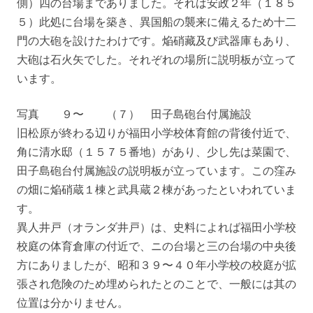
側）四の台場までありました。それは安政２年（１８５
５）此処に台場を築き、異国船の襲来に備えるため十二
門の大砲を設けたわけです。焔硝藏及び武器庫もあり、
大砲は石火矢でした。それぞれの場所に説明板が立って
います。
写真 ９〜 （７） 田子島砲台付属施設
旧松原が終わる辺りが福田小学校体育館の背後付近で、
角に清水邸（１５７５番地）があり、少し先は菜園で、
田子島砲台付属施設の説明板が立っています。この窪み
の畑に焔硝蔵１棟と武具蔵２棟があったといわれていま
す。
異人井戸（オランダ井戸）は、史料によれば福田小学校
校庭の体育倉庫の付近で、ニの台場と三の台場の中央後
方にありましたが、昭和３９〜４０年小学校の校庭が拡
張され危険のため埋められたとのことで、一般には其の
位置は分かりません。