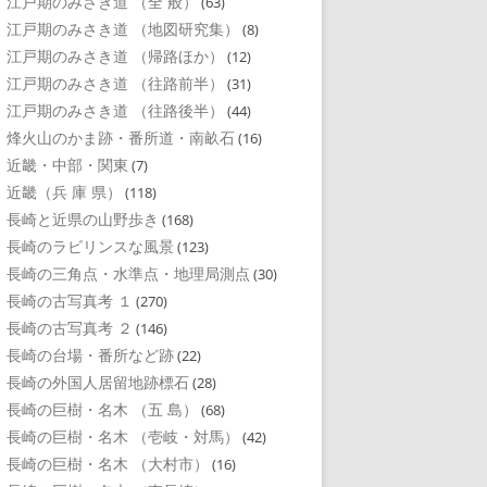
江戸期のみさき道 （全 般）
(63)
江戸期のみさき道 （地図研究集）
(8)
江戸期のみさき道 （帰路ほか）
(12)
江戸期のみさき道 （往路前半）
(31)
江戸期のみさき道 （往路後半）
(44)
烽火山のかま跡・番所道・南畝石
(16)
近畿・中部・関東
(7)
近畿（兵 庫 県）
(118)
長崎と近県の山野歩き
(168)
長崎のラビリンスな風景
(123)
長崎の三角点・水準点・地理局測点
(30)
長崎の古写真考 １
(270)
長崎の古写真考 ２
(146)
長崎の台場・番所など跡
(22)
長崎の外国人居留地跡標石
(28)
長崎の巨樹・名木 （五 島）
(68)
長崎の巨樹・名木 （壱岐・対馬）
(42)
長崎の巨樹・名木 （大村市）
(16)