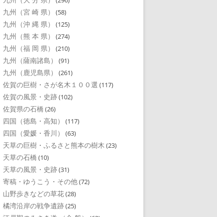
(296)
九州（宮 崎 県）
(58)
九州（沖 縄 県）
(125)
九州（熊 本 県）
(274)
九州（福 岡 県）
(210)
九州（薩南諸島）
(91)
九州（鹿児島県）
(261)
佐賀の巨樹・さが名木１００選
(117)
佐賀の風景・史跡
(102)
佐賀県の石橋
(26)
四国（徳島・高知）
(117)
四国（愛媛・香川）
(63)
天草の巨樹・ふるさと熊本の樹木
(23)
天草の石橋
(10)
天草の風景・史跡
(31)
寄稿・ゆうこう・その他
(72)
山野歩きなどの草花
(28)
橘湾沿岸の戦争遺跡
(25)