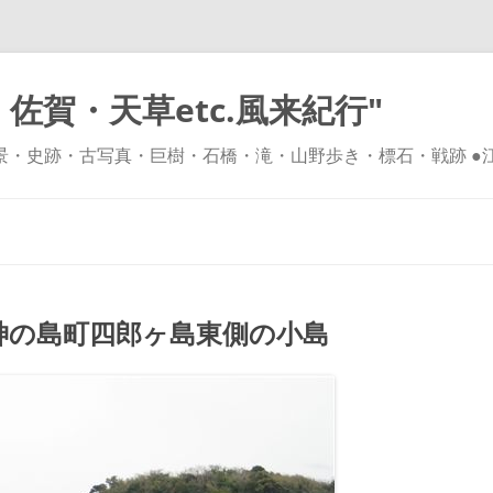
佐賀・天草etc.風来紀行"
風景・史跡・古写真・巨樹・石橋・滝・山野歩き・標石・戦跡 ●
コ
ン
テ
ン
ツ
へ
ス
キ
の島町四郎ヶ島東側の小島
ッ
プ