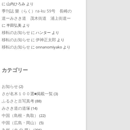
に
山内ひろみ
より
季刊誌 樂（らく）ra-ku 59号 長崎の
道ーみさき道 茂木街道 浦上街道ー
に
半田弘美
より
移転のお知らせ
に
ハンター
より
移転のお知らせ
伊神正太郎
に
より
移転のお知らせ
に
onnanomiyako
より
カテゴリー
お知らせ
(2)
さが名木１００選■掲載一覧
(3)
ふるさと古写真考
(88)
みさき道の道塚
(14)
中国（島根・鳥取）
(22)
中国（広島・岡山）
(5)
九州（大 分 県）