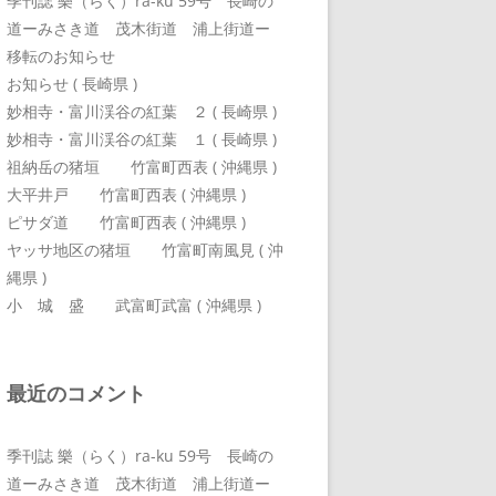
季刊誌 樂（らく）ra-ku 59号 長崎の
道ーみさき道 茂木街道 浦上街道ー
移転のお知らせ
お知らせ ( 長崎県 )
妙相寺・富川渓谷の紅葉 ２ ( 長崎県 )
妙相寺・富川渓谷の紅葉 １ ( 長崎県 )
祖納岳の猪垣 竹富町西表 ( 沖縄県 )
大平井戸 竹富町西表 ( 沖縄県 )
ピサダ道 竹富町西表 ( 沖縄県 )
ヤッサ地区の猪垣 竹富町南風見 ( 沖
縄県 )
小 城 盛 武富町武富 ( 沖縄県 )
最近のコメント
季刊誌 樂（らく）ra-ku 59号 長崎の
道ーみさき道 茂木街道 浦上街道ー