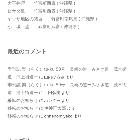
大平井戸 竹富町西表 ( 沖縄県 )
ピサダ道 竹富町西表 ( 沖縄県 )
ヤッサ地区の猪垣 竹富町南風見 ( 沖縄県 )
小 城 盛 武富町武富 ( 沖縄県 )
最近のコメント
季刊誌 樂（らく）ra-ku 59号 長崎の道ーみさき道 茂木街
道 浦上街道ー
に
山内ひろみ
より
季刊誌 樂（らく）ra-ku 59号 長崎の道ーみさき道 茂木街
道 浦上街道ー
に
半田弘美
より
移転のお知らせ
に
ハンター
より
移転のお知らせ
伊神正太郎
に
より
移転のお知らせ
に
onnanomiyako
より