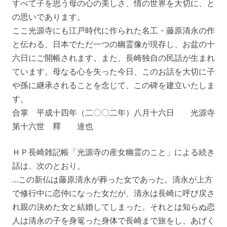
すべて子を思う母の心の美しさ、情の世界を大切に、と
の思いであります。
ここ光源寺にも江戸時代に作られた名工・藤原清永の作
と伝わる、日本でただ一つの幽霊像が現存し、お盆の十
六日にご開帳されます。また、長崎独自の民話が生まれ
ています。母なる心を失った今日、このお話を大切に子
や孫に継承されることを念じて、この碑を建立いたしま
す。
合掌 平成十四年（二〇〇二年）八月十六日 光源寺
第十六世 釋 達也
ＨＰ長崎雑記帳「光源寺の産女幽霊のこと」による続き
話は、次のとおり。
…この新仏は藤原清永が葬った女であった。清永が上方
で修行中に恋仲になった女だが、清永は長崎に呼び戻さ
れ親の決めた女と結婚してしまった。それとは知らぬ恋
人は清永の子を身篭った身体で長崎まで旅をし、あげく