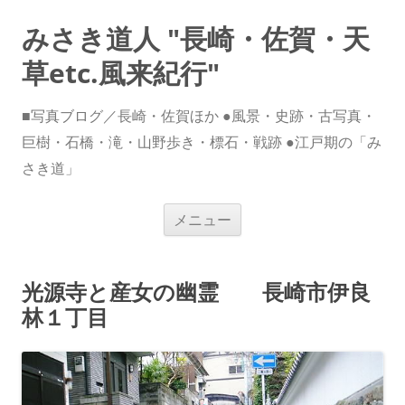
みさき道人 "長崎・佐賀・天
草etc.風来紀行"
■写真ブログ／長崎・佐賀ほか ●風景・史跡・古写真・
巨樹・石橋・滝・山野歩き・標石・戦跡 ●江戸期の「み
さき道」
コ
メニュー
ン
テ
ン
ツ
へ
光源寺と産女の幽霊 長崎市伊良
ス
キ
林１丁目
ッ
プ