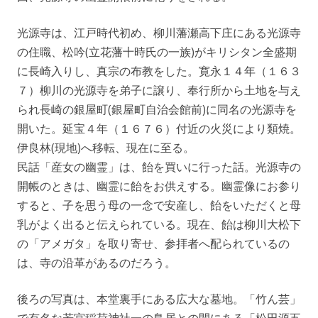
光源寺は、江戸時代初め、柳川藩瀬高下庄にある光源寺
の住職、松吟(立花藩十時氏の一族)がキリシタン全盛期
に長崎入りし、真宗の布教をした。寛永１４年（１６３
７）柳川の光源寺を弟子に譲り、奉行所から土地を与え
られ長崎の銀屋町(銀屋町自治会館前)に同名の光源寺を
開いた。延宝４年（１６７６）付近の火災により類焼。
伊良林(現地)へ移転、現在に至る。
民話「産女の幽霊」は、飴を買いに行った話。光源寺の
開帳のときは、幽霊に飴をお供えする。幽霊像にお参り
すると、子を思う母の一念で安産し、飴をいただくと母
乳がよく出ると伝えられている。現在、飴は柳川大松下
の「アメガタ」を取り寄せ、参拝者へ配られているの
は、寺の沿革があるのだろう。
後ろの写真は、本堂裏手にある広大な墓地。「竹ん芸」
で有名な若宮稲荷神社一の鳥居との間にある「松田源五