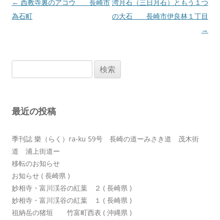
投
←
西教寺裏のアコウ 長崎市
湾月石（三日月石）ともう１つ
稿
為石町
の大石 長崎市伊良林１丁目
ナ
→
ビ
ゲ
検
ー
索:
シ
ョ
最近の投稿
ン
季刊誌 樂（らく）ra-ku 59号 長崎の道ーみさき道 茂木街
道 浦上街道ー
移転のお知らせ
お知らせ ( 長崎県 )
妙相寺・富川渓谷の紅葉 ２ ( 長崎県 )
妙相寺・富川渓谷の紅葉 １ ( 長崎県 )
祖納岳の猪垣 竹富町西表 ( 沖縄県 )