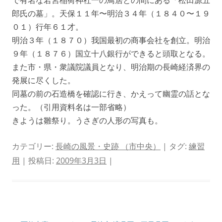
郎氏の墓」。天保１１年〜明治３４年（１８４０〜１９
０１）行年６１才。
明治３年（１８７０）我国最初の商事会社を創立。明治
９年（１８７６）国立十八銀行ができると頭取となる。
また市・県・衆議院議員となり、明治期の長崎経済界の
発展に尽くした。
同墓の前の石造橋を確認に行き、かえって幽霊の話とな
った。（引用資料名は一部省略）
きようは雛祭り。うさぎの人形の写真も。
カテゴリー:
長崎の風景・史跡 （市中央）
| タグ:
練習
用
| 投稿日:
2009年3月3日
|