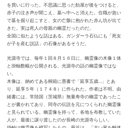
を買いに行った。不思議に思った飴屋が後をつけると、
赤子の泣き声が聞こえ、墓へ中へと消えた。住職が急い
で墓を掘り起こすと、女の亡骸に抱かれた赤ん坊が出て
きた。実は死人の母親の幽霊だったのだ。
全国に似たような話はある。ガンダーラ石仏にも「死女
が子を産む説話」の石像があるそうだ。
光源寺では、毎年１回８月１６日に、幽霊像の木像１体
と掛軸数幅が公開される。光源寺の話の幽霊像ではな
い。
木像は、納めてある桐箱に墨書で「延享五歳…」とあ
り、延享５年（１７４８）に作られた。作者は不明。由
緒書には、常陸国（茨城県）無量寿寺の幽霊であったこ
とが書かれてあり、同寺の伝説を元につくられた幽霊像
と見られている。幽霊像を持って、各地を布教していた
人が、最後に譲り渡したのが長崎の光源寺らしい。
掛軸は幽霊像を模写したもの。最近は、「古い家を解体