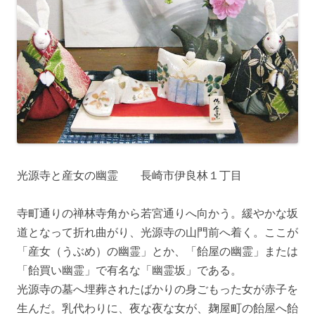
光源寺と産女の幽霊 長崎市伊良林１丁目
寺町通りの禅林寺角から若宮通りへ向かう。緩やかな坂
道となって折れ曲がり、光源寺の山門前へ着く。ここが
「産女（うぶめ）の幽霊」とか、「飴屋の幽霊」または
「飴買い幽霊」で有名な「幽霊坂」である。
光源寺の墓へ埋葬されたばかりの身ごもった女が赤子を
生んだ。乳代わりに、夜な夜な女が、麹屋町の飴屋へ飴