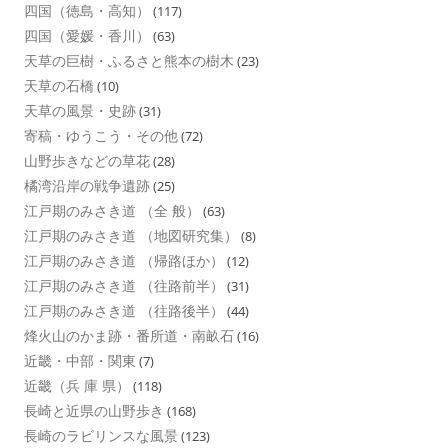
四国（徳島・高知）
(117)
四国（愛媛・香川）
(63)
天草の巨樹・ふるさと熊本の樹木
(23)
天草の石橋
(10)
天草の風景・史跡
(31)
寄稿・ゆうこう・その他
(72)
山野歩きなどの草花
(28)
橘湾沿岸の戦争遺跡
(25)
江戸期のみさき道 （全 般）
(63)
江戸期のみさき道 （地図研究集）
(8)
江戸期のみさき道 （帰路ほか）
(12)
江戸期のみさき道 （往路前半）
(31)
江戸期のみさき道 （往路後半）
(44)
烽火山のかま跡・番所道・南畝石
(16)
近畿・中部・関東
(7)
近畿（兵 庫 県）
(118)
長崎と近県の山野歩き
(168)
長崎のラビリンスな風景
(123)