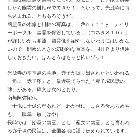
したら幽霊の掛軸がでてきた！」といって、光源寺に持
ち込まれることもあるそうだ。
幽霊像の木像と掛軸の写真は、「@ｎｉｆｔｙ：デイリ
ーポータル：幽霊を保管している寺（コネタ８１０）」
が詳しいから参照。幽霊像を紹介しないわけにはいかな
いので、開帳のときの幻想的な写真を、同ＨＰより借用
しておきたい。ほんとうはもっと怖いゾゥ！
光源寺の本堂裏の墓地、赤子が掘り出されたといわれる
一角に「赤子塚」と、最近建てられた「赤子塚民話の
碑」がある。碑文は次のとおり。
南無阿弥陀仏
「十億に十億の母あれど わが母に まさる母あらめや
も」 暁烏 敏（はや）
長崎では「飴屋の幽霊」とも「産女の幽霊」とも言われ
る赤子塚の民話は、全国各地に語り伝えられています。