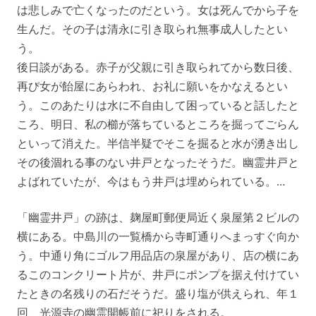
は悲しみで亡くなったのだという。女は死んでから子を
生んだ。その子は清永に引き取られ無事成人したとい
う。
後日談がある。赤子が父親に引き取られてから数日後、
再び女が飴屋にあらわれ、お礼に願いをかなえるとい
う。このあたりは水に不自由して困っていると話したと
ころ、明日、私の櫛が落ちているところを掘ってごらん
といって消えた。半信半疑でそこを掘ると水が湧き出し
その後涸れる事のない井戸となったそうだ。幽霊井戸と
よばれていたが、今はもう井戸は埋められている。…
「幽霊井戸」の跡は、麹屋町郵便局近く泉屋第２ビルの
横にある。中島川の一覧橋から寺町通りへまっすぐ向か
う。中通り角にゴルフ用品店の泉屋があり、店の横にあ
るこのコンクリート片が、井戸にポンプを据え付けてい
たときの名残りの石だそうだ。盛り塩が供えられ、年１
回、光源寺の幽霊開帳前に祀りをされる。