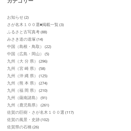
カテゴリー
お知らせ
(2)
さが名木１００選■掲載一覧
(3)
ふるさと古写真考
(88)
みさき道の道塚
(14)
中国（島根・鳥取）
(22)
中国（広島・岡山）
(5)
九州（大 分 県）
(296)
九州（宮 崎 県）
(58)
九州（沖 縄 県）
(125)
九州（熊 本 県）
(274)
九州（福 岡 県）
(210)
九州（薩南諸島）
(91)
九州（鹿児島県）
(261)
佐賀の巨樹・さが名木１００選
(117)
佐賀の風景・史跡
(102)
佐賀県の石橋
(26)