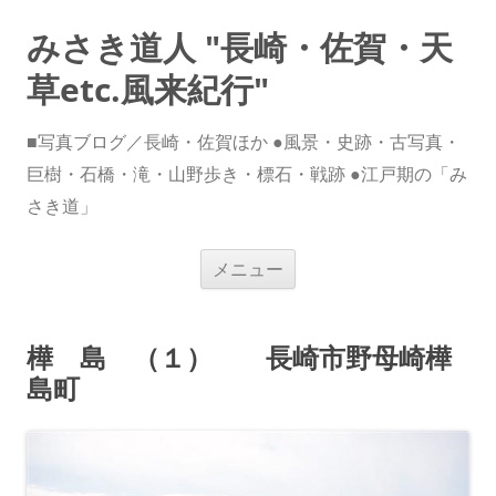
みさき道人 "長崎・佐賀・天
草etc.風来紀行"
■写真ブログ／長崎・佐賀ほか ●風景・史跡・古写真・
巨樹・石橋・滝・山野歩き・標石・戦跡 ●江戸期の「み
さき道」
コ
メニュー
ン
テ
ン
ツ
へ
樺 島 （１） 長崎市野母崎樺
ス
キ
島町
ッ
プ