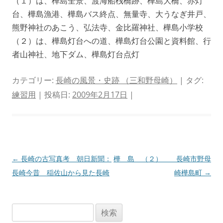
（１）は、樺島全景、渡海船桟橋跡、樺島大橋、赤灯
台、樺島漁港、樺島バス終点、無量寺、大うなぎ井戸、
熊野神社のあこう、弘法寺、金比羅神社、樺島小学校
（２）は、樺島灯台への道、樺島灯台公園と資料館、行
者山神社、地下ダム、樺島灯台点灯
カテゴリー:
長崎の風景・史跡 （三和野母崎）
| タグ:
練習用
| 投稿日:
2009年2月17日
|
投
←
長崎の古写真考 朝日新聞：
樺 島 （２） 長崎市野母
稿
長崎今昔 稲佐山から見た長崎
崎樺島町
→
ナ
ビ
検
ゲ
索: