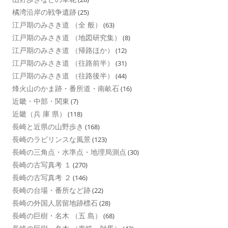
橘湾沿岸の戦争遺跡
(25)
江戸期のみさき道 （全 般）
(63)
江戸期のみさき道 （地図研究集）
(8)
江戸期のみさき道 （帰路ほか）
(12)
江戸期のみさき道 （往路前半）
(31)
江戸期のみさき道 （往路後半）
(44)
烽火山のかま跡・番所道・南畝石
(16)
近畿・中部・関東
(7)
近畿（兵 庫 県）
(118)
長崎と近県の山野歩き
(168)
長崎のラビリンスな風景
(123)
長崎の三角点・水準点・地理局測点
(30)
長崎の古写真考 １
(270)
長崎の古写真考 ２
(146)
長崎の台場・番所など跡
(22)
長崎の外国人居留地跡標石
(28)
長崎の巨樹・名木 （五 島）
(68)