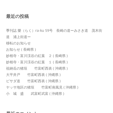
ー
シ
最近の投稿
ョ
ン
季刊誌 樂（らく）ra-ku 59号 長崎の道ーみさき道 茂木街
道 浦上街道ー
移転のお知らせ
お知らせ ( 長崎県 )
妙相寺・富川渓谷の紅葉 ２ ( 長崎県 )
妙相寺・富川渓谷の紅葉 １ ( 長崎県 )
祖納岳の猪垣 竹富町西表 ( 沖縄県 )
大平井戸 竹富町西表 ( 沖縄県 )
ピサダ道 竹富町西表 ( 沖縄県 )
ヤッサ地区の猪垣 竹富町南風見 ( 沖縄県 )
小 城 盛 武富町武富 ( 沖縄県 )