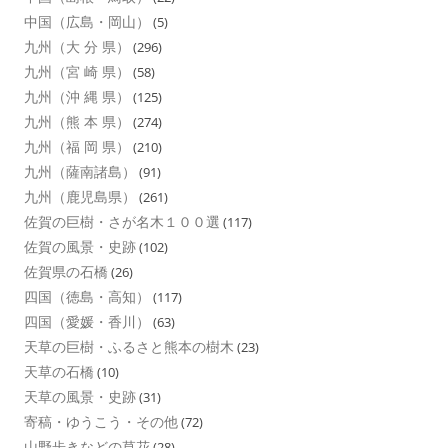
中国（広島・岡山）
(5)
九州（大 分 県）
(296)
九州（宮 崎 県）
(58)
九州（沖 縄 県）
(125)
九州（熊 本 県）
(274)
九州（福 岡 県）
(210)
九州（薩南諸島）
(91)
九州（鹿児島県）
(261)
佐賀の巨樹・さが名木１００選
(117)
佐賀の風景・史跡
(102)
佐賀県の石橋
(26)
四国（徳島・高知）
(117)
四国（愛媛・香川）
(63)
天草の巨樹・ふるさと熊本の樹木
(23)
天草の石橋
(10)
天草の風景・史跡
(31)
寄稿・ゆうこう・その他
(72)
山野歩きなどの草花
(28)