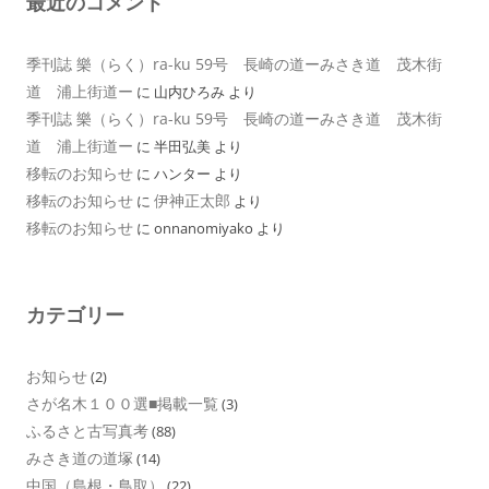
最近のコメント
季刊誌 樂（らく）ra-ku 59号 長崎の道ーみさき道 茂木街
道 浦上街道ー
に
山内ひろみ
より
季刊誌 樂（らく）ra-ku 59号 長崎の道ーみさき道 茂木街
道 浦上街道ー
に
半田弘美
より
移転のお知らせ
に
ハンター
より
移転のお知らせ
伊神正太郎
に
より
移転のお知らせ
に
onnanomiyako
より
カテゴリー
お知らせ
(2)
さが名木１００選■掲載一覧
(3)
ふるさと古写真考
(88)
みさき道の道塚
(14)
中国（島根・鳥取）
(22)