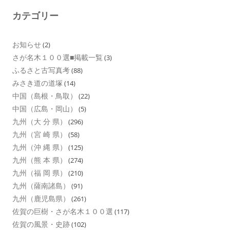
カテゴリー
お知らせ
(2)
さが名木１００選■掲載一覧
(3)
ふるさと古写真考
(88)
みさき道の道塚
(14)
中国（島根・鳥取）
(22)
中国（広島・岡山）
(5)
九州（大 分 県）
(296)
九州（宮 崎 県）
(58)
九州（沖 縄 県）
(125)
九州（熊 本 県）
(274)
九州（福 岡 県）
(210)
九州（薩南諸島）
(91)
九州（鹿児島県）
(261)
佐賀の巨樹・さが名木１００選
(117)
佐賀の風景・史跡
(102)