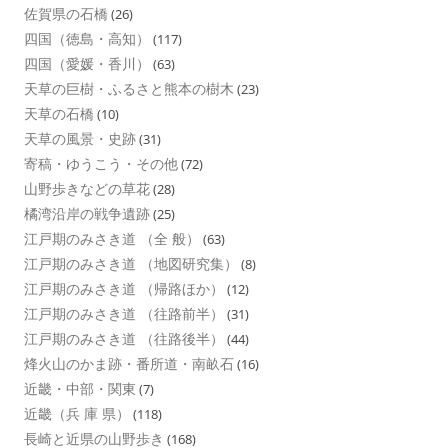
佐賀県の石橋
(26)
四国（徳島・高知）
(117)
四国（愛媛・香川）
(63)
天草の巨樹・ふるさと熊本の樹木
(23)
天草の石橋
(10)
天草の風景・史跡
(31)
寄稿・ゆうこう・その他
(72)
山野歩きなどの草花
(28)
橘湾沿岸の戦争遺跡
(25)
江戸期のみさき道 （全 般）
(63)
江戸期のみさき道 （地図研究集）
(8)
江戸期のみさき道 （帰路ほか）
(12)
江戸期のみさき道 （往路前半）
(31)
江戸期のみさき道 （往路後半）
(44)
烽火山のかま跡・番所道・南畝石
(16)
近畿・中部・関東
(7)
近畿（兵 庫 県）
(118)
長崎と近県の山野歩き
(168)