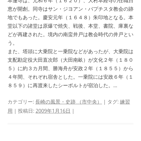
本蓮寺は、元和６年（１６２０）、大村本経寺の住職日
恵が開創。同寺はサン・ジヨアン・バプチスタ教会の跡
地でもあった。慶安元年（１６４８）朱印地となる。本
堂以下の諸堂は原爆で焼失、戦後、本堂、書院、庫裏な
どが再建された。境内の南蛮井戸は教会時代の井戸とい
う。
また、塔頭に大乗院と一乗院などがあったが、大乗院は
支配勘定役大田直次郎（大田南畝）が文化２年（１８０
５）に約３カ月間、勝海舟が安政２年（１８５５）から
４年間、それぞれ宿舎とした。一乗院には安政６年（１
８５９）に再渡来したシーボルトが宿泊した。…
カテゴリー:
長崎の風景・史跡 （市中央）
| タグ:
練習
用
| 投稿日:
2009年1月16日
|