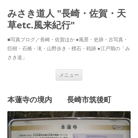
みさき道人 "長崎・佐賀・天
草etc.風来紀行"
■写真ブログ／長崎・佐賀ほか ●風景・史跡・古写真・
巨樹・石橋・滝・山野歩き・標石・戦跡 ●江戸期の「み
さき道」
コ
メニュー
ン
テ
ン
ツ
へ
本蓮寺の境内 長崎市筑後町
ス
キ
ッ
プ