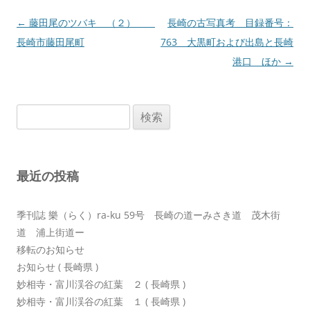
投
←
藤田尾のツバキ （２）
長崎の古写真考 目録番号：
稿
長崎市藤田尾町
763 大黒町および出島と長崎
ナ
港口 ほか
→
ビ
ゲ
検
ー
索:
シ
ョ
最近の投稿
ン
季刊誌 樂（らく）ra-ku 59号 長崎の道ーみさき道 茂木街
道 浦上街道ー
移転のお知らせ
お知らせ ( 長崎県 )
妙相寺・富川渓谷の紅葉 ２ ( 長崎県 )
妙相寺・富川渓谷の紅葉 １ ( 長崎県 )