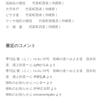
祖納岳の猪垣 竹富町西表 ( 沖縄県 )
大平井戸 竹富町西表 ( 沖縄県 )
ピサダ道 竹富町西表 ( 沖縄県 )
ヤッサ地区の猪垣 竹富町南風見 ( 沖縄県 )
小 城 盛 武富町武富 ( 沖縄県 )
最近のコメント
季刊誌 樂（らく）ra-ku 59号 長崎の道ーみさき道 茂木街
道 浦上街道ー
に
山内ひろみ
より
季刊誌 樂（らく）ra-ku 59号 長崎の道ーみさき道 茂木街
道 浦上街道ー
に
半田弘美
より
移転のお知らせ
に
ハンター
より
移転のお知らせ
伊神正太郎
に
より
移転のお知らせ
に
onnanomiyako
より