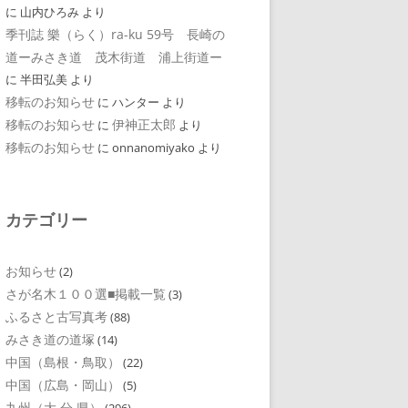
に
山内ひろみ
より
季刊誌 樂（らく）ra-ku 59号 長崎の
道ーみさき道 茂木街道 浦上街道ー
に
半田弘美
より
移転のお知らせ
に
ハンター
より
移転のお知らせ
伊神正太郎
に
より
移転のお知らせ
に
onnanomiyako
より
カテゴリー
お知らせ
(2)
さが名木１００選■掲載一覧
(3)
ふるさと古写真考
(88)
みさき道の道塚
(14)
中国（島根・鳥取）
(22)
中国（広島・岡山）
(5)
九州（大 分 県）