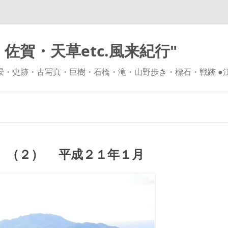
佐賀・天草etc.風来紀行"
風景・史跡・古写真・巨樹・石橋・滝・山野歩き・標石・戦跡 ●
コ
ン
テ
ン
ツ
へ
ス
キ
 （２） 平成２１年１月
ッ
プ