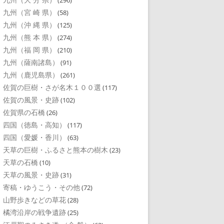
(296)
九州（宮 崎 県）
(58)
九州（沖 縄 県）
(125)
九州（熊 本 県）
(274)
九州（福 岡 県）
(210)
九州（薩南諸島）
(91)
九州（鹿児島県）
(261)
佐賀の巨樹・さが名木１００選
(117)
佐賀の風景・史跡
(102)
佐賀県の石橋
(26)
四国（徳島・高知）
(117)
四国（愛媛・香川）
(63)
天草の巨樹・ふるさと熊本の樹木
(23)
天草の石橋
(10)
天草の風景・史跡
(31)
寄稿・ゆうこう・その他
(72)
山野歩きなどの草花
(28)
橘湾沿岸の戦争遺跡
(25)