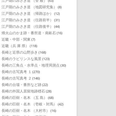
江戸期のみさき道 （全 般）
(63)
江戸期のみさき道 （地図研究集）
(8)
江戸期のみさき道 （帰路ほか）
(12)
江戸期のみさき道 （往路前半）
(31)
江戸期のみさき道 （往路後半）
(44)
烽火山のかま跡・番所道・南畝石
(16)
近畿・中部・関東
(7)
近畿（兵 庫 県）
(118)
長崎と近県の山野歩き
(168)
長崎のラビリンスな風景
(123)
長崎の三角点・水準点・地理局測点
(30)
長崎の古写真考 １
(270)
長崎の古写真考 ２
(146)
長崎の台場・番所など跡
(22)
長崎の外国人居留地跡標石
(28)
長崎の巨樹・名木 （五 島）
(68)
長崎の巨樹・名木 （壱岐・対馬）
(42)
長崎の巨樹・名木 （大村市）
(16)