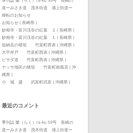
季刊誌 樂（らく）ra-ku 59号 長崎の
道ーみさき道 茂木街道 浦上街道ー
移転のお知らせ
お知らせ ( 長崎県 )
妙相寺・富川渓谷の紅葉 ２ ( 長崎県 )
妙相寺・富川渓谷の紅葉 １ ( 長崎県 )
祖納岳の猪垣 竹富町西表 ( 沖縄県 )
大平井戸 竹富町西表 ( 沖縄県 )
ピサダ道 竹富町西表 ( 沖縄県 )
ヤッサ地区の猪垣 竹富町南風見 ( 沖
縄県 )
小 城 盛 武富町武富 ( 沖縄県 )
最近のコメント
季刊誌 樂（らく）ra-ku 59号 長崎の
道ーみさき道 茂木街道 浦上街道ー