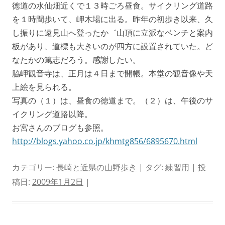
徳道の水仙畑近くで１３時ごろ昼食。サイクリング道路
を１時間歩いて、岬木場に出る。昨年の初歩き以来、久
し振りに遠見山へ登ったか゛山頂に立派なベンチと案内
板があり、道標も大きいのが四方に設置されていた。ど
なたかの篤志だろう。感謝したい。
脇岬観音寺は、正月は４日まで開帳。本堂の観音像や天
上絵を見られる。
写真の（１）は、昼食の徳道まで。（２）は、午後のサ
イクリング道路以降。
お宮さんのブログも参照。
http://blogs.yahoo.co.jp/khmtg856/6895670.html
カテゴリー:
長崎と近県の山野歩き
| タグ:
練習用
| 投
稿日:
2009年1月2日
|