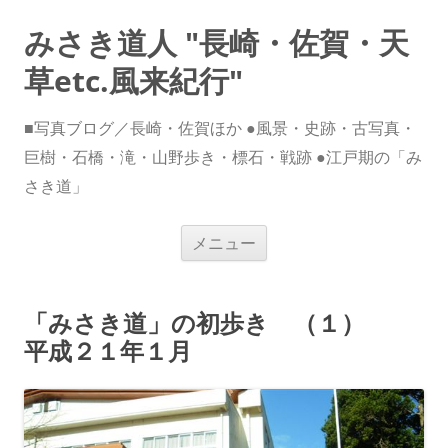
みさき道人 "長崎・佐賀・天
草etc.風来紀行"
■写真ブログ／長崎・佐賀ほか ●風景・史跡・古写真・
巨樹・石橋・滝・山野歩き・標石・戦跡 ●江戸期の「み
さき道」
コ
メニュー
ン
テ
ン
ツ
へ
「みさき道」の初歩き （１）
ス
キ
平成２１年１月
ッ
プ