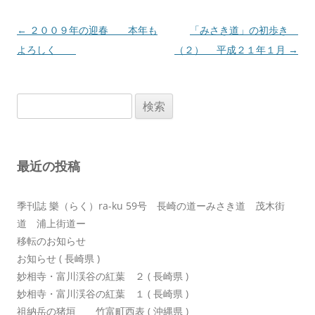
投
←
２００９年の迎春 本年も
「みさき道」の初歩き
稿
よろしく
（２） 平成２１年１月
→
ナ
ビ
検
ゲ
索:
ー
シ
最近の投稿
ョ
ン
季刊誌 樂（らく）ra-ku 59号 長崎の道ーみさき道 茂木街
道 浦上街道ー
移転のお知らせ
お知らせ ( 長崎県 )
妙相寺・富川渓谷の紅葉 ２ ( 長崎県 )
妙相寺・富川渓谷の紅葉 １ ( 長崎県 )
祖納岳の猪垣 竹富町西表 ( 沖縄県 )