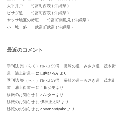
大平井戸 竹富町西表 ( 沖縄県 )
ピサダ道 竹富町西表 ( 沖縄県 )
ヤッサ地区の猪垣 竹富町南風見 ( 沖縄県 )
小 城 盛 武富町武富 ( 沖縄県 )
最近のコメント
季刊誌 樂（らく）ra-ku 59号 長崎の道ーみさき道 茂木街
道 浦上街道ー
に
山内ひろみ
より
季刊誌 樂（らく）ra-ku 59号 長崎の道ーみさき道 茂木街
道 浦上街道ー
に
半田弘美
より
移転のお知らせ
に
ハンター
より
移転のお知らせ
伊神正太郎
に
より
移転のお知らせ
に
onnanomiyako
より