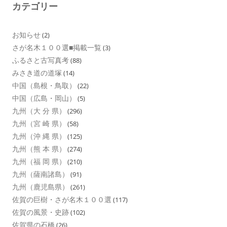
カテゴリー
お知らせ
(2)
さが名木１００選■掲載一覧
(3)
ふるさと古写真考
(88)
みさき道の道塚
(14)
中国（島根・鳥取）
(22)
中国（広島・岡山）
(5)
九州（大 分 県）
(296)
九州（宮 崎 県）
(58)
九州（沖 縄 県）
(125)
九州（熊 本 県）
(274)
九州（福 岡 県）
(210)
九州（薩南諸島）
(91)
九州（鹿児島県）
(261)
佐賀の巨樹・さが名木１００選
(117)
佐賀の風景・史跡
(102)
佐賀県の石橋
(26)