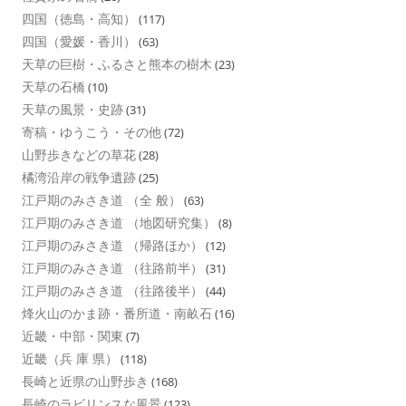
四国（徳島・高知）
(117)
四国（愛媛・香川）
(63)
天草の巨樹・ふるさと熊本の樹木
(23)
天草の石橋
(10)
天草の風景・史跡
(31)
寄稿・ゆうこう・その他
(72)
山野歩きなどの草花
(28)
橘湾沿岸の戦争遺跡
(25)
江戸期のみさき道 （全 般）
(63)
江戸期のみさき道 （地図研究集）
(8)
江戸期のみさき道 （帰路ほか）
(12)
江戸期のみさき道 （往路前半）
(31)
江戸期のみさき道 （往路後半）
(44)
烽火山のかま跡・番所道・南畝石
(16)
近畿・中部・関東
(7)
近畿（兵 庫 県）
(118)
長崎と近県の山野歩き
(168)
長崎のラビリンスな風景
(123)