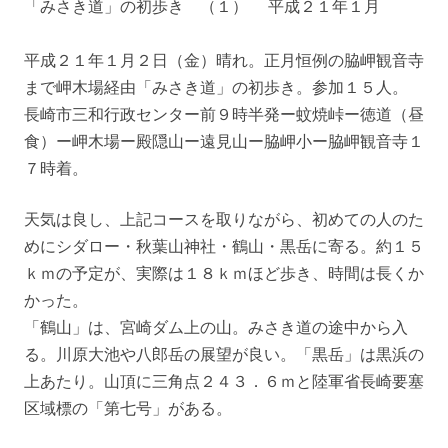
「みさき道」の初歩き （１） 平成２１年１月
平成２１年１月２日（金）晴れ。正月恒例の脇岬観音寺
まで岬木場経由「みさき道」の初歩き。参加１５人。
長崎市三和行政センター前９時半発ー蚊焼峠ー徳道（昼
食）ー岬木場ー殿隠山ー遠見山ー脇岬小ー脇岬観音寺１
７時着。
天気は良し、上記コースを取りながら、初めての人のた
めにシダロー・秋葉山神社・鶴山・黒岳に寄る。約１５
ｋｍの予定が、実際は１８ｋｍほど歩き、時間は長くか
かった。
「鶴山」は、宮崎ダム上の山。みさき道の途中から入
る。川原大池や八郎岳の展望が良い。「黒岳」は黒浜の
上あたり。山頂に三角点２４３．６ｍと陸軍省長崎要塞
区域標の「第七号」がある。