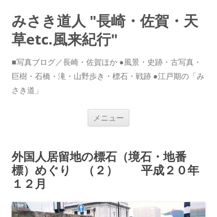
みさき道人 "長崎・佐賀・天
草etc.風来紀行"
■写真ブログ／長崎・佐賀ほか ●風景・史跡・古写真・
巨樹・石橋・滝・山野歩き・標石・戦跡 ●江戸期の「み
さき道」
コ
メニュー
ン
テ
ン
ツ
へ
外国人居留地の標石（境石・地番
ス
キ
標）めぐり （２） 平成２０年
ッ
プ
１２月