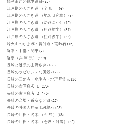
橘湾沿岸の戦争遺跡
(25)
江戸期のみさき道 （全 般）
(63)
江戸期のみさき道 （地図研究集）
(8)
江戸期のみさき道 （帰路ほか）
(12)
江戸期のみさき道 （往路前半）
(31)
江戸期のみさき道 （往路後半）
(44)
烽火山のかま跡・番所道・南畝石
(16)
近畿・中部・関東
(7)
近畿（兵 庫 県）
(118)
長崎と近県の山野歩き
(168)
長崎のラビリンスな風景
(123)
長崎の三角点・水準点・地理局測点
(30)
長崎の古写真考 １
(270)
長崎の古写真考 ２
(146)
長崎の台場・番所など跡
(22)
長崎の外国人居留地跡標石
(28)
長崎の巨樹・名木 （五 島）
(68)
長崎の巨樹・名木 （壱岐・対馬）
(42)