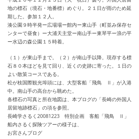
地の標石（境石・地番標）めぐり。２１日が雨のため延
期した。参加１２人。
湊公園９時半発ー広場場ー館内ー東山手（町並み保存セ
ンターで昼食）ー大浦天主堂ー南山手ー東琴平ー浪の平
ー水辺の森公園１５時着。
（１）が東山手まで。（２）が南山手以降。現存する標
石８０本ほどを見て回り、近くの史跡に寄った。１日の
よい散策コースである。
松が枝国際観光埠頭には、大型客船「飛鳥 Ⅱ」が入港
中。南山手の高台から眺めた。
各標石の写真と所在地図は、本ブログの「長崎の外国人
居留地跡標石」の項を参照。
長崎学さるく20081223 特別企画 客船「飛鳥 Ⅱ」
船内さるく探険ツアーの様子は、
お宮さんブログ