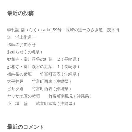
ョ
最近の投稿
ン
季刊誌 樂（らく）ra-ku 59号 長崎の道ーみさき道 茂木街
道 浦上街道ー
移転のお知らせ
お知らせ ( 長崎県 )
妙相寺・富川渓谷の紅葉 ２ ( 長崎県 )
妙相寺・富川渓谷の紅葉 １ ( 長崎県 )
祖納岳の猪垣 竹富町西表 ( 沖縄県 )
大平井戸 竹富町西表 ( 沖縄県 )
ピサダ道 竹富町西表 ( 沖縄県 )
ヤッサ地区の猪垣 竹富町南風見 ( 沖縄県 )
小 城 盛 武富町武富 ( 沖縄県 )
最近のコメント