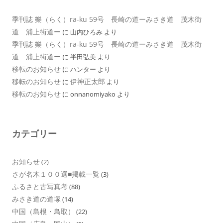
季刊誌 樂（らく）ra-ku 59号 長崎の道ーみさき道 茂木街
道 浦上街道ー
に
山内ひろみ
より
季刊誌 樂（らく）ra-ku 59号 長崎の道ーみさき道 茂木街
道 浦上街道ー
に
半田弘美
より
移転のお知らせ
に
ハンター
より
移転のお知らせ
伊神正太郎
に
より
移転のお知らせ
に
onnanomiyako
より
カテゴリー
お知らせ
(2)
さが名木１００選■掲載一覧
(3)
ふるさと古写真考
(88)
みさき道の道塚
(14)
中国（島根・鳥取）
(22)