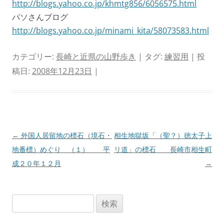
http://blogs.yahoo.co.jp/khmtg856/6056575.html
パソさんブログ
http://blogs.yahoo.co.jp/minami_kita/58073583.html
カテゴリー:
長崎と近県の山野歩き
| タグ:
練習用
| 投
稿日:
2008年12月23日
|
投
←
外国人居留地の標石（境石・
相生地獄坂「（聖？）徳太子上
稿
地番標）めぐり （１） 平
リ道」の標石 長崎市相生町
ナ
成２０年１２月
→
ビ
ゲ
検
ー
索:
シ