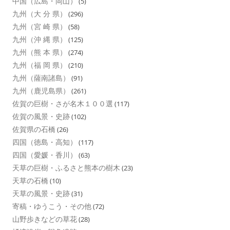
中国（広島・岡山）
(5)
九州（大 分 県）
(296)
九州（宮 崎 県）
(58)
九州（沖 縄 県）
(125)
九州（熊 本 県）
(274)
九州（福 岡 県）
(210)
九州（薩南諸島）
(91)
九州（鹿児島県）
(261)
佐賀の巨樹・さが名木１００選
(117)
佐賀の風景・史跡
(102)
佐賀県の石橋
(26)
四国（徳島・高知）
(117)
四国（愛媛・香川）
(63)
天草の巨樹・ふるさと熊本の樹木
(23)
天草の石橋
(10)
天草の風景・史跡
(31)
寄稿・ゆうこう・その他
(72)
山野歩きなどの草花
(28)