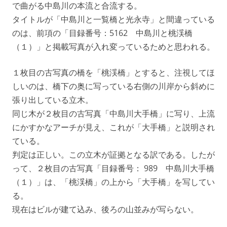
で曲がる中島川の本流と合流する。
タイトルが「中島川と一覧橋と光永寺」と間違っている
のは、前項の「目録番号：5162 中島川と桃渓橋
（１）」と掲載写真が入れ変っているためと思われる。
１枚目の古写真の橋を「桃渓橋」とすると、注視してほ
しいのは、橋下の奥に写っている右側の川岸から斜めに
張り出している立木。
同じ木が２枚目の古写真「中島川大手橋」に写り、上流
にかすかなアーチが見え、これが「大手橋」と説明され
ている。
判定は正しい。この立木が証拠となる訳である。したが
って、２枚目の古写真「目録番号： 989 中島川大手橋
（１）」は、「桃渓橋」の上から「大手橋」を写してい
る。
現在はビルが建て込み、後ろの山並みが写らない。