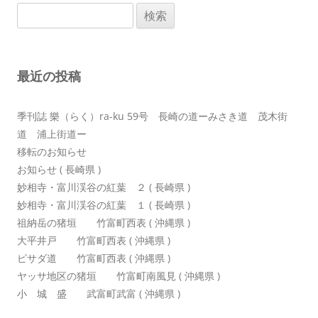
検
ー
索:
シ
ョ
最近の投稿
ン
季刊誌 樂（らく）ra-ku 59号 長崎の道ーみさき道 茂木街
道 浦上街道ー
移転のお知らせ
お知らせ ( 長崎県 )
妙相寺・富川渓谷の紅葉 ２ ( 長崎県 )
妙相寺・富川渓谷の紅葉 １ ( 長崎県 )
祖納岳の猪垣 竹富町西表 ( 沖縄県 )
大平井戸 竹富町西表 ( 沖縄県 )
ピサダ道 竹富町西表 ( 沖縄県 )
ヤッサ地区の猪垣 竹富町南風見 ( 沖縄県 )
小 城 盛 武富町武富 ( 沖縄県 )