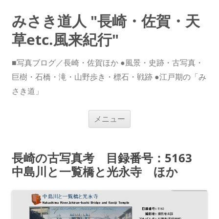
みさき道人 "長崎・佐賀・天
草etc.風来紀行"
■写真ブログ／長崎・佐賀ほか ●風景・史跡・古写真・
巨樹・石橋・滝・山野歩き・標石・戦跡 ●江戸期の「み
さき道」
コ
メニュー
ン
テ
ン
ツ
へ
長崎の古写真考 目録番号：5163
ス
キ
中島川と一覧橋と光永寺 ほか
ッ
プ