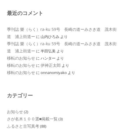
最近のコメント
季刊誌 樂（らく）ra-ku 59号 長崎の道ーみさき道 茂木街
道 浦上街道ー
に
山内ひろみ
より
季刊誌 樂（らく）ra-ku 59号 長崎の道ーみさき道 茂木街
道 浦上街道ー
に
半田弘美
より
移転のお知らせ
に
ハンター
より
移転のお知らせ
伊神正太郎
に
より
移転のお知らせ
に
onnanomiyako
より
カテゴリー
お知らせ
(2)
さが名木１００選■掲載一覧
(3)
ふるさと古写真考
(88)