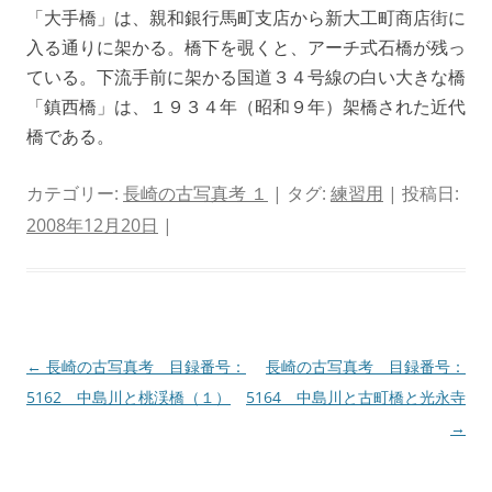
「大手橋」は、親和銀行馬町支店から新大工町商店街に
入る通りに架かる。橋下を覗くと、アーチ式石橋が残っ
ている。下流手前に架かる国道３４号線の白い大きな橋
「鎮西橋」は、１９３４年（昭和９年）架橋された近代
橋である。
カテゴリー:
長崎の古写真考 １
| タグ:
練習用
| 投稿日:
2008年12月20日
|
投
←
長崎の古写真考 目録番号：
長崎の古写真考 目録番号：
稿
5162 中島川と桃渓橋（１）
5164 中島川と古町橋と光永寺
ナ
→
ビ
ゲ