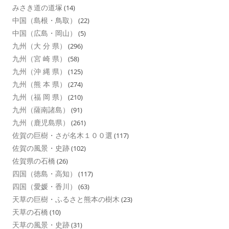
みさき道の道塚
(14)
中国（島根・鳥取）
(22)
中国（広島・岡山）
(5)
九州（大 分 県）
(296)
九州（宮 崎 県）
(58)
九州（沖 縄 県）
(125)
九州（熊 本 県）
(274)
九州（福 岡 県）
(210)
九州（薩南諸島）
(91)
九州（鹿児島県）
(261)
佐賀の巨樹・さが名木１００選
(117)
佐賀の風景・史跡
(102)
佐賀県の石橋
(26)
四国（徳島・高知）
(117)
四国（愛媛・香川）
(63)
天草の巨樹・ふるさと熊本の樹木
(23)
天草の石橋
(10)
天草の風景・史跡
(31)