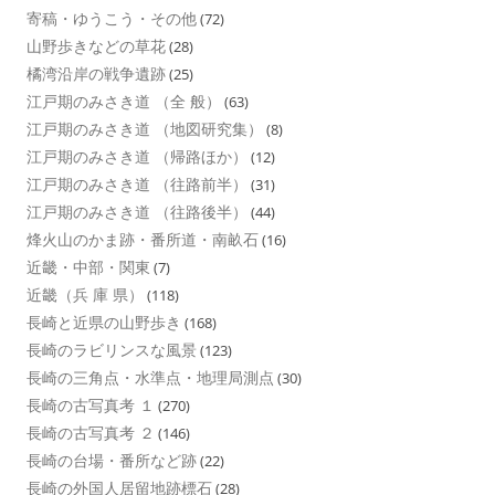
寄稿・ゆうこう・その他
(72)
山野歩きなどの草花
(28)
橘湾沿岸の戦争遺跡
(25)
江戸期のみさき道 （全 般）
(63)
江戸期のみさき道 （地図研究集）
(8)
江戸期のみさき道 （帰路ほか）
(12)
江戸期のみさき道 （往路前半）
(31)
江戸期のみさき道 （往路後半）
(44)
烽火山のかま跡・番所道・南畝石
(16)
近畿・中部・関東
(7)
近畿（兵 庫 県）
(118)
長崎と近県の山野歩き
(168)
長崎のラビリンスな風景
(123)
長崎の三角点・水準点・地理局測点
(30)
長崎の古写真考 １
(270)
長崎の古写真考 ２
(146)
長崎の台場・番所など跡
(22)
長崎の外国人居留地跡標石
(28)