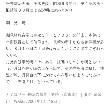
平野露治氏著「茂木史談」昭和６３年刊、第４章名所・
旧蹟等３８頁による説明は次のとおり。
潮 見 崎
潮見崎観音堂は宝永３年（１７０６）の開山。本尊は十
一面観音として信仰され、長崎の市中からも参拝者が多
い。８月１０日の千日祭は夜店もたくさん出てにぎわっ
ている。
月見台は潮見崎の上にあり、注連（しめ）が崎ともい
う。月は赤井が崎の上から出て、その光を海に映し、注
連が崎、月見台の下にかけて布を引いたようになるの
で、「布引の月」といっている。
カテゴリー:
長崎の風景・史跡 （市東南）
| タグ:
練習
用
| 投稿日:
2008年12月18日
|