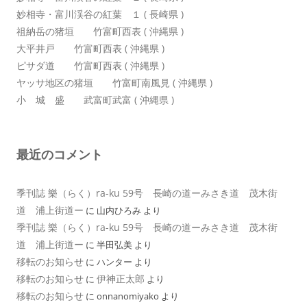
妙相寺・富川渓谷の紅葉 １ ( 長崎県 )
祖納岳の猪垣 竹富町西表 ( 沖縄県 )
大平井戸 竹富町西表 ( 沖縄県 )
ピサダ道 竹富町西表 ( 沖縄県 )
ヤッサ地区の猪垣 竹富町南風見 ( 沖縄県 )
小 城 盛 武富町武富 ( 沖縄県 )
最近のコメント
季刊誌 樂（らく）ra-ku 59号 長崎の道ーみさき道 茂木街
道 浦上街道ー
に
山内ひろみ
より
季刊誌 樂（らく）ra-ku 59号 長崎の道ーみさき道 茂木街
道 浦上街道ー
に
半田弘美
より
移転のお知らせ
に
ハンター
より
移転のお知らせ
伊神正太郎
に
より
移転のお知らせ
に
onnanomiyako
より