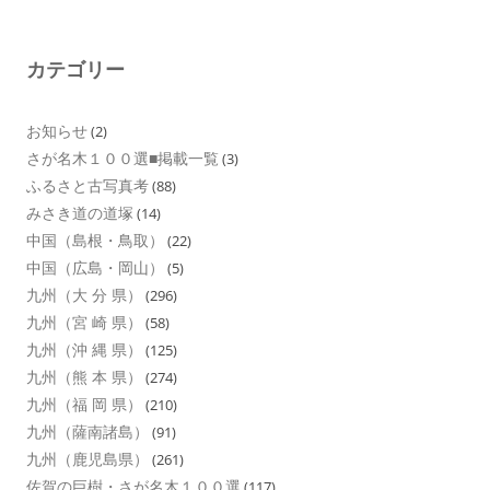
カテゴリー
お知らせ
(2)
さが名木１００選■掲載一覧
(3)
ふるさと古写真考
(88)
みさき道の道塚
(14)
中国（島根・鳥取）
(22)
中国（広島・岡山）
(5)
九州（大 分 県）
(296)
九州（宮 崎 県）
(58)
九州（沖 縄 県）
(125)
九州（熊 本 県）
(274)
九州（福 岡 県）
(210)
九州（薩南諸島）
(91)
九州（鹿児島県）
(261)
佐賀の巨樹・さが名木１００選
(117)