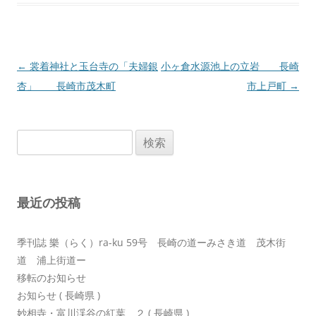
投
←
裳着神社と玉台寺の「夫婦銀
小ヶ倉水源池上の立岩 長崎
稿
杏」 長崎市茂木町
市上戸町
→
ナ
ビ
検
ゲ
索:
ー
シ
最近の投稿
ョ
ン
季刊誌 樂（らく）ra-ku 59号 長崎の道ーみさき道 茂木街
道 浦上街道ー
移転のお知らせ
お知らせ ( 長崎県 )
妙相寺・富川渓谷の紅葉 ２ ( 長崎県 )