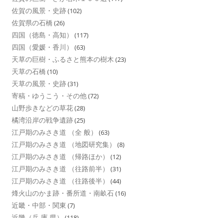
佐賀の風景・史跡
(102)
佐賀県の石橋
(26)
四国（徳島・高知）
(117)
四国（愛媛・香川）
(63)
天草の巨樹・ふるさと熊本の樹木
(23)
天草の石橋
(10)
天草の風景・史跡
(31)
寄稿・ゆうこう・その他
(72)
山野歩きなどの草花
(28)
橘湾沿岸の戦争遺跡
(25)
江戸期のみさき道 （全 般）
(63)
江戸期のみさき道 （地図研究集）
(8)
江戸期のみさき道 （帰路ほか）
(12)
江戸期のみさき道 （往路前半）
(31)
江戸期のみさき道 （往路後半）
(44)
烽火山のかま跡・番所道・南畝石
(16)
近畿・中部・関東
(7)
近畿（兵 庫 県）
(118)