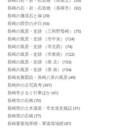
長崎の石・岩・石造物 （県南北）
(33)
長崎の石・岩・石造物 （長崎市）
(92)
長崎の藩境石と塚
(29)
長崎の西空の夕日
(93)
長崎の風景・史跡 （三和野母崎）
(75)
長崎の風景・史跡 （市中央）
(124)
長崎の風景・史跡 （市北西）
(74)
長崎の風景・史跡 （市東南）
(122)
長崎の風景・史跡 （県 北）
(153)
長崎の風景・史跡 （県 南）
(154)
長崎名勝図絵・長崎八景の風景
(49)
長崎外の古写真考
(397)
長崎学さるく行事ほか
(41)
長崎市の石橋
(70)
長崎県の土木遺産・市水道史施設
(31)
長崎県の石橋
(77)
長崎要塞地帯標・軍港境域標
(87)