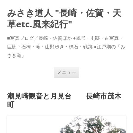
みさき道人 "長崎・佐賀・天
草etc.風来紀行"
■写真ブログ／長崎・佐賀ほか ●風景・史跡・古写真・
巨樹・石橋・滝・山野歩き・標石・戦跡 ●江戸期の「み
さき道」
コ
メニュー
ン
テ
ン
ツ
へ
潮見崎観音と月見台 長崎市茂木
ス
キ
町
ッ
プ