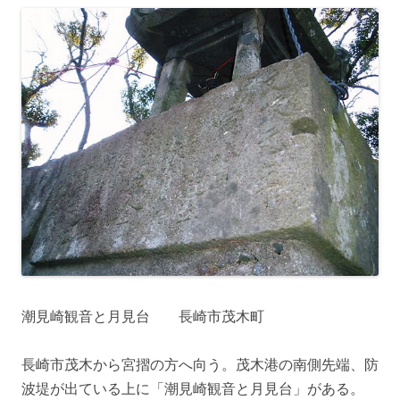
潮見崎観音と月見台 長崎市茂木町
長崎市茂木から宮摺の方へ向う。茂木港の南側先端、防
波堤が出ている上に「潮見崎観音と月見台」がある。