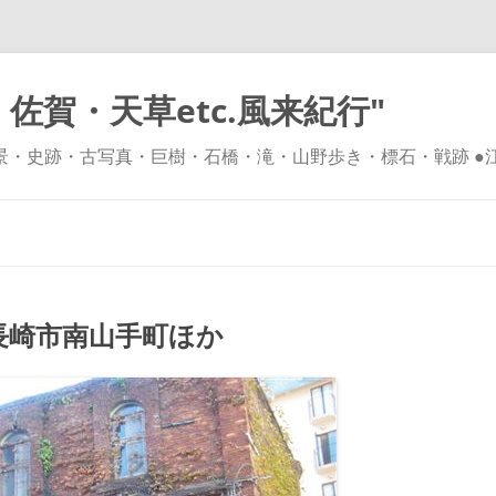
佐賀・天草etc.風来紀行"
風景・史跡・古写真・巨樹・石橋・滝・山野歩き・標石・戦跡 ●
コ
ン
テ
ン
ツ
へ
ス
キ
崎市南山手町ほか
ッ
プ