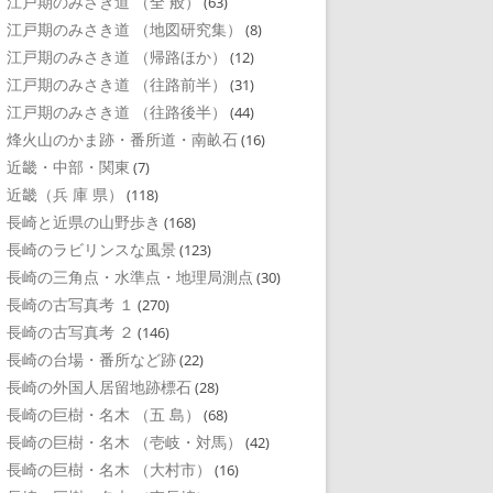
江戸期のみさき道 （全 般）
(63)
江戸期のみさき道 （地図研究集）
(8)
江戸期のみさき道 （帰路ほか）
(12)
江戸期のみさき道 （往路前半）
(31)
江戸期のみさき道 （往路後半）
(44)
烽火山のかま跡・番所道・南畝石
(16)
近畿・中部・関東
(7)
近畿（兵 庫 県）
(118)
長崎と近県の山野歩き
(168)
長崎のラビリンスな風景
(123)
長崎の三角点・水準点・地理局測点
(30)
長崎の古写真考 １
(270)
長崎の古写真考 ２
(146)
長崎の台場・番所など跡
(22)
長崎の外国人居留地跡標石
(28)
長崎の巨樹・名木 （五 島）
(68)
長崎の巨樹・名木 （壱岐・対馬）
(42)
長崎の巨樹・名木 （大村市）
(16)