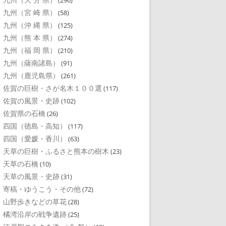
(296)
九州（宮 崎 県）
(58)
九州（沖 縄 県）
(125)
九州（熊 本 県）
(274)
九州（福 岡 県）
(210)
九州（薩南諸島）
(91)
九州（鹿児島県）
(261)
佐賀の巨樹・さが名木１００選
(117)
佐賀の風景・史跡
(102)
佐賀県の石橋
(26)
四国（徳島・高知）
(117)
四国（愛媛・香川）
(63)
天草の巨樹・ふるさと熊本の樹木
(23)
天草の石橋
(10)
天草の風景・史跡
(31)
寄稿・ゆうこう・その他
(72)
山野歩きなどの草花
(28)
橘湾沿岸の戦争遺跡
(25)