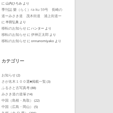
に
山内ひろみ
より
季刊誌 樂（らく）ra-ku 59号 長崎の
道ーみさき道 茂木街道 浦上街道ー
に
半田弘美
より
移転のお知らせ
に
ハンター
より
移転のお知らせ
伊神正太郎
に
より
移転のお知らせ
に
onnanomiyako
より
カテゴリー
お知らせ
(2)
さが名木１００選■掲載一覧
(3)
ふるさと古写真考
(88)
みさき道の道塚
(14)
中国（島根・鳥取）
(22)
中国（広島・岡山）
(5)
九州（大 分 県）