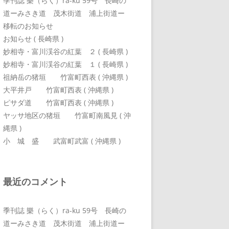
季刊誌 樂（らく）ra-ku 59号 長崎の
道ーみさき道 茂木街道 浦上街道ー
移転のお知らせ
お知らせ ( 長崎県 )
妙相寺・富川渓谷の紅葉 ２ ( 長崎県 )
妙相寺・富川渓谷の紅葉 １ ( 長崎県 )
祖納岳の猪垣 竹富町西表 ( 沖縄県 )
大平井戸 竹富町西表 ( 沖縄県 )
ピサダ道 竹富町西表 ( 沖縄県 )
ヤッサ地区の猪垣 竹富町南風見 ( 沖
縄県 )
小 城 盛 武富町武富 ( 沖縄県 )
最近のコメント
季刊誌 樂（らく）ra-ku 59号 長崎の
道ーみさき道 茂木街道 浦上街道ー