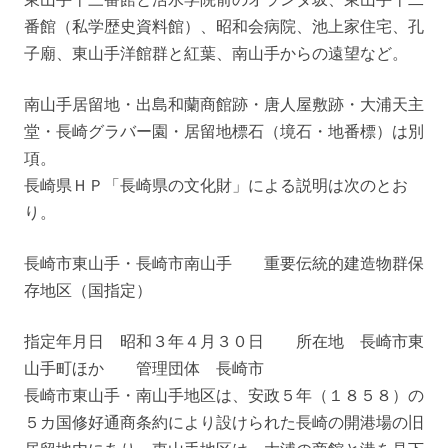
番館（私学歴史資料館）、昭和会病院、池上家住宅、孔
子廟、東山手洋館群と紅葉、南山手からの遠望など。
南山手居留地・出島和蘭商館跡・唐人屋敷跡・大浦天主
堂・長崎グラバー園・居留地標石（境石・地番標）は別
項。
長崎県ＨＰ「長崎県の文化財」による説明は次のとお
り。
長崎市東山手・長崎市南山手 重要伝統的建造物群保
存地区（国指定）
指定年月日 昭和３年４月３０日 所在地 長崎市東
山手町ほか 管理団体 長崎市
長崎市東山手・南山手地区は、安政５年（１８５８）の
５カ国修好通商条約により設けられた長崎の開港場の旧