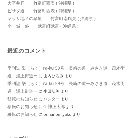
大平井戸 竹富町西表 ( 沖縄県 )
ピサダ道 竹富町西表 ( 沖縄県 )
ヤッサ地区の猪垣 竹富町南風見 ( 沖縄県 )
小 城 盛 武富町武富 ( 沖縄県 )
最近のコメント
季刊誌 樂（らく）ra-ku 59号 長崎の道ーみさき道 茂木街
道 浦上街道ー
に
山内ひろみ
より
季刊誌 樂（らく）ra-ku 59号 長崎の道ーみさき道 茂木街
道 浦上街道ー
に
半田弘美
より
移転のお知らせ
に
ハンター
より
移転のお知らせ
伊神正太郎
に
より
移転のお知らせ
に
onnanomiyako
より