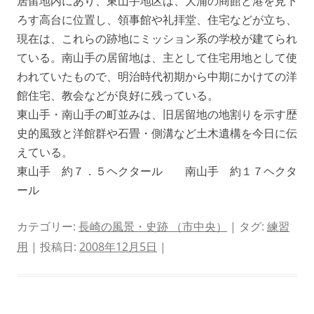
居留地内にあり、東山手地区は、大浦の商館と港を見下
ろす高台に位置し、領事館や礼拝堂、住宅などが立ち、
現在は、これらの跡地にミッション系の学校が建てられ
ている。南山手の居留地は、主として住宅用地として使
われていたもので、明治時代初期から中期にかけての洋
館住宅、教会などが良好に残っている。
東山手・南山手の町並みは、旧居留地の地割りを示す歴
史的風致と洋館群や石畳・側溝など土木遺構を今日に伝
えている。
東山手 約７．５ヘクタール 南山手 約１７ヘクタ
ール
カテゴリー:
長崎の風景・史跡 （市中央）
| タグ:
練習
用
| 投稿日:
2008年12月5日
|