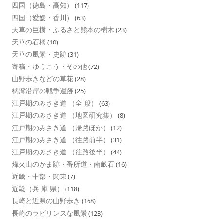
四国（徳島・高知）
(117)
四国（愛媛・香川）
(63)
天草の巨樹・ふるさと熊本の樹木
(23)
天草の石橋
(10)
天草の風景・史跡
(31)
寄稿・ゆうこう・その他
(72)
山野歩きなどの草花
(28)
橘湾沿岸の戦争遺跡
(25)
江戸期のみさき道 （全 般）
(63)
江戸期のみさき道 （地図研究集）
(8)
江戸期のみさき道 （帰路ほか）
(12)
江戸期のみさき道 （往路前半）
(31)
江戸期のみさき道 （往路後半）
(44)
烽火山のかま跡・番所道・南畝石
(16)
近畿・中部・関東
(7)
近畿（兵 庫 県）
(118)
長崎と近県の山野歩き
(168)
長崎のラビリンスな風景
(123)