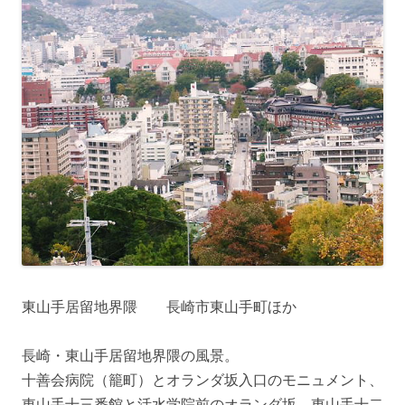
東山手居留地界隈 長崎市東山手町ほか
長崎・東山手居留地界隈の風景。
十善会病院（籠町）とオランダ坂入口のモニュメント、
東山手十三番館と活水学院前のオランダ坂、東山手十二