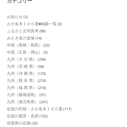
カテゴリー
お知らせ
(2)
さが名木１００選■掲載一覧
(3)
ふるさと古写真考
(88)
みさき道の道塚
(14)
中国（島根・鳥取）
(22)
中国（広島・岡山）
(5)
九州（大 分 県）
(296)
九州（宮 崎 県）
(58)
九州（沖 縄 県）
(125)
九州（熊 本 県）
(274)
九州（福 岡 県）
(210)
九州（薩南諸島）
(91)
九州（鹿児島県）
(261)
佐賀の巨樹・さが名木１００選
(117)
佐賀の風景・史跡
(102)
佐賀県の石橋
(26)