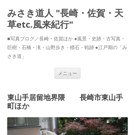
みさき道人 "長崎・佐賀・天
草etc.風来紀行"
■写真ブログ／長崎・佐賀ほか ●風景・史跡・古写真・
巨樹・石橋・滝・山野歩き・標石・戦跡 ●江戸期の「み
さき道」
コ
メニュー
ン
テ
ン
ツ
へ
東山手居留地界隈 長崎市東山手
ス
キ
町ほか
ッ
プ