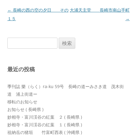
投
←
長崎の西の空の夕日 その
大浦天主堂 長崎市南山手町
稿
１５
→
ナ
ビ
検
ゲ
索:
ー
シ
最近の投稿
ョ
ン
季刊誌 樂（らく）ra-ku 59号 長崎の道ーみさき道 茂木街
道 浦上街道ー
移転のお知らせ
お知らせ ( 長崎県 )
妙相寺・富川渓谷の紅葉 ２ ( 長崎県 )
妙相寺・富川渓谷の紅葉 １ ( 長崎県 )
祖納岳の猪垣 竹富町西表 ( 沖縄県 )