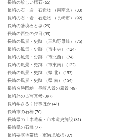
長崎の珍しい標石
(65)
長崎の石・岩・石造物 （県南北）
(33)
長崎の石・岩・石造物 （長崎市）
(92)
長崎の藩境石と塚
(29)
長崎の西空の夕日
(93)
長崎の風景・史跡 （三和野母崎）
(75)
長崎の風景・史跡 （市中央）
(124)
長崎の風景・史跡 （市北西）
(74)
長崎の風景・史跡 （市東南）
(122)
長崎の風景・史跡 （県 北）
(153)
長崎の風景・史跡 （県 南）
(154)
長崎名勝図絵・長崎八景の風景
(49)
長崎外の古写真考
(397)
長崎学さるく行事ほか
(41)
長崎市の石橋
(70)
長崎県の土木遺産・市水道史施設
(31)
長崎県の石橋
(77)
長崎要塞地帯標・軍港境域標
(87)