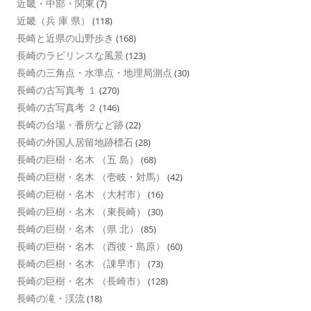
近畿・中部・関東
(7)
近畿（兵 庫 県）
(118)
長崎と近県の山野歩き
(168)
長崎のラビリンスな風景
(123)
長崎の三角点・水準点・地理局測点
(30)
長崎の古写真考 １
(270)
長崎の古写真考 ２
(146)
長崎の台場・番所など跡
(22)
長崎の外国人居留地跡標石
(28)
長崎の巨樹・名木 （五 島）
(68)
長崎の巨樹・名木 （壱岐・対馬）
(42)
長崎の巨樹・名木 （大村市）
(16)
長崎の巨樹・名木 （東長崎）
(30)
長崎の巨樹・名木 （県 北）
(85)
長崎の巨樹・名木 （西彼・島原）
(60)
長崎の巨樹・名木 （諌早市）
(73)
長崎の巨樹・名木 （長崎市）
(128)
長崎の滝・渓流
(18)