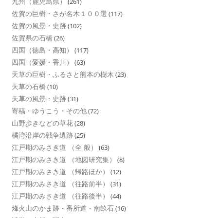
九州（鹿児島県）
(261)
佐賀の巨樹・さが名木１００選
(117)
佐賀の風景・史跡
(102)
佐賀県の石橋
(26)
四国（徳島・高知）
(117)
四国（愛媛・香川）
(63)
天草の巨樹・ふるさと熊本の樹木
(23)
天草の石橋
(10)
天草の風景・史跡
(31)
寄稿・ゆうこう・その他
(72)
山野歩きなどの草花
(28)
橘湾沿岸の戦争遺跡
(25)
江戸期のみさき道 （全 般）
(63)
江戸期のみさき道 （地図研究集）
(8)
江戸期のみさき道 （帰路ほか）
(12)
江戸期のみさき道 （往路前半）
(31)
江戸期のみさき道 （往路後半）
(44)
烽火山のかま跡・番所道・南畝石
(16)