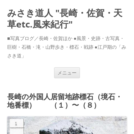
みさき道人 "長崎・佐賀・天
草etc.風来紀行"
■写真ブログ／長崎・佐賀ほか ●風景・史跡・古写真・
巨樹・石橋・滝・山野歩き・標石・戦跡 ●江戸期の「み
さき道」
コ
メニュー
ン
テ
ン
ツ
へ
長崎の外国人居留地跡標石（境石・
ス
キ
地番標） （１）〜（８）
ッ
プ