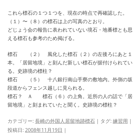
これら標石の１つ１つを、現在の時点で再確認した。
（１）〜（８）の標石は上の写真のとおり。
どじょう会の報告に表われていない境石・地番標とも思
える標石も参考のため掲げる。
標石 （２） 風化した標石（２）の左後ろにあと１
本。「居留地境」と刻んだ新しい標石が据付けられてい
る。史跡境の標柱？
標石 （５） 十八銀行南山手寮の敷地内。外側の坂
段道からフェンス越しに見られる。
標石？ Ａ 標石（６）の上角。近所の人の話で「居
留地境」と刻まれていたと聞く。史跡境の標柱？
カテゴリー:
長崎の外国人居留地跡標石
| タグ:
練習用
|
投稿日:
2008年11月19日
|