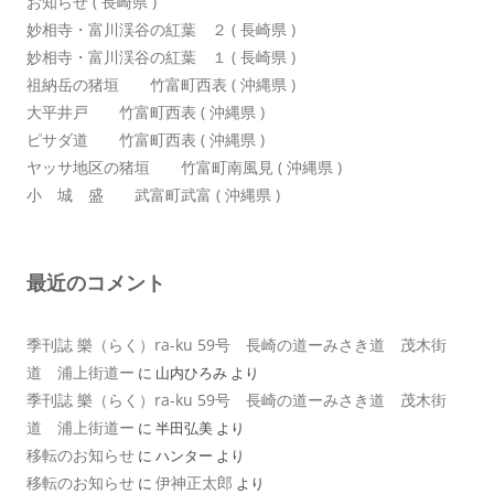
お知らせ ( 長崎県 )
妙相寺・富川渓谷の紅葉 ２ ( 長崎県 )
妙相寺・富川渓谷の紅葉 １ ( 長崎県 )
祖納岳の猪垣 竹富町西表 ( 沖縄県 )
大平井戸 竹富町西表 ( 沖縄県 )
ピサダ道 竹富町西表 ( 沖縄県 )
ヤッサ地区の猪垣 竹富町南風見 ( 沖縄県 )
小 城 盛 武富町武富 ( 沖縄県 )
最近のコメント
季刊誌 樂（らく）ra-ku 59号 長崎の道ーみさき道 茂木街
道 浦上街道ー
に
山内ひろみ
より
季刊誌 樂（らく）ra-ku 59号 長崎の道ーみさき道 茂木街
道 浦上街道ー
に
半田弘美
より
移転のお知らせ
に
ハンター
より
移転のお知らせ
伊神正太郎
に
より