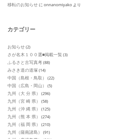
移転のお知らせ
に
onnanomiyako
より
カテゴリー
お知らせ
(2)
さが名木１００選■掲載一覧
(3)
ふるさと古写真考
(88)
みさき道の道塚
(14)
中国（島根・鳥取）
(22)
中国（広島・岡山）
(5)
九州（大 分 県）
(296)
九州（宮 崎 県）
(58)
九州（沖 縄 県）
(125)
九州（熊 本 県）
(274)
九州（福 岡 県）
(210)
九州（薩南諸島）
(91)