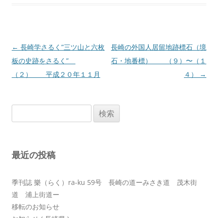
投
←
長崎学さるく”三ツ山と六枚
長崎の外国人居留地跡標石（境
稿
板の史跡をさるく”
石・地番標） （９）〜（１
ナ
（２） 平成２０年１１月
４）
→
ビ
ゲ
検
ー
索:
シ
ョ
最近の投稿
ン
季刊誌 樂（らく）ra-ku 59号 長崎の道ーみさき道 茂木街
道 浦上街道ー
移転のお知らせ