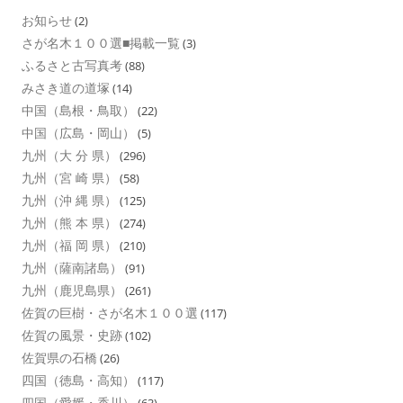
お知らせ
(2)
さが名木１００選■掲載一覧
(3)
ふるさと古写真考
(88)
みさき道の道塚
(14)
中国（島根・鳥取）
(22)
中国（広島・岡山）
(5)
九州（大 分 県）
(296)
九州（宮 崎 県）
(58)
九州（沖 縄 県）
(125)
九州（熊 本 県）
(274)
九州（福 岡 県）
(210)
九州（薩南諸島）
(91)
九州（鹿児島県）
(261)
佐賀の巨樹・さが名木１００選
(117)
佐賀の風景・史跡
(102)
佐賀県の石橋
(26)
四国（徳島・高知）
(117)
四国（愛媛・香川）
(63)