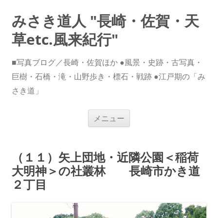
みさき道人 "長崎・佐賀・天
草etc.風来紀行"
■写真ブログ／長崎・佐賀ほか ●風景・史跡・古写真・
巨樹・石橋・滝・山野歩き・標石・戦跡 ●江戸期の「み
さき道」
コ
メニュー
ン
テ
ン
ツ
へ
（１１）矢上団地・近隣公園＜稲荷
ス
キ
大明神＞の社叢林 長崎市かき道
ッ
プ
２丁目