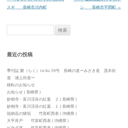
稿
スギ 長崎市川内町
シ 長崎市平間町
→
ナ
ビ
検
ゲ
索:
ー
シ
最近の投稿
ョ
ン
季刊誌 樂（らく）ra-ku 59号 長崎の道ーみさき道 茂木街
道 浦上街道ー
移転のお知らせ
お知らせ ( 長崎県 )
妙相寺・富川渓谷の紅葉 ２ ( 長崎県 )
妙相寺・富川渓谷の紅葉 １ ( 長崎県 )
祖納岳の猪垣 竹富町西表 ( 沖縄県 )
大平井戸 竹富町西表 ( 沖縄県 )
ピサダ道 竹富町西表 ( 沖縄県 )