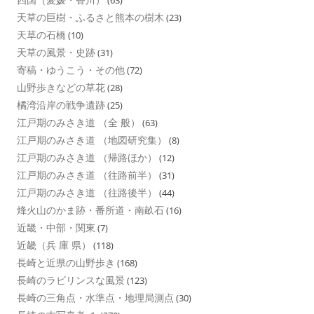
天草の巨樹・ふるさと熊本の樹木
(23)
天草の石橋
(10)
天草の風景・史跡
(31)
寄稿・ゆうこう・その他
(72)
山野歩きなどの草花
(28)
橘湾沿岸の戦争遺跡
(25)
江戸期のみさき道 （全 般）
(63)
江戸期のみさき道 （地図研究集）
(8)
江戸期のみさき道 （帰路ほか）
(12)
江戸期のみさき道 （往路前半）
(31)
江戸期のみさき道 （往路後半）
(44)
烽火山のかま跡・番所道・南畝石
(16)
近畿・中部・関東
(7)
近畿（兵 庫 県）
(118)
長崎と近県の山野歩き
(168)
長崎のラビリンスな風景
(123)
長崎の三角点・水準点・地理局測点
(30)