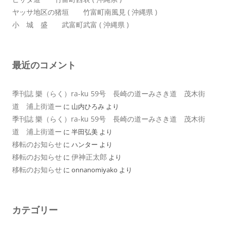
ヤッサ地区の猪垣 竹富町南風見 ( 沖縄県 )
小 城 盛 武富町武富 ( 沖縄県 )
最近のコメント
季刊誌 樂（らく）ra-ku 59号 長崎の道ーみさき道 茂木街
道 浦上街道ー
に
山内ひろみ
より
季刊誌 樂（らく）ra-ku 59号 長崎の道ーみさき道 茂木街
道 浦上街道ー
に
半田弘美
より
移転のお知らせ
に
ハンター
より
移転のお知らせ
伊神正太郎
に
より
移転のお知らせ
に
onnanomiyako
より
カテゴリー