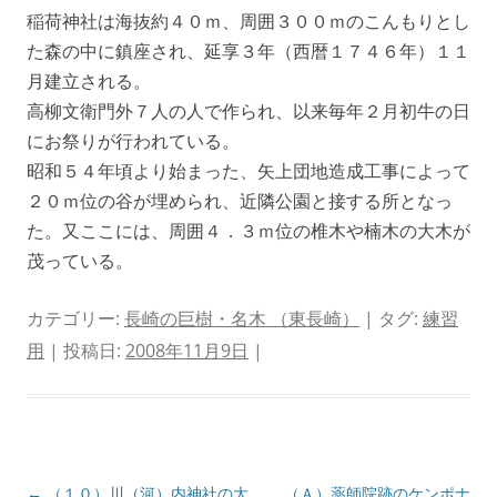
稲荷神社は海抜約４０ｍ、周囲３００ｍのこんもりとし
た森の中に鎮座され、延享３年（西暦１７４６年）１１
月建立される。
高柳文衛門外７人の人で作られ、以来毎年２月初牛の日
にお祭りが行われている。
昭和５４年頃より始まった、矢上団地造成工事によって
２０ｍ位の谷が埋められ、近隣公園と接する所となっ
た。又ここには、周囲４．３ｍ位の椎木や楠木の大木が
茂っている。
カテゴリー:
長崎の巨樹・名木 （東長崎）
| タグ:
練習
用
| 投稿日:
2008年11月9日
|
投
←
（１０）川（河）内神社の大
（Ａ）薬師院跡のケンポナ