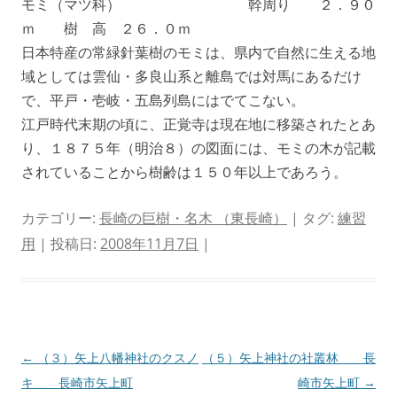
モミ（マツ科） 幹周り ２．９０
ｍ 樹 高 ２６．０ｍ
日本特産の常緑針葉樹のモミは、県内で自然に生える地
域としては雲仙・多良山系と離島では対馬にあるだけ
で、平戸・壱岐・五島列島にはでてこない。
江戸時代末期の頃に、正覚寺は現在地に移築されたとあ
り、１８７５年（明治８）の図面には、モミの木が記載
されていることから樹齢は１５０年以上であろう。
カテゴリー:
長崎の巨樹・名木 （東長崎）
| タグ:
練習
用
| 投稿日:
2008年11月7日
|
投
←
（３）矢上八幡神社のクスノ
（５）矢上神社の社叢林 長
稿
キ 長崎市矢上町
崎市矢上町
→