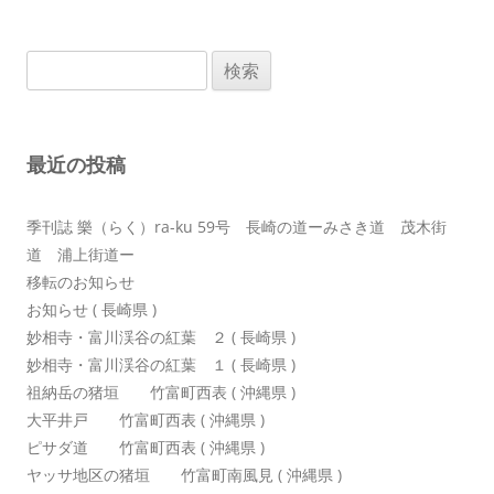
ナ
ビ
検
ゲ
索:
ー
シ
最近の投稿
ョ
ン
季刊誌 樂（らく）ra-ku 59号 長崎の道ーみさき道 茂木街
道 浦上街道ー
移転のお知らせ
お知らせ ( 長崎県 )
妙相寺・富川渓谷の紅葉 ２ ( 長崎県 )
妙相寺・富川渓谷の紅葉 １ ( 長崎県 )
祖納岳の猪垣 竹富町西表 ( 沖縄県 )
大平井戸 竹富町西表 ( 沖縄県 )
ピサダ道 竹富町西表 ( 沖縄県 )
ヤッサ地区の猪垣 竹富町南風見 ( 沖縄県 )