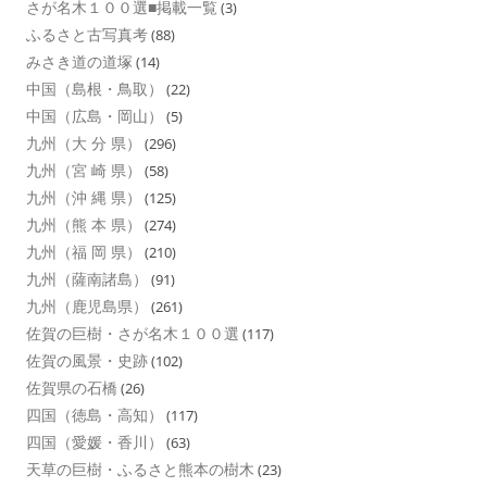
さが名木１００選■掲載一覧
(3)
ふるさと古写真考
(88)
みさき道の道塚
(14)
中国（島根・鳥取）
(22)
中国（広島・岡山）
(5)
九州（大 分 県）
(296)
九州（宮 崎 県）
(58)
九州（沖 縄 県）
(125)
九州（熊 本 県）
(274)
九州（福 岡 県）
(210)
九州（薩南諸島）
(91)
九州（鹿児島県）
(261)
佐賀の巨樹・さが名木１００選
(117)
佐賀の風景・史跡
(102)
佐賀県の石橋
(26)
四国（徳島・高知）
(117)
四国（愛媛・香川）
(63)
天草の巨樹・ふるさと熊本の樹木
(23)