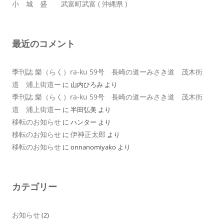
小 城 盛 武富町武富 ( 沖縄県 )
最近のコメント
季刊誌 樂（らく）ra-ku 59号 長崎の道ーみさき道 茂木街
道 浦上街道ー
に
山内ひろみ
より
季刊誌 樂（らく）ra-ku 59号 長崎の道ーみさき道 茂木街
道 浦上街道ー
に
半田弘美
より
移転のお知らせ
に
ハンター
より
移転のお知らせ
伊神正太郎
に
より
移転のお知らせ
に
onnanomiyako
より
カテゴリー
お知らせ
(2)