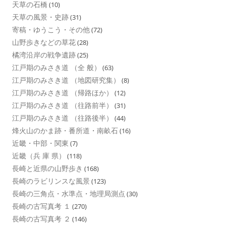
天草の石橋
(10)
天草の風景・史跡
(31)
寄稿・ゆうこう・その他
(72)
山野歩きなどの草花
(28)
橘湾沿岸の戦争遺跡
(25)
江戸期のみさき道 （全 般）
(63)
江戸期のみさき道 （地図研究集）
(8)
江戸期のみさき道 （帰路ほか）
(12)
江戸期のみさき道 （往路前半）
(31)
江戸期のみさき道 （往路後半）
(44)
烽火山のかま跡・番所道・南畝石
(16)
近畿・中部・関東
(7)
近畿（兵 庫 県）
(118)
長崎と近県の山野歩き
(168)
長崎のラビリンスな風景
(123)
長崎の三角点・水準点・地理局測点
(30)
長崎の古写真考 １
(270)
長崎の古写真考 ２
(146)