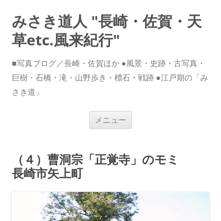
みさき道人 "長崎・佐賀・天
草etc.風来紀行"
■写真ブログ／長崎・佐賀ほか ●風景・史跡・古写真・
巨樹・石橋・滝・山野歩き・標石・戦跡 ●江戸期の「み
さき道」
コ
メニュー
ン
テ
ン
ツ
へ
（４）曹洞宗「正覚寺」のモミ
ス
キ
長崎市矢上町
ッ
プ