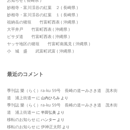
お知らせ ( 長崎県 )
妙相寺・富川渓谷の紅葉 ２ ( 長崎県 )
妙相寺・富川渓谷の紅葉 １ ( 長崎県 )
祖納岳の猪垣 竹富町西表 ( 沖縄県 )
大平井戸 竹富町西表 ( 沖縄県 )
ピサダ道 竹富町西表 ( 沖縄県 )
ヤッサ地区の猪垣 竹富町南風見 ( 沖縄県 )
小 城 盛 武富町武富 ( 沖縄県 )
最近のコメント
季刊誌 樂（らく）ra-ku 59号 長崎の道ーみさき道 茂木街
道 浦上街道ー
に
山内ひろみ
より
季刊誌 樂（らく）ra-ku 59号 長崎の道ーみさき道 茂木街
道 浦上街道ー
に
半田弘美
より
移転のお知らせ
に
ハンター
より
移転のお知らせ
伊神正太郎
に
より