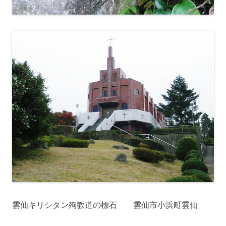
雲仙キリシタン殉教道の標石 雲仙市小浜町雲仙