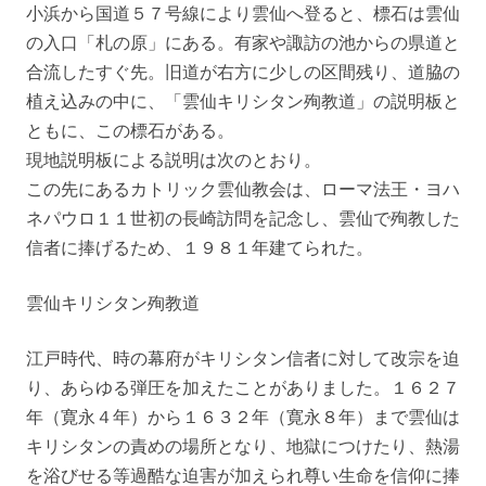
小浜から国道５７号線により雲仙へ登ると、標石は雲仙
の入口「札の原」にある。有家や諏訪の池からの県道と
合流したすぐ先。旧道が右方に少しの区間残り、道脇の
植え込みの中に、「雲仙キリシタン殉教道」の説明板と
ともに、この標石がある。
現地説明板による説明は次のとおり。
この先にあるカトリック雲仙教会は、ローマ法王・ヨハ
ネパウロ１１世初の長崎訪問を記念し、雲仙で殉教した
信者に捧げるため、１９８１年建てられた。
雲仙キリシタン殉教道
江戸時代、時の幕府がキリシタン信者に対して改宗を迫
り、あらゆる弾圧を加えたことがありました。１６２７
年（寛永４年）から１６３２年（寛永８年）まで雲仙は
キリシタンの責めの場所となり、地獄につけたり、熱湯
を浴びせる等過酷な迫害が加えられ尊い生命を信仰に捧