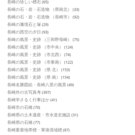
長崎の珍しい標石
(65)
長崎の石・岩・石造物 （県南北）
(33)
長崎の石・岩・石造物 （長崎市）
(92)
長崎の藩境石と塚
(29)
長崎の西空の夕日
(93)
長崎の風景・史跡 （三和野母崎）
(75)
長崎の風景・史跡 （市中央）
(124)
長崎の風景・史跡 （市北西）
(74)
長崎の風景・史跡 （市東南）
(122)
長崎の風景・史跡 （県 北）
(153)
長崎の風景・史跡 （県 南）
(154)
長崎名勝図絵・長崎八景の風景
(49)
長崎外の古写真考
(397)
長崎学さるく行事ほか
(41)
長崎市の石橋
(70)
長崎県の土木遺産・市水道史施設
(31)
長崎県の石橋
(77)
長崎要塞地帯標・軍港境域標
(87)