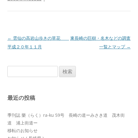
投
←
雲仙の高岩山歩きの草花
東長崎の巨樹・名木などの調査
稿
平成２０年１１月
一覧とマップ
→
ナ
ビ
検
ゲ
索:
ー
シ
最近の投稿
ョ
ン
季刊誌 樂（らく）ra-ku 59号 長崎の道ーみさき道 茂木街
道 浦上街道ー
移転のお知らせ