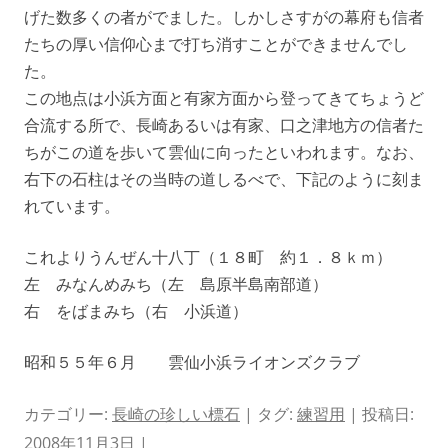
げた数多くの者がでました。しかしさすがの幕府も信者
たちの厚い信仰心まで打ち消すことができませんでし
た。
この地点は小浜方面と有家方面から登ってきてちょうど
合流する所で、長崎あるいは有家、口之津地方の信者た
ちがこの道を歩いて雲仙に向ったといわれます。なお、
右下の石柱はその当時の道しるべで、下記のように刻ま
れています。
これよりうんぜん十八丁（１８町 約１．８ｋｍ）
左 みなんめみち（左 島原半島南部道）
右 をばまみち（右 小浜道）
昭和５５年６月 雲仙小浜ライオンズクラブ
カテゴリー:
長崎の珍しい標石
| タグ:
練習用
| 投稿日:
2008年11月3日
|