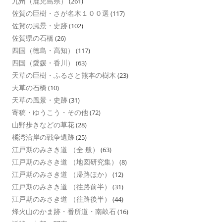
九州（鹿児島県）
(261)
佐賀の巨樹・さが名木１００選
(117)
佐賀の風景・史跡
(102)
佐賀県の石橋
(26)
四国（徳島・高知）
(117)
四国（愛媛・香川）
(63)
天草の巨樹・ふるさと熊本の樹木
(23)
天草の石橋
(10)
天草の風景・史跡
(31)
寄稿・ゆうこう・その他
(72)
山野歩きなどの草花
(28)
橘湾沿岸の戦争遺跡
(25)
江戸期のみさき道 （全 般）
(63)
江戸期のみさき道 （地図研究集）
(8)
江戸期のみさき道 （帰路ほか）
(12)
江戸期のみさき道 （往路前半）
(31)
江戸期のみさき道 （往路後半）
(44)
烽火山のかま跡・番所道・南畝石
(16)