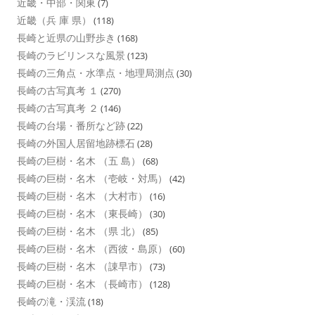
近畿・中部・関東
(7)
近畿（兵 庫 県）
(118)
長崎と近県の山野歩き
(168)
長崎のラビリンスな風景
(123)
長崎の三角点・水準点・地理局測点
(30)
長崎の古写真考 １
(270)
長崎の古写真考 ２
(146)
長崎の台場・番所など跡
(22)
長崎の外国人居留地跡標石
(28)
長崎の巨樹・名木 （五 島）
(68)
長崎の巨樹・名木 （壱岐・対馬）
(42)
長崎の巨樹・名木 （大村市）
(16)
長崎の巨樹・名木 （東長崎）
(30)
長崎の巨樹・名木 （県 北）
(85)
長崎の巨樹・名木 （西彼・島原）
(60)
長崎の巨樹・名木 （諌早市）
(73)
長崎の巨樹・名木 （長崎市）
(128)
長崎の滝・渓流
(18)