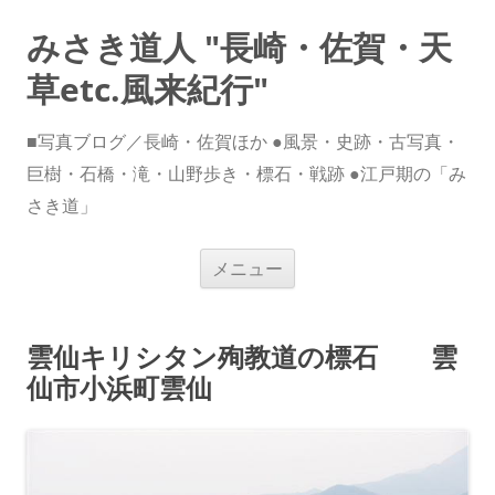
みさき道人 "長崎・佐賀・天
草etc.風来紀行"
■写真ブログ／長崎・佐賀ほか ●風景・史跡・古写真・
巨樹・石橋・滝・山野歩き・標石・戦跡 ●江戸期の「み
さき道」
コ
メニュー
ン
テ
ン
ツ
へ
雲仙キリシタン殉教道の標石 雲
ス
キ
仙市小浜町雲仙
ッ
プ