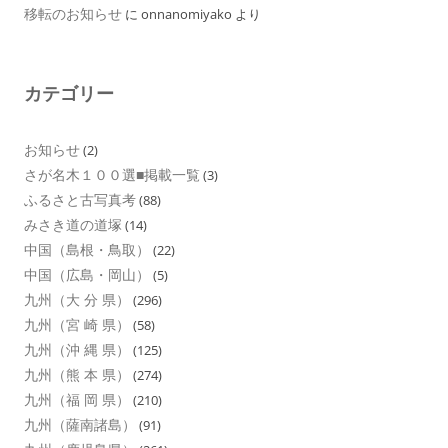
移転のお知らせ
に
onnanomiyako
より
カテゴリー
お知らせ
(2)
さが名木１００選■掲載一覧
(3)
ふるさと古写真考
(88)
みさき道の道塚
(14)
中国（島根・鳥取）
(22)
中国（広島・岡山）
(5)
九州（大 分 県）
(296)
九州（宮 崎 県）
(58)
九州（沖 縄 県）
(125)
九州（熊 本 県）
(274)
九州（福 岡 県）
(210)
九州（薩南諸島）
(91)