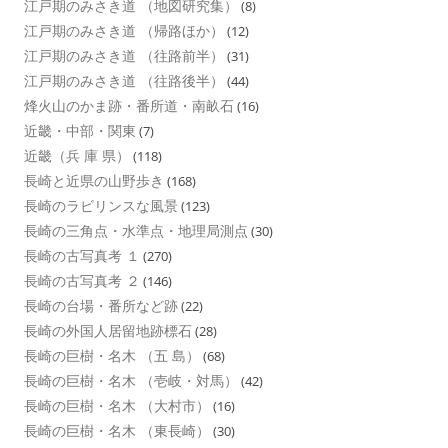
江戸期のみさき道 （地図研究集）
(8)
江戸期のみさき道 （帰路ほか）
(12)
江戸期のみさき道 （往路前半）
(31)
江戸期のみさき道 （往路後半）
(44)
烽火山のかま跡・番所道・南畝石
(16)
近畿・中部・関東
(7)
近畿（兵 庫 県）
(118)
長崎と近県の山野歩き
(168)
長崎のラビリンスな風景
(123)
長崎の三角点・水準点・地理局測点
(30)
長崎の古写真考 １
(270)
長崎の古写真考 ２
(146)
長崎の台場・番所など跡
(22)
長崎の外国人居留地跡標石
(28)
長崎の巨樹・名木 （五 島）
(68)
長崎の巨樹・名木 （壱岐・対馬）
(42)
長崎の巨樹・名木 （大村市）
(16)
長崎の巨樹・名木 （東長崎）
(30)