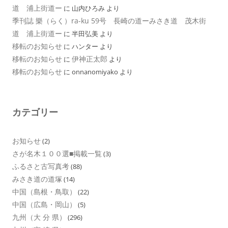
道 浦上街道ー
に
山内ひろみ
より
季刊誌 樂（らく）ra-ku 59号 長崎の道ーみさき道 茂木街
道 浦上街道ー
に
半田弘美
より
移転のお知らせ
に
ハンター
より
移転のお知らせ
伊神正太郎
に
より
移転のお知らせ
に
onnanomiyako
より
カテゴリー
お知らせ
(2)
さが名木１００選■掲載一覧
(3)
ふるさと古写真考
(88)
みさき道の道塚
(14)
中国（島根・鳥取）
(22)
中国（広島・岡山）
(5)
九州（大 分 県）
(296)