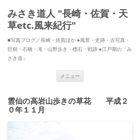
みさき道人 "長崎・佐賀・天
草etc.風来紀行"
■写真ブログ／長崎・佐賀ほか ●風景・史跡・古写真・
巨樹・石橋・滝・山野歩き・標石・戦跡 ●江戸期の「み
さき道」
コ
メニュー
ン
テ
ン
ツ
へ
雲仙の高岩山歩きの草花 平成２
ス
キ
０年１１月
ッ
プ