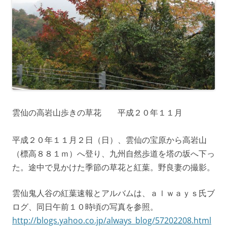
雲仙の高岩山歩きの草花 平成２０年１１月
平成２０年１１月２日（日）、雲仙の宝原から高岩山
（標高８８１ｍ）へ登り、九州自然歩道を塔の坂へ下っ
た。途中で見かけた季節の草花と紅葉。野良妻の撮影。
雲仙鬼人谷の紅葉速報とアルバムは、ａｌｗａｙｓ氏ブ
ログ、同日午前１０時頃の写真を参照。
http://blogs.yahoo.co.jp/always_blog/57202208.html