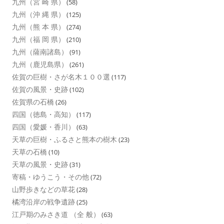
九州（宮 崎 県）
(58)
九州（沖 縄 県）
(125)
九州（熊 本 県）
(274)
九州（福 岡 県）
(210)
九州（薩南諸島）
(91)
九州（鹿児島県）
(261)
佐賀の巨樹・さが名木１００選
(117)
佐賀の風景・史跡
(102)
佐賀県の石橋
(26)
四国（徳島・高知）
(117)
四国（愛媛・香川）
(63)
天草の巨樹・ふるさと熊本の樹木
(23)
天草の石橋
(10)
天草の風景・史跡
(31)
寄稿・ゆうこう・その他
(72)
山野歩きなどの草花
(28)
橘湾沿岸の戦争遺跡
(25)
江戸期のみさき道 （全 般）
(63)