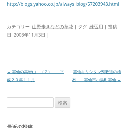
http://blogs.yahoo.co.jp/always_blog/57203943.html
カテゴリー:
山野歩きなどの草花
| タグ:
練習用
| 投稿
日:
2008年11月3日
|
投
←
雲仙の高岩山 （２） 平
雲仙キリシタン殉教道の標
稿
成２０年１１月
石 雲仙市小浜町雲仙
→
ナ
ビ
検
ゲ
索:
ー
シ
最近の投稿
ョ