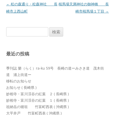
投
←
松の森通り・松森神社 長
桜馬場天満神社の御神橋 長
稿
崎市上西山町
崎市桜馬場１丁目
→
ナ
ビ
検
ゲ
索:
ー
シ
最近の投稿
ョ
ン
季刊誌 樂（らく）ra-ku 59号 長崎の道ーみさき道 茂木街
道 浦上街道ー
移転のお知らせ
お知らせ ( 長崎県 )
妙相寺・富川渓谷の紅葉 ２ ( 長崎県 )
妙相寺・富川渓谷の紅葉 １ ( 長崎県 )
祖納岳の猪垣 竹富町西表 ( 沖縄県 )
大平井戸 竹富町西表 ( 沖縄県 )