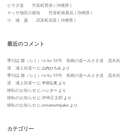
ピサダ道 竹富町西表 ( 沖縄県 )
ヤッサ地区の猪垣 竹富町南風見 ( 沖縄県 )
小 城 盛 武富町武富 ( 沖縄県 )
最近のコメント
季刊誌 樂（らく）ra-ku 59号 長崎の道ーみさき道 茂木街
道 浦上街道ー
に
山内ひろみ
より
季刊誌 樂（らく）ra-ku 59号 長崎の道ーみさき道 茂木街
道 浦上街道ー
に
半田弘美
より
移転のお知らせ
に
ハンター
より
移転のお知らせ
伊神正太郎
に
より
移転のお知らせ
に
onnanomiyako
より
カテゴリー