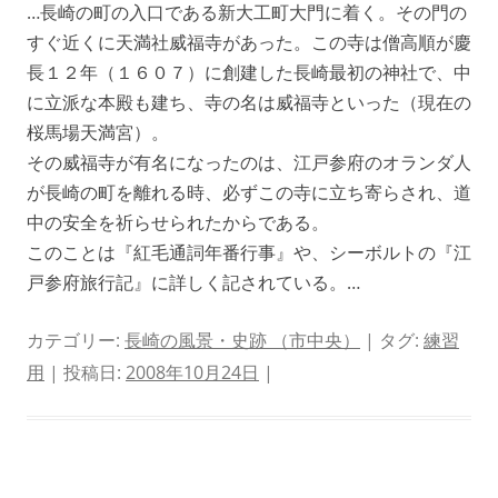
…長崎の町の入口である新大工町大門に着く。その門の
すぐ近くに天満社威福寺があった。この寺は僧高順が慶
長１２年（１６０７）に創建した長崎最初の神社で、中
に立派な本殿も建ち、寺の名は威福寺といった（現在の
桜馬場天満宮）。
その威福寺が有名になったのは、江戸参府のオランダ人
が長崎の町を離れる時、必ずこの寺に立ち寄らされ、道
中の安全を祈らせられたからである。
このことは『紅毛通詞年番行事』や、シーボルトの『江
戸参府旅行記』に詳しく記されている。…
カテゴリー:
長崎の風景・史跡 （市中央）
| タグ:
練習
用
| 投稿日:
2008年10月24日
|