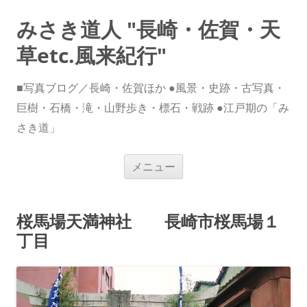
みさき道人 "長崎・佐賀・天
草etc.風来紀行"
■写真ブログ／長崎・佐賀ほか ●風景・史跡・古写真・
巨樹・石橋・滝・山野歩き・標石・戦跡 ●江戸期の「み
さき道」
コ
メニュー
ン
テ
ン
ツ
へ
桜馬場天満神社 長崎市桜馬場１
ス
キ
丁目
ッ
プ