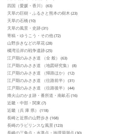
四国（愛媛・香川）
(63)
天草の巨樹・ふるさと熊本の樹木
(23)
天草の石橋
(10)
天草の風景・史跡
(31)
寄稿・ゆうこう・その他
(72)
山野歩きなどの草花
(28)
橘湾沿岸の戦争遺跡
(25)
江戸期のみさき道 （全 般）
(63)
江戸期のみさき道 （地図研究集）
(8)
江戸期のみさき道 （帰路ほか）
(12)
江戸期のみさき道 （往路前半）
(31)
江戸期のみさき道 （往路後半）
(44)
烽火山のかま跡・番所道・南畝石
(16)
近畿・中部・関東
(7)
近畿（兵 庫 県）
(118)
長崎と近県の山野歩き
(168)
長崎のラビリンスな風景
(123)
長崎の三角点・水準点・地理局測点
(30)