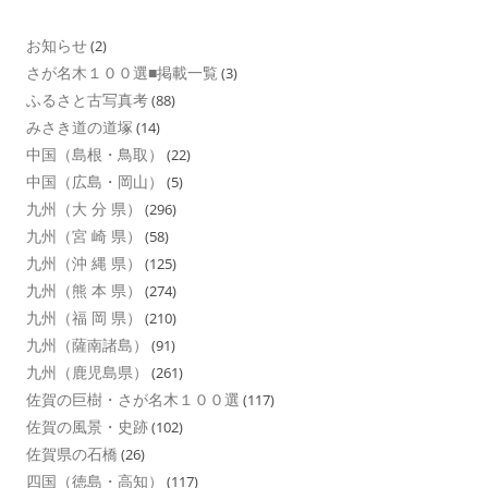
お知らせ
(2)
さが名木１００選■掲載一覧
(3)
ふるさと古写真考
(88)
みさき道の道塚
(14)
中国（島根・鳥取）
(22)
中国（広島・岡山）
(5)
九州（大 分 県）
(296)
九州（宮 崎 県）
(58)
九州（沖 縄 県）
(125)
九州（熊 本 県）
(274)
九州（福 岡 県）
(210)
九州（薩南諸島）
(91)
九州（鹿児島県）
(261)
佐賀の巨樹・さが名木１００選
(117)
佐賀の風景・史跡
(102)
佐賀県の石橋
(26)
四国（徳島・高知）
(117)