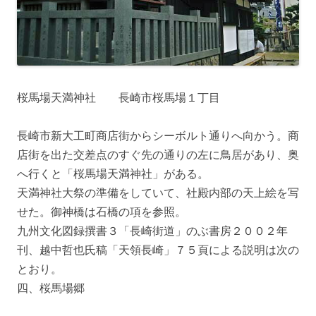
桜馬場天満神社 長崎市桜馬場１丁目
長崎市新大工町商店街からシーボルト通りへ向かう。商
店街を出た交差点のすぐ先の通りの左に鳥居があり、奥
へ行くと「桜馬場天満神社」がある。
天満神社大祭の準備をしていて、社殿内部の天上絵を写
せた。御神橋は石橋の項を参照。
九州文化図録撰書３「長崎街道」のぶ書房２００２年
刊、越中哲也氏稿「天領長崎」７５頁による説明は次の
とおり。
四、桜馬場郷