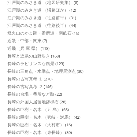
江戸期のみさき道 （地図研究集）
(8)
江戸期のみさき道 （帰路ほか）
(12)
江戸期のみさき道 （往路前半）
(31)
江戸期のみさき道 （往路後半）
(44)
烽火山のかま跡・番所道・南畝石
(16)
近畿・中部・関東
(7)
近畿（兵 庫 県）
(118)
長崎と近県の山野歩き
(168)
長崎のラビリンスな風景
(123)
長崎の三角点・水準点・地理局測点
(30)
長崎の古写真考 １
(270)
長崎の古写真考 ２
(146)
長崎の台場・番所など跡
(22)
長崎の外国人居留地跡標石
(28)
長崎の巨樹・名木 （五 島）
(68)
長崎の巨樹・名木 （壱岐・対馬）
(42)
長崎の巨樹・名木 （大村市）
(16)
長崎の巨樹・名木 （東長崎）
(30)