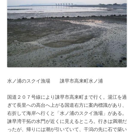
水ノ浦のスクイ漁場 諌早市高来町水ノ浦
国道２０７号線により諌早市高来町まで行く。湯江を過
ぎて長里への高台へ上がる国道右方に案内標識があり、
右折して海岸へ行くと「水ノ浦のスクイ漁場」がある。
諫早湾干拓の水門が近くに見えるところ。行きは満潮だ
ったが、帰りには潮が引いていて、干潟の先に石で築い