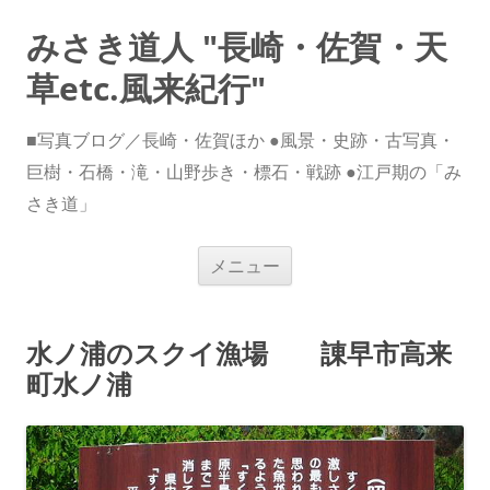
みさき道人 "長崎・佐賀・天
草etc.風来紀行"
■写真ブログ／長崎・佐賀ほか ●風景・史跡・古写真・
巨樹・石橋・滝・山野歩き・標石・戦跡 ●江戸期の「み
さき道」
コ
メニュー
ン
テ
ン
ツ
へ
水ノ浦のスクイ漁場 諌早市高来
ス
キ
町水ノ浦
ッ
プ