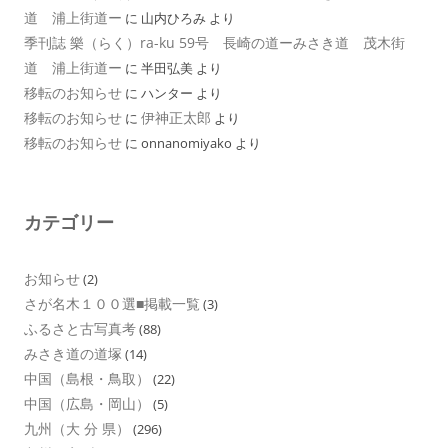
道 浦上街道ー
に
山内ひろみ
より
季刊誌 樂（らく）ra-ku 59号 長崎の道ーみさき道 茂木街
道 浦上街道ー
に
半田弘美
より
移転のお知らせ
に
ハンター
より
移転のお知らせ
伊神正太郎
に
より
移転のお知らせ
に
onnanomiyako
より
カテゴリー
お知らせ
(2)
さが名木１００選■掲載一覧
(3)
ふるさと古写真考
(88)
みさき道の道塚
(14)
中国（島根・鳥取）
(22)
中国（広島・岡山）
(5)
九州（大 分 県）
(296)