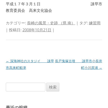
平成１７年３月１日 諌早市
教育委員会 高来文化協会
カテゴリー:
長崎の風景・史跡 （県 南）
| タグ:
練習用
| 投稿日:
2008年10月21日
|
投
←
深海神社のスタジイ 諌早
長戸鬼塚古墳 諌早市小長井
稿
市高来町船津
町小川原浦
→
ナ
ビ
検
ゲ
索:
ー
シ
最近の投稿