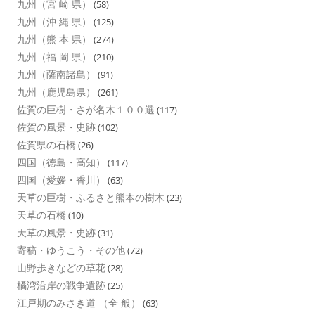
九州（宮 崎 県）
(58)
九州（沖 縄 県）
(125)
九州（熊 本 県）
(274)
九州（福 岡 県）
(210)
九州（薩南諸島）
(91)
九州（鹿児島県）
(261)
佐賀の巨樹・さが名木１００選
(117)
佐賀の風景・史跡
(102)
佐賀県の石橋
(26)
四国（徳島・高知）
(117)
四国（愛媛・香川）
(63)
天草の巨樹・ふるさと熊本の樹木
(23)
天草の石橋
(10)
天草の風景・史跡
(31)
寄稿・ゆうこう・その他
(72)
山野歩きなどの草花
(28)
橘湾沿岸の戦争遺跡
(25)
江戸期のみさき道 （全 般）
(63)