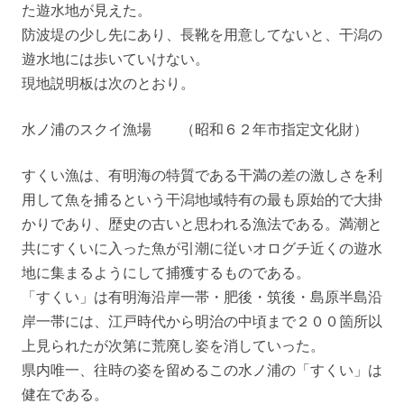
た遊水地が見えた。
防波堤の少し先にあり、長靴を用意してないと、干潟の
遊水地には歩いていけない。
現地説明板は次のとおり。
水ノ浦のスクイ漁場 （昭和６２年市指定文化財）
すくい漁は、有明海の特質である干満の差の激しさを利
用して魚を捕るという干潟地域特有の最も原始的で大掛
かりであり、歴史の古いと思われる漁法である。満潮と
共にすくいに入った魚が引潮に従いオログチ近くの遊水
地に集まるようにして捕獲するものである。
「すくい」は有明海沿岸一帯・肥後・筑後・島原半島沿
岸一帯には、江戸時代から明治の中頃まで２００箇所以
上見られたが次第に荒廃し姿を消していった。
県内唯一、往時の姿を留めるこの水ノ浦の「すくい」は
健在である。