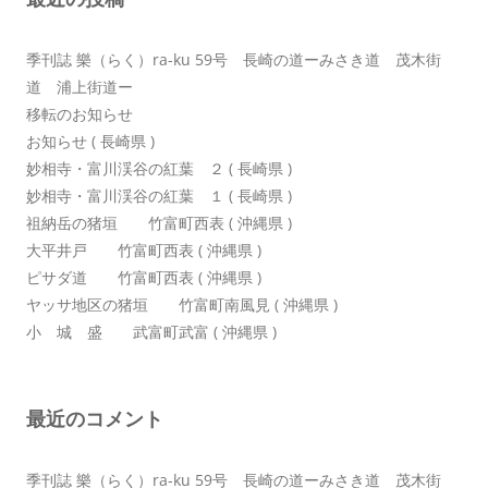
ョ
ン
季刊誌 樂（らく）ra-ku 59号 長崎の道ーみさき道 茂木街
道 浦上街道ー
移転のお知らせ
お知らせ ( 長崎県 )
妙相寺・富川渓谷の紅葉 ２ ( 長崎県 )
妙相寺・富川渓谷の紅葉 １ ( 長崎県 )
祖納岳の猪垣 竹富町西表 ( 沖縄県 )
大平井戸 竹富町西表 ( 沖縄県 )
ピサダ道 竹富町西表 ( 沖縄県 )
ヤッサ地区の猪垣 竹富町南風見 ( 沖縄県 )
小 城 盛 武富町武富 ( 沖縄県 )
最近のコメント
季刊誌 樂（らく）ra-ku 59号 長崎の道ーみさき道 茂木街