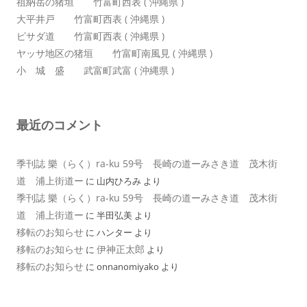
祖納岳の猪垣 竹富町西表 ( 沖縄県 )
大平井戸 竹富町西表 ( 沖縄県 )
ピサダ道 竹富町西表 ( 沖縄県 )
ヤッサ地区の猪垣 竹富町南風見 ( 沖縄県 )
小 城 盛 武富町武富 ( 沖縄県 )
最近のコメント
季刊誌 樂（らく）ra-ku 59号 長崎の道ーみさき道 茂木街
道 浦上街道ー
に
山内ひろみ
より
季刊誌 樂（らく）ra-ku 59号 長崎の道ーみさき道 茂木街
道 浦上街道ー
に
半田弘美
より
移転のお知らせ
に
ハンター
より
移転のお知らせ
伊神正太郎
に
より
移転のお知らせ
に
onnanomiyako
より