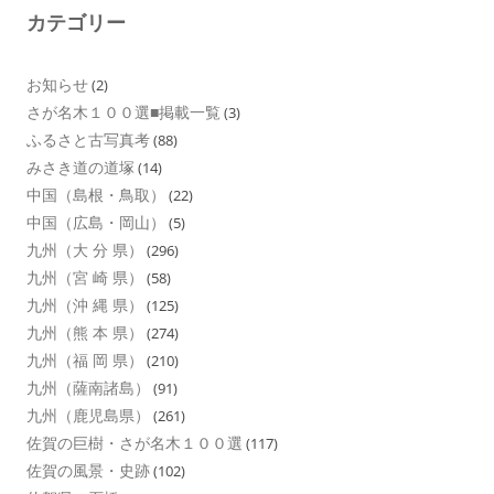
カテゴリー
お知らせ
(2)
さが名木１００選■掲載一覧
(3)
ふるさと古写真考
(88)
みさき道の道塚
(14)
中国（島根・鳥取）
(22)
中国（広島・岡山）
(5)
九州（大 分 県）
(296)
九州（宮 崎 県）
(58)
九州（沖 縄 県）
(125)
九州（熊 本 県）
(274)
九州（福 岡 県）
(210)
九州（薩南諸島）
(91)
九州（鹿児島県）
(261)
佐賀の巨樹・さが名木１００選
(117)
佐賀の風景・史跡
(102)