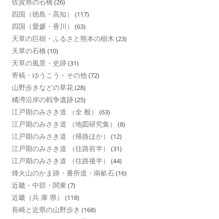
佐賀県の石橋
(26)
四国（徳島・高知）
(117)
四国（愛媛・香川）
(63)
天草の巨樹・ふるさと熊本の樹木
(23)
天草の石橋
(10)
天草の風景・史跡
(31)
寄稿・ゆうこう・その他
(72)
山野歩きなどの草花
(28)
橘湾沿岸の戦争遺跡
(25)
江戸期のみさき道 （全 般）
(63)
江戸期のみさき道 （地図研究集）
(8)
江戸期のみさき道 （帰路ほか）
(12)
江戸期のみさき道 （往路前半）
(31)
江戸期のみさき道 （往路後半）
(44)
烽火山のかま跡・番所道・南畝石
(16)
近畿・中部・関東
(7)
近畿（兵 庫 県）
(118)
長崎と近県の山野歩き
(168)