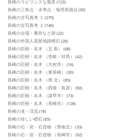
長崎のラビリンスな風景
(123)
長崎の三角点・水準点・地理局測点
(30)
長崎の古写真考 １
(270)
長崎の古写真考 ２
(146)
長崎の台場・番所など跡
(22)
長崎の外国人居留地跡標石
(28)
長崎の巨樹・名木 （五 島）
(68)
長崎の巨樹・名木 （壱岐・対馬）
(42)
長崎の巨樹・名木 （大村市）
(16)
長崎の巨樹・名木 （東長崎）
(30)
長崎の巨樹・名木 （県 北）
(85)
長崎の巨樹・名木 （西彼・島原）
(60)
長崎の巨樹・名木 （諌早市）
(73)
長崎の巨樹・名木 （長崎市）
(128)
長崎の滝・渓流
(18)
長崎の珍しい標石
(65)
長崎の石・岩・石造物 （県南北）
(33)
長崎の石・岩・石造物 （長崎市）
(92)