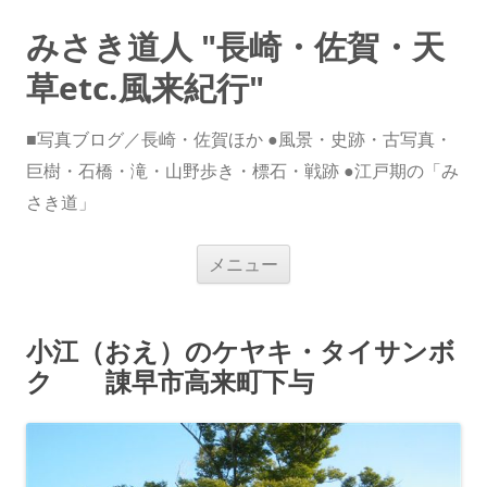
みさき道人 "長崎・佐賀・天
草etc.風来紀行"
■写真ブログ／長崎・佐賀ほか ●風景・史跡・古写真・
巨樹・石橋・滝・山野歩き・標石・戦跡 ●江戸期の「み
さき道」
コ
メニュー
ン
テ
ン
ツ
へ
小江（おえ）のケヤキ・タイサンボ
ス
キ
ク 諌早市高来町下与
ッ
プ