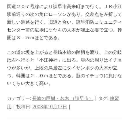
国道２０７号線により諌早市高来町まで行く。ＪＲ小江
駅前通りの次の角にローソンがあり、交差点を左折して
新しい道路を行く。旧道と合い、諫早消防コミュニティ
センター前の広場にケヤキの大木が端正な姿で立つ。幹
囲は３．５ｍほどである。
この道の坂を上がると長崎本線の踏切を渡り、上の分岐
は左へ行くと「小江神社」に出る。境内の周りはイチョ
ウが多いが、上段の鳥居左にタイサンボクの大木が立
つ。幹囲は２．０ｍほどである。脇のイチョウに負けな
いくらい大きく高い。
カテゴリー:
長崎の巨樹・名木 （諌早市）
| タグ:
練習
用
| 投稿日:
2008年10月17日
|