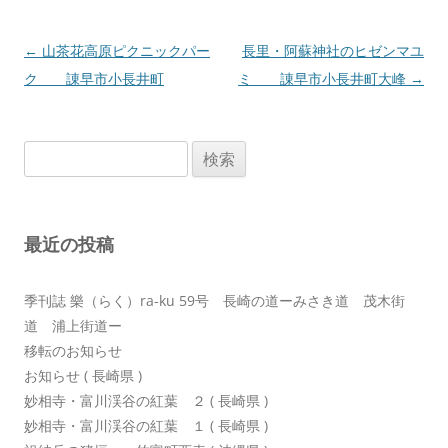
投
←
山茶花高原ピクニックパー
長里・阿蘇神社のヒゼンマユ
稿
ク 諌早市小長井町
ミ 諌早市小長井町大峰
→
ナ
ビ
検
ゲ
索:
ー
シ
最近の投稿
ョ
ン
季刊誌 樂（らく）ra-ku 59号 長崎の道ーみさき道 茂木街
道 浦上街道ー
移転のお知らせ
お知らせ ( 長崎県 )
妙相寺・富川渓谷の紅葉 ２ ( 長崎県 )
妙相寺・富川渓谷の紅葉 １ ( 長崎県 )