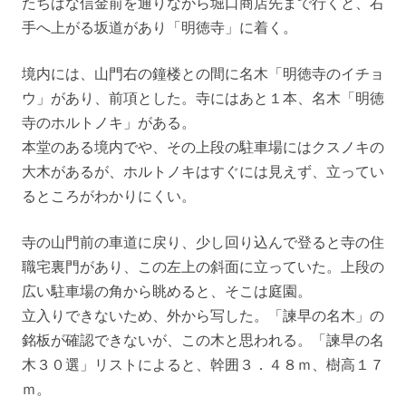
たちばな信金前を通りながら堀口商店先まで行くと、右
手へ上がる坂道があり「明徳寺」に着く。
境内には、山門右の鐘楼との間に名木「明徳寺のイチョ
ウ」があり、前項とした。寺にはあと１本、名木「明徳
寺のホルトノキ」がある。
本堂のある境内でや、その上段の駐車場にはクスノキの
大木があるが、ホルトノキはすぐには見えず、立ってい
るところがわかりにくい。
寺の山門前の車道に戻り、少し回り込んで登ると寺の住
職宅裏門があり、この左上の斜面に立っていた。上段の
広い駐車場の角から眺めると、そこは庭園。
立入りできないため、外から写した。「諫早の名木」の
銘板が確認できないが、この木と思われる。「諫早の名
木３０選」リストによると、幹囲３．４８ｍ、樹高１７
ｍ。