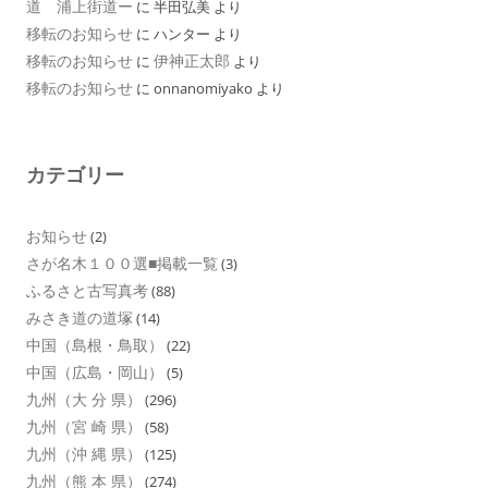
道 浦上街道ー
に
半田弘美
より
移転のお知らせ
に
ハンター
より
移転のお知らせ
伊神正太郎
に
より
移転のお知らせ
に
onnanomiyako
より
カテゴリー
お知らせ
(2)
さが名木１００選■掲載一覧
(3)
ふるさと古写真考
(88)
みさき道の道塚
(14)
中国（島根・鳥取）
(22)
中国（広島・岡山）
(5)
九州（大 分 県）
(296)
九州（宮 崎 県）
(58)
九州（沖 縄 県）
(125)
九州（熊 本 県）
(274)