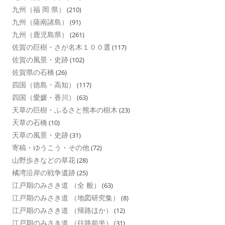
九州（福 岡 県）
(210)
九州（薩南諸島）
(91)
九州（鹿児島県）
(261)
佐賀の巨樹・さが名木１００選
(117)
佐賀の風景・史跡
(102)
佐賀県の石橋
(26)
四国（徳島・高知）
(117)
四国（愛媛・香川）
(63)
天草の巨樹・ふるさと熊本の樹木
(23)
天草の石橋
(10)
天草の風景・史跡
(31)
寄稿・ゆうこう・その他
(72)
山野歩きなどの草花
(28)
橘湾沿岸の戦争遺跡
(25)
江戸期のみさき道 （全 般）
(63)
江戸期のみさき道 （地図研究集）
(8)
江戸期のみさき道 （帰路ほか）
(12)
江戸期のみさき道 （往路前半）
(31)