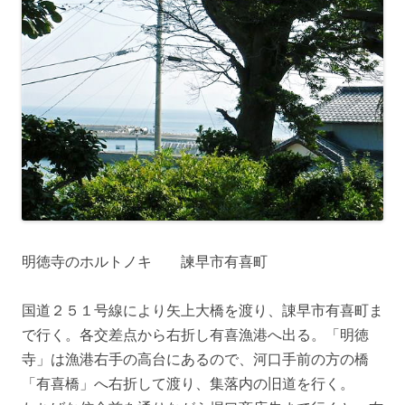
明徳寺のホルトノキ 諫早市有喜町
国道２５１号線により矢上大橋を渡り、諌早市有喜町ま
で行く。各交差点から右折し有喜漁港へ出る。「明徳
寺」は漁港右手の高台にあるので、河口手前の方の橋
「有喜橋」へ右折して渡り、集落内の旧道を行く。