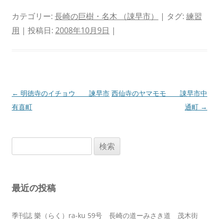
カテゴリー:
長崎の巨樹・名木 （諌早市）
| タグ:
練習
用
| 投稿日:
2008年10月9日
|
投
←
明徳寺のイチョウ 諫早市
西仙寺のヤマモモ 諌早市中
稿
有喜町
通町
→
ナ
ビ
検
ゲ
索:
ー
シ
最近の投稿
ョ
ン
季刊誌 樂（らく）ra-ku 59号 長崎の道ーみさき道 茂木街