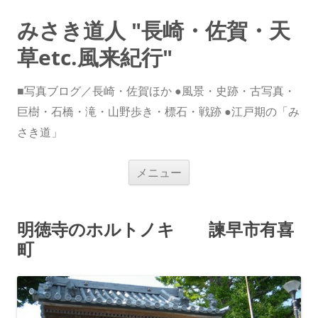
みさき道人 "長崎・佐賀・天
草etc.風来紀行"
■写真ブログ／長崎・佐賀ほか ●風景・史跡・古写真・
巨樹・石橋・滝・山野歩き・標石・戦跡 ●江戸期の「み
さき道」
コ
メニュー
ン
テ
ン
ツ
へ
明徳寺のホルトノキ 諫早市有喜
ス
キ
町
ッ
プ