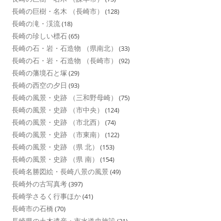
長崎の巨樹・名木 （長崎市）
(128)
長崎の滝・渓流
(18)
長崎の珍しい標石
(65)
長崎の石・岩・石造物 （県南北）
(33)
長崎の石・岩・石造物 （長崎市）
(92)
長崎の藩境石と塚
(29)
長崎の西空の夕日
(93)
長崎の風景・史跡 （三和野母崎）
(75)
長崎の風景・史跡 （市中央）
(124)
長崎の風景・史跡 （市北西）
(74)
長崎の風景・史跡 （市東南）
(122)
長崎の風景・史跡 （県 北）
(153)
長崎の風景・史跡 （県 南）
(154)
長崎名勝図絵・長崎八景の風景
(49)
長崎外の古写真考
(397)
長崎学さるく行事ほか
(41)
長崎市の石橋
(70)
長崎県の土木遺産・市水道史施設
(31)