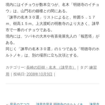
境内にはイチョウが数本立つが、名木「明徳寺のイチョ
ウ」は、山門右の鐘楼との間にある。
「諫早の名木３０選」リストによると、幹囲５．１７
ｍ、樹高１５ｍ。上大渡町の明教寺のより大きく、諌早
市で一番のイチョウである。
境内には、ツバキの大木や有喜発展先人の「報恩塔」が
ある。
同じく「諫早の名木３０選」の１つである「明徳寺のホ
ルトノキ」は、別の場所に立ち次項とする。
カテゴリー:
長崎の巨樹・名木 （諌早市）
| タグ:
練習
用
| 投稿日:
2008年10月9日
|
投
←
早見のアコウ 諌早市早見
明徳寺のホルトノキ 諫早市