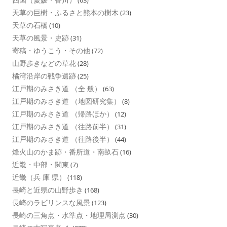
(63)
天草の巨樹・ふるさと熊本の樹木
(23)
天草の石橋
(10)
天草の風景・史跡
(31)
寄稿・ゆうこう・その他
(72)
山野歩きなどの草花
(28)
橘湾沿岸の戦争遺跡
(25)
江戸期のみさき道 （全 般）
(63)
江戸期のみさき道 （地図研究集）
(8)
江戸期のみさき道 （帰路ほか）
(12)
江戸期のみさき道 （往路前半）
(31)
江戸期のみさき道 （往路後半）
(44)
烽火山のかま跡・番所道・南畝石
(16)
近畿・中部・関東
(7)
近畿（兵 庫 県）
(118)
長崎と近県の山野歩き
(168)
長崎のラビリンスな風景
(123)
長崎の三角点・水準点・地理局測点
(30)