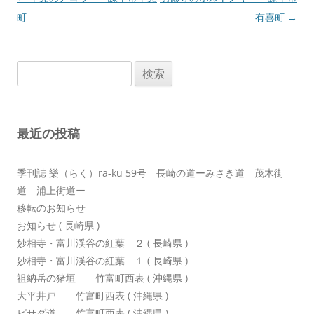
稿
町
有喜町
→
ナ
ビ
検
ゲ
索:
ー
シ
最近の投稿
ョ
ン
季刊誌 樂（らく）ra-ku 59号 長崎の道ーみさき道 茂木街
道 浦上街道ー
移転のお知らせ
お知らせ ( 長崎県 )
妙相寺・富川渓谷の紅葉 ２ ( 長崎県 )
妙相寺・富川渓谷の紅葉 １ ( 長崎県 )
祖納岳の猪垣 竹富町西表 ( 沖縄県 )
大平井戸 竹富町西表 ( 沖縄県 )
ピサダ道 竹富町西表 ( 沖縄県 )