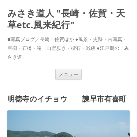
みさき道人 "長崎・佐賀・天
草etc.風来紀行"
■写真ブログ／長崎・佐賀ほか ●風景・史跡・古写真・
巨樹・石橋・滝・山野歩き・標石・戦跡 ●江戸期の「み
さき道」
コ
メニュー
ン
テ
ン
ツ
へ
明徳寺のイチョウ 諫早市有喜町
ス
キ
ッ
プ