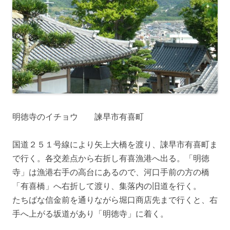
明徳寺のイチョウ 諫早市有喜町
国道２５１号線により矢上大橋を渡り、諌早市有喜町ま
で行く。各交差点から右折し有喜漁港へ出る。「明徳
寺」は漁港右手の高台にあるので、河口手前の方の橋
「有喜橋」へ右折して渡り、集落内の旧道を行く。
たちばな信金前を通りながら堀口商店先まで行くと、右
手へ上がる坂道があり「明徳寺」に着く。