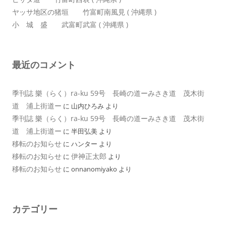
ヤッサ地区の猪垣 竹富町南風見 ( 沖縄県 )
小 城 盛 武富町武富 ( 沖縄県 )
最近のコメント
季刊誌 樂（らく）ra-ku 59号 長崎の道ーみさき道 茂木街
道 浦上街道ー
に
山内ひろみ
より
季刊誌 樂（らく）ra-ku 59号 長崎の道ーみさき道 茂木街
道 浦上街道ー
に
半田弘美
より
移転のお知らせ
に
ハンター
より
移転のお知らせ
伊神正太郎
に
より
移転のお知らせ
に
onnanomiyako
より
カテゴリー