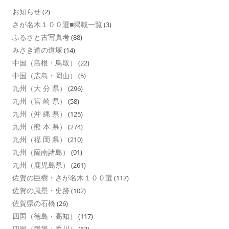
お知らせ
(2)
さが名木１００選■掲載一覧
(3)
ふるさと古写真考
(88)
みさき道の道塚
(14)
中国（島根・鳥取）
(22)
中国（広島・岡山）
(5)
九州（大 分 県）
(296)
九州（宮 崎 県）
(58)
九州（沖 縄 県）
(125)
九州（熊 本 県）
(274)
九州（福 岡 県）
(210)
九州（薩南諸島）
(91)
九州（鹿児島県）
(261)
佐賀の巨樹・さが名木１００選
(117)
佐賀の風景・史跡
(102)
佐賀県の石橋
(26)
四国（徳島・高知）
(117)
四国（愛媛・香川）