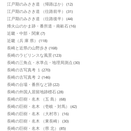
江戸期のみさき道 （帰路ほか）
(12)
江戸期のみさき道 （往路前半）
(31)
江戸期のみさき道 （往路後半）
(44)
烽火山のかま跡・番所道・南畝石
(16)
近畿・中部・関東
(7)
近畿（兵 庫 県）
(118)
長崎と近県の山野歩き
(168)
長崎のラビリンスな風景
(123)
長崎の三角点・水準点・地理局測点
(30)
長崎の古写真考 １
(270)
長崎の古写真考 ２
(146)
長崎の台場・番所など跡
(22)
長崎の外国人居留地跡標石
(28)
長崎の巨樹・名木 （五 島）
(68)
長崎の巨樹・名木 （壱岐・対馬）
(42)
長崎の巨樹・名木 （大村市）
(16)
長崎の巨樹・名木 （東長崎）
(30)
長崎の巨樹・名木 （県 北）
(85)