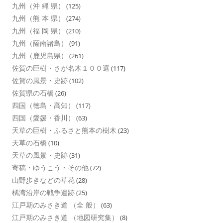
九州（沖 縄 県）
(125)
九州（熊 本 県）
(274)
九州（福 岡 県）
(210)
九州（薩南諸島）
(91)
九州（鹿児島県）
(261)
佐賀の巨樹・さが名木１００選
(117)
佐賀の風景・史跡
(102)
佐賀県の石橋
(26)
四国（徳島・高知）
(117)
四国（愛媛・香川）
(63)
天草の巨樹・ふるさと熊本の樹木
(23)
天草の石橋
(10)
天草の風景・史跡
(31)
寄稿・ゆうこう・その他
(72)
山野歩きなどの草花
(28)
橘湾沿岸の戦争遺跡
(25)
江戸期のみさき道 （全 般）
(63)
江戸期のみさき道 （地図研究集）
(8)