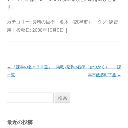
す。
カテゴリー:
長崎の巨樹・名木 （諌早市）
| タグ:
練習
用
| 投稿日:
2008年10月9日
|
投
←
「諫早の名木３０選」 掲載
横津の石槨（せつかく） 諌
稿
一覧
早市飯盛町下釜
→
ナ
ビ
検
ゲ
索:
ー
シ
最近の投稿
ョ