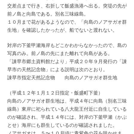
交差点まで行き、右折して飯盛漁港へ出る。突堤の先が
前ノ島と向島である。別名三味線島。
１０月まで花があるようなので、「向島のノアサガオ群
生地」を確認したかったが、船でないと渡れない。
対岸の下釜甲瀬海岸もどこかわからなかったので、島の
写真のみ。前ノ島の先にまた離れて向島がある。
「諌早市郷土資料館だより」平成２０年９月発行の「諌
早市の天然記念物」による説明は次のとおり。
諌早市指定天然記念物 向島のノアサガオ群生地
（平成１２年１月１２日指定・飯盛町下釜）
向島のノアサガオ群生地は、平成４年に向島（別名三味
線島）東岸に祀られている八大龍王付近に自生している
のが確認され、平成１４年には、対岸の下釜甲瀬（かぶ
とせ）海岸にも群生しているのが確認されました。
ノアサガオは、５〜１０月頃に青紫色の花を咲かせま