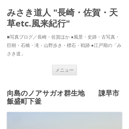
みさき道人 "長崎・佐賀・天
草etc.風来紀行"
■写真ブログ／長崎・佐賀ほか ●風景・史跡・古写真・
巨樹・石橋・滝・山野歩き・標石・戦跡 ●江戸期の「み
さき道」
コ
メニュー
ン
テ
ン
ツ
へ
向島のノアサガオ群生地 諌早市
ス
キ
飯盛町下釜
ッ
プ