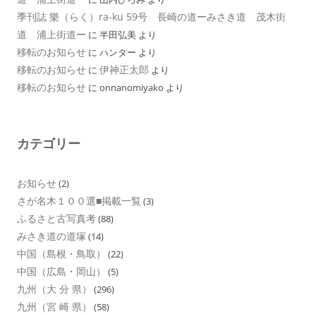
季刊誌 樂（らく）ra-ku 59号 長崎の道ーみさき道 茂木街
道 浦上街道ー
に
半田弘美
より
移転のお知らせ
に
ハンター
より
移転のお知らせ
伊神正太郎
に
より
移転のお知らせ
に
onnanomiyako
より
カテゴリー
お知らせ
(2)
さが名木１００選■掲載一覧
(3)
ふるさと古写真考
(88)
みさき道の道塚
(14)
中国（島根・鳥取）
(22)
中国（広島・岡山）
(5)
九州（大 分 県）
(296)
九州（宮 崎 県）
(58)