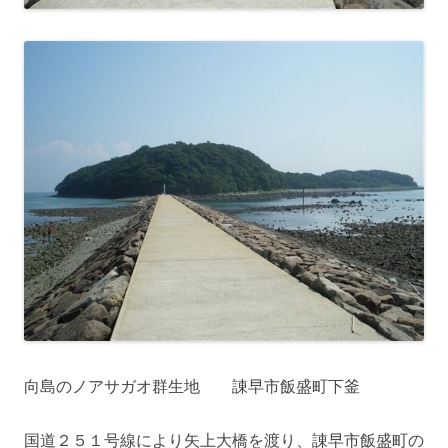
向島のノアサガオ群生地 諌早市飯盛町下釜
国道２５１号線により矢上大橋を渡り、諌早市飯盛町の