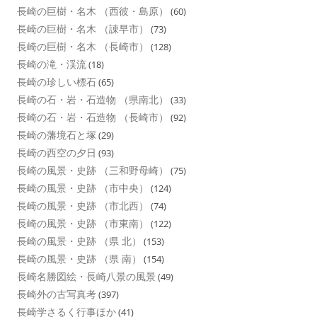
長崎の巨樹・名木 （西彼・島原）
(60)
長崎の巨樹・名木 （諌早市）
(73)
長崎の巨樹・名木 （長崎市）
(128)
長崎の滝・渓流
(18)
長崎の珍しい標石
(65)
長崎の石・岩・石造物 （県南北）
(33)
長崎の石・岩・石造物 （長崎市）
(92)
長崎の藩境石と塚
(29)
長崎の西空の夕日
(93)
長崎の風景・史跡 （三和野母崎）
(75)
長崎の風景・史跡 （市中央）
(124)
長崎の風景・史跡 （市北西）
(74)
長崎の風景・史跡 （市東南）
(122)
長崎の風景・史跡 （県 北）
(153)
長崎の風景・史跡 （県 南）
(154)
長崎名勝図絵・長崎八景の風景
(49)
長崎外の古写真考
(397)
長崎学さるく行事ほか
(41)