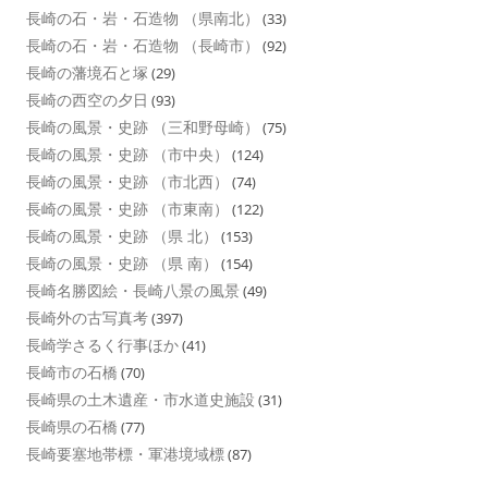
長崎の石・岩・石造物 （県南北）
(33)
長崎の石・岩・石造物 （長崎市）
(92)
長崎の藩境石と塚
(29)
長崎の西空の夕日
(93)
長崎の風景・史跡 （三和野母崎）
(75)
長崎の風景・史跡 （市中央）
(124)
長崎の風景・史跡 （市北西）
(74)
長崎の風景・史跡 （市東南）
(122)
長崎の風景・史跡 （県 北）
(153)
長崎の風景・史跡 （県 南）
(154)
長崎名勝図絵・長崎八景の風景
(49)
長崎外の古写真考
(397)
長崎学さるく行事ほか
(41)
長崎市の石橋
(70)
長崎県の土木遺産・市水道史施設
(31)
長崎県の石橋
(77)
長崎要塞地帯標・軍港境域標
(87)