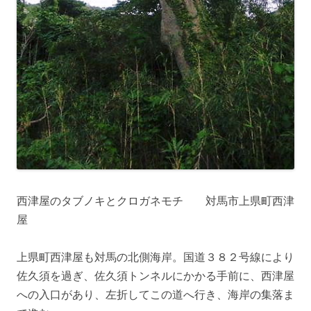
西津屋のタブノキとクロガネモチ 対馬市上県町西津
屋
上県町西津屋も対馬の北側海岸。国道３８２号線により
佐久須を過ぎ、佐久須トンネルにかかる手前に、西津屋
への入口があり、左折してこの道へ行き、海岸の集落ま