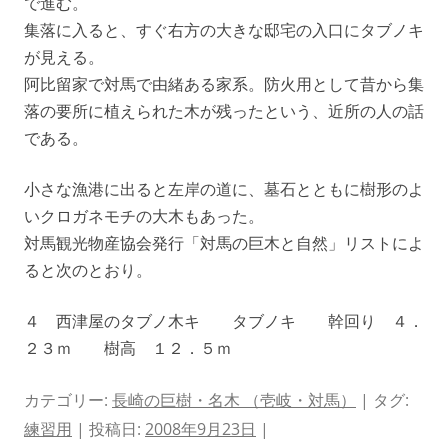
で進む。
集落に入ると、すぐ右方の大きな邸宅の入口にタブノキ
が見える。
阿比留家で対馬で由緒ある家系。防火用として昔から集
落の要所に植えられた木が残ったという、近所の人の話
である。
小さな漁港に出ると左岸の道に、墓石とともに樹形のよ
いクロガネモチの大木もあった。
対馬観光物産協会発行「対馬の巨木と自然」リストによ
ると次のとおり。
４ 西津屋のタブノ木キ タブノキ 幹回り ４．
２３ｍ 樹高 １２．５ｍ
カテゴリー:
長崎の巨樹・名木 （壱岐・対馬）
| タグ:
練習用
| 投稿日:
2008年9月23日
|