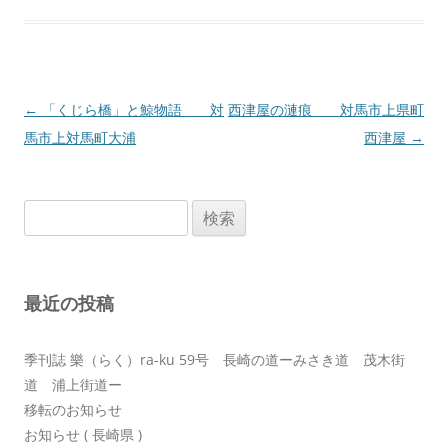
投
←
「くじら橋」と鯨物語 対
西津屋の漣痕 対馬市上県町
稿
馬市上対馬町大浦
西津屋
→
ナ
ビ
検
ゲ
索:
ー
シ
最近の投稿
ョ
ン
季刊誌 樂（らく）ra-ku 59号 長崎の道ーみさき道 茂木街
道 浦上街道ー
移転のお知らせ
お知らせ ( 長崎県 )