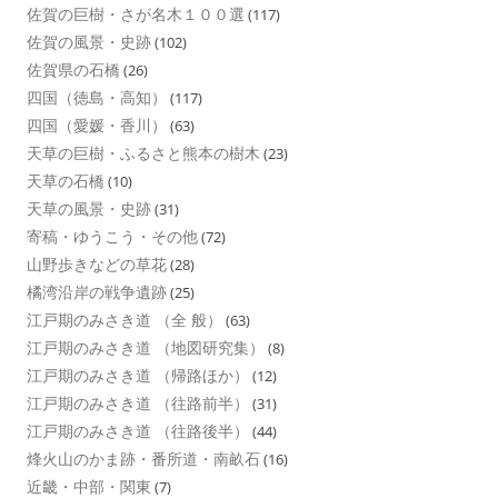
佐賀の巨樹・さが名木１００選
(117)
佐賀の風景・史跡
(102)
佐賀県の石橋
(26)
四国（徳島・高知）
(117)
四国（愛媛・香川）
(63)
天草の巨樹・ふるさと熊本の樹木
(23)
天草の石橋
(10)
天草の風景・史跡
(31)
寄稿・ゆうこう・その他
(72)
山野歩きなどの草花
(28)
橘湾沿岸の戦争遺跡
(25)
江戸期のみさき道 （全 般）
(63)
江戸期のみさき道 （地図研究集）
(8)
江戸期のみさき道 （帰路ほか）
(12)
江戸期のみさき道 （往路前半）
(31)
江戸期のみさき道 （往路後半）
(44)
烽火山のかま跡・番所道・南畝石
(16)
近畿・中部・関東
(7)