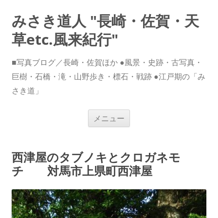
みさき道人 "長崎・佐賀・天
草etc.風来紀行"
■写真ブログ／長崎・佐賀ほか ●風景・史跡・古写真・
巨樹・石橋・滝・山野歩き・標石・戦跡 ●江戸期の「み
さき道」
コ
メニュー
ン
テ
ン
ツ
へ
西津屋のタブノキとクロガネモ
ス
キ
チ 対馬市上県町西津屋
ッ
プ