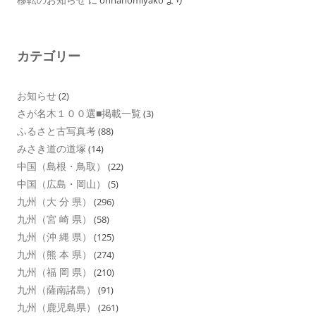
カテゴリー
お知らせ
(2)
さが名木１００選■掲載一覧
(3)
ふるさと古写真考
(88)
みさき道の道塚
(14)
中国（島根・鳥取）
(22)
中国（広島・岡山）
(5)
九州（大 分 県）
(296)
九州（宮 崎 県）
(58)
九州（沖 縄 県）
(125)
九州（熊 本 県）
(274)
九州（福 岡 県）
(210)
九州（薩南諸島）
(91)
九州（鹿児島県）
(261)