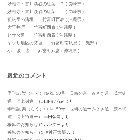
妙相寺・富川渓谷の紅葉 ２ ( 長崎県 )
妙相寺・富川渓谷の紅葉 １ ( 長崎県 )
祖納岳の猪垣 竹富町西表 ( 沖縄県 )
大平井戸 竹富町西表 ( 沖縄県 )
ピサダ道 竹富町西表 ( 沖縄県 )
ヤッサ地区の猪垣 竹富町南風見 ( 沖縄県 )
小 城 盛 武富町武富 ( 沖縄県 )
最近のコメント
季刊誌 樂（らく）ra-ku 59号 長崎の道ーみさき道 茂木街
道 浦上街道ー
に
山内ひろみ
より
季刊誌 樂（らく）ra-ku 59号 長崎の道ーみさき道 茂木街
道 浦上街道ー
に
半田弘美
より
移転のお知らせ
に
ハンター
より
移転のお知らせ
伊神正太郎
に
より
移転のお知らせ
に
onnanomiyako
より