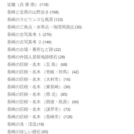
近畿（兵 庫 県）
(118)
長崎と近県の山野歩き
(168)
長崎のラビリンスな風景
(123)
長崎の三角点・水準点・地理局測点
(30)
長崎の古写真考 １
(270)
長崎の古写真考 ２
(146)
長崎の台場・番所など跡
(22)
長崎の外国人居留地跡標石
(28)
長崎の巨樹・名木 （五 島）
(68)
長崎の巨樹・名木 （壱岐・対馬）
(42)
長崎の巨樹・名木 （大村市）
(16)
長崎の巨樹・名木 （東長崎）
(30)
長崎の巨樹・名木 （県 北）
(85)
長崎の巨樹・名木 （西彼・島原）
(60)
長崎の巨樹・名木 （諌早市）
(73)
長崎の巨樹・名木 （長崎市）
(128)
長崎の滝・渓流
(18)
長崎の珍しい標石
(65)