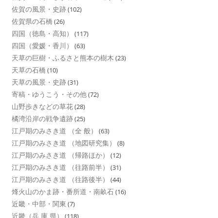
佐賀の風景・史跡
(102)
佐賀県の石橋
(26)
四国（徳島・高知）
(117)
四国（愛媛・香川）
(63)
天草の巨樹・ふるさと熊本の樹木
(23)
天草の石橋
(10)
天草の風景・史跡
(31)
寄稿・ゆうこう・その他
(72)
山野歩きなどの草花
(28)
橘湾沿岸の戦争遺跡
(25)
江戸期のみさき道 （全 般）
(63)
江戸期のみさき道 （地図研究集）
(8)
江戸期のみさき道 （帰路ほか）
(12)
江戸期のみさき道 （往路前半）
(31)
江戸期のみさき道 （往路後半）
(44)
烽火山のかま跡・番所道・南畝石
(16)
近畿・中部・関東
(7)
近畿（兵 庫 県）
(118)