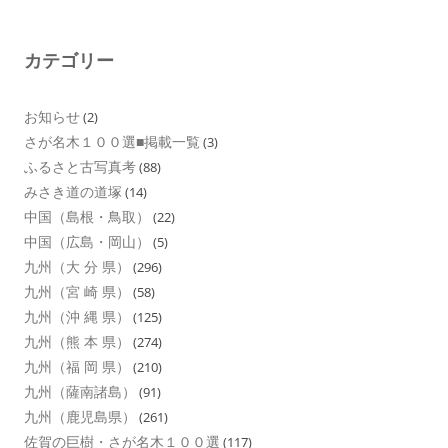
カテゴリー
お知らせ
(2)
さが名木１００選■掲載一覧
(3)
ふるさと古写真考
(88)
みさき道の道塚
(14)
中国（島根・鳥取）
(22)
中国（広島・岡山）
(5)
九州（大 分 県）
(296)
九州（宮 崎 県）
(58)
九州（沖 縄 県）
(125)
九州（熊 本 県）
(274)
九州（福 岡 県）
(210)
九州（薩南諸島）
(91)
九州（鹿児島県）
(261)
佐賀の巨樹・さが名木１００選
(117)