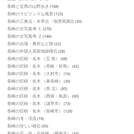
長崎と近県の山野歩き
(168)
長崎のラビリンスな風景
(123)
長崎の三角点・水準点・地理局測点
(30)
長崎の古写真考 １
(270)
長崎の古写真考 ２
(146)
長崎の台場・番所など跡
(22)
長崎の外国人居留地跡標石
(28)
長崎の巨樹・名木 （五 島）
(68)
長崎の巨樹・名木 （壱岐・対馬）
(42)
長崎の巨樹・名木 （大村市）
(16)
長崎の巨樹・名木 （東長崎）
(30)
長崎の巨樹・名木 （県 北）
(85)
長崎の巨樹・名木 （西彼・島原）
(60)
長崎の巨樹・名木 （諌早市）
(73)
長崎の巨樹・名木 （長崎市）
(128)
長崎の滝・渓流
(18)
長崎の珍しい標石
(65)
長崎の石・岩・石造物 （県南北）
(33)