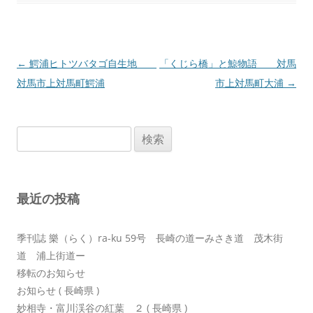
投
←
鰐浦ヒトツバタゴ自生地
「くじら橋」と鯨物語 対馬
稿
対馬市上対馬町鰐浦
市上対馬町大浦
→
ナ
ビ
検
ゲ
索:
ー
シ
最近の投稿
ョ
ン
季刊誌 樂（らく）ra-ku 59号 長崎の道ーみさき道 茂木街
道 浦上街道ー
移転のお知らせ
お知らせ ( 長崎県 )
妙相寺・富川渓谷の紅葉 ２ ( 長崎県 )