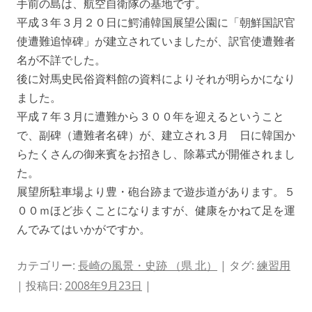
手前の島は、航空自衛隊の基地です。
平成３年３月２０日に鰐浦韓国展望公園に「朝鮮国訳官
使遭難追悼碑」が建立されていましたが、訳官使遭難者
名が不詳でした。
後に対馬史民俗資料館の資料によりそれが明らかになり
ました。
平成７年３月に遭難から３００年を迎えるということ
で、副碑（遭難者名碑）が、建立され３月 日に韓国か
らたくさんの御来賓をお招きし、除幕式が開催されまし
た。
展望所駐車場より豊・砲台跡まで遊歩道があります。５
００ｍほど歩くことになりますが、健康をかねて足を運
んでみてはいかがですか。
カテゴリー:
長崎の風景・史跡 （県 北）
| タグ:
練習用
| 投稿日:
2008年9月23日
|