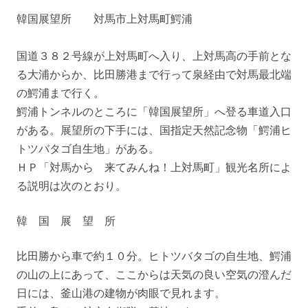
韓国展望所 対馬市上対馬町鰐浦
国道３８２号線が上対馬町へ入り、上対馬高の手前とな
る大浦からか、比田勝港まで行って泉経由で対馬最北端
の鰐浦まで行く。
鰐浦トンネルのところに「韓国展望所」へ登る車道入口
がある。展望所の下手には、国指定天然記念物「鰐浦ヒ
トツバタゴ自生地」がある。
ＨＰ「対馬から 来てみんね！上対馬町」観光名所によ
る説明は次のとおり。
韓 国 展 望 所
比田勝から車で約１０分。ヒトツバタゴの自生地、鰐浦
の山の上にあって、ここからは天気の良い空気の澄んだ
日には、釜山港の建物が肉眼で見れます。