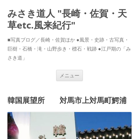
みさき道人 "長崎・佐賀・天
草etc.風来紀行"
■写真ブログ／長崎・佐賀ほか ●風景・史跡・古写真・
巨樹・石橋・滝・山野歩き・標石・戦跡 ●江戸期の「み
さき道」
コ
メニュー
ン
テ
ン
ツ
へ
韓国展望所 対馬市上対馬町鰐浦
ス
キ
ッ
プ