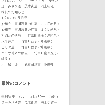
季刊誌 樂（らく）ra-ku 59号 長崎の
道ーみさき道 茂木街道 浦上街道ー
移転のお知らせ
お知らせ ( 長崎県 )
妙相寺・富川渓谷の紅葉 ２ ( 長崎県 )
妙相寺・富川渓谷の紅葉 １ ( 長崎県 )
祖納岳の猪垣 竹富町西表 ( 沖縄県 )
大平井戸 竹富町西表 ( 沖縄県 )
ピサダ道 竹富町西表 ( 沖縄県 )
ヤッサ地区の猪垣 竹富町南風見 ( 沖
縄県 )
小 城 盛 武富町武富 ( 沖縄県 )
最近のコメント
季刊誌 樂（らく）ra-ku 59号 長崎の
道ーみさき道 茂木街道 浦上街道ー