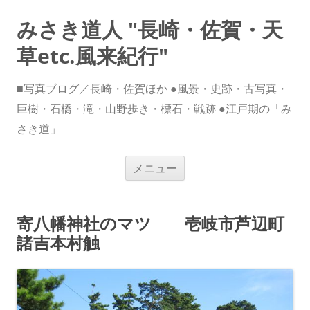
みさき道人 "長崎・佐賀・天
草etc.風来紀行"
■写真ブログ／長崎・佐賀ほか ●風景・史跡・古写真・
巨樹・石橋・滝・山野歩き・標石・戦跡 ●江戸期の「み
さき道」
コ
メニュー
ン
テ
ン
ツ
へ
寄八幡神社のマツ 壱岐市芦辺町
ス
キ
諸吉本村触
ッ
プ