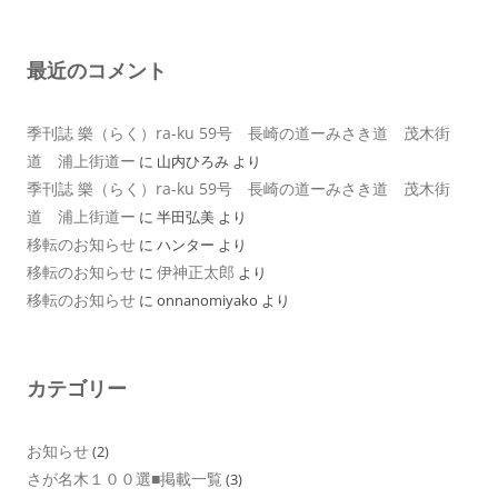
最近のコメント
季刊誌 樂（らく）ra-ku 59号 長崎の道ーみさき道 茂木街
道 浦上街道ー
に
山内ひろみ
より
季刊誌 樂（らく）ra-ku 59号 長崎の道ーみさき道 茂木街
道 浦上街道ー
に
半田弘美
より
移転のお知らせ
に
ハンター
より
移転のお知らせ
伊神正太郎
に
より
移転のお知らせ
に
onnanomiyako
より
カテゴリー
お知らせ
(2)
さが名木１００選■掲載一覧
(3)