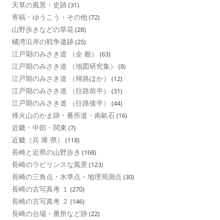
天草の風景・史跡
(31)
寄稿・ゆうこう・その他
(72)
山野歩きなどの草花
(28)
橘湾沿岸の戦争遺跡
(25)
江戸期のみさき道 （全 般）
(63)
江戸期のみさき道 （地図研究集）
(8)
江戸期のみさき道 （帰路ほか）
(12)
江戸期のみさき道 （往路前半）
(31)
江戸期のみさき道 （往路後半）
(44)
烽火山のかま跡・番所道・南畝石
(16)
近畿・中部・関東
(7)
近畿（兵 庫 県）
(118)
長崎と近県の山野歩き
(168)
長崎のラビリンスな風景
(123)
長崎の三角点・水準点・地理局測点
(30)
長崎の古写真考 １
(270)
長崎の古写真考 ２
(146)
長崎の台場・番所など跡
(22)