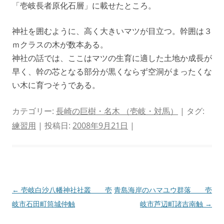
「壱岐長者原化石層」に載せたところ。
神社を囲むように、高く大きいマツが目立つ。幹囲は３
ｍクラスの木が数本ある。
神社の話では、ここはマツの生育に適した土地か成長が
早く、幹の芯となる部分が黒くならず空洞がまったくな
い木に育つそうである。
カテゴリー:
長崎の巨樹・名木 （壱岐・対馬）
| タグ:
練習用
| 投稿日:
2008年9月21日
|
投
←
壱岐白沙八幡神社社叢 壱
青島海岸のハマユウ群落 壱
稿
岐市石田町筒城仲触
岐市芦辺町諸吉南触
→
ナ