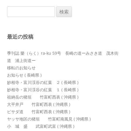
ビ
検
ゲ
索:
ー
シ
最近の投稿
ョ
ン
季刊誌 樂（らく）ra-ku 59号 長崎の道ーみさき道 茂木街
道 浦上街道ー
移転のお知らせ
お知らせ ( 長崎県 )
妙相寺・富川渓谷の紅葉 ２ ( 長崎県 )
妙相寺・富川渓谷の紅葉 １ ( 長崎県 )
祖納岳の猪垣 竹富町西表 ( 沖縄県 )
大平井戸 竹富町西表 ( 沖縄県 )
ピサダ道 竹富町西表 ( 沖縄県 )
ヤッサ地区の猪垣 竹富町南風見 ( 沖縄県 )
小 城 盛 武富町武富 ( 沖縄県 )