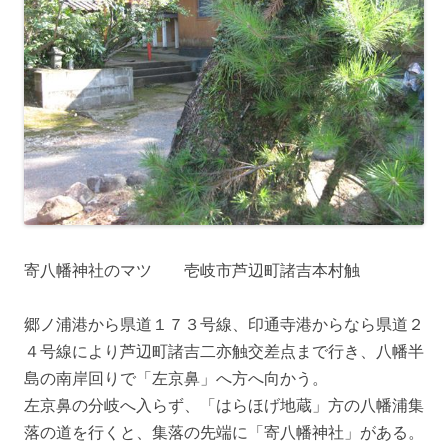
寄八幡神社のマツ 壱岐市芦辺町諸吉本村触
郷ノ浦港から県道１７３号線、印通寺港からなら県道２
４号線により芦辺町諸吉二亦触交差点まで行き、八幡半
島の南岸回りで「左京鼻」へ方へ向かう。
左京鼻の分岐へ入らず、「はらほげ地蔵」方の八幡浦集
落の道を行くと、集落の先端に「寄八幡神社」がある。