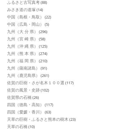
ふるさと古写真考
(88)
みさき道の道塚
(14)
中国（島根・鳥取）
(22)
中国（広島・岡山）
(5)
九州（大 分 県）
(296)
九州（宮 崎 県）
(58)
九州（沖 縄 県）
(125)
九州（熊 本 県）
(274)
九州（福 岡 県）
(210)
九州（薩南諸島）
(91)
九州（鹿児島県）
(261)
佐賀の巨樹・さが名木１００選
(117)
佐賀の風景・史跡
(102)
佐賀県の石橋
(26)
四国（徳島・高知）
(117)
四国（愛媛・香川）
(63)
天草の巨樹・ふるさと熊本の樹木
(23)
天草の石橋
(10)