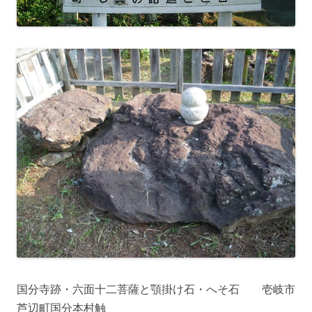
国分寺跡・六面十二菩薩と顎掛け石・へそ石 壱岐市
芦辺町国分本村触