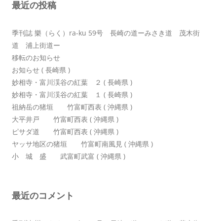
最近の投稿
ョ
ン
季刊誌 樂（らく）ra-ku 59号 長崎の道ーみさき道 茂木街
道 浦上街道ー
移転のお知らせ
お知らせ ( 長崎県 )
妙相寺・富川渓谷の紅葉 ２ ( 長崎県 )
妙相寺・富川渓谷の紅葉 １ ( 長崎県 )
祖納岳の猪垣 竹富町西表 ( 沖縄県 )
大平井戸 竹富町西表 ( 沖縄県 )
ピサダ道 竹富町西表 ( 沖縄県 )
ヤッサ地区の猪垣 竹富町南風見 ( 沖縄県 )
小 城 盛 武富町武富 ( 沖縄県 )
最近のコメント