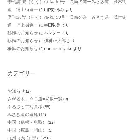
季刊誌 樂（らく）ra-ku 59号 長崎の道ーみさき道 茂木街
道 浦上街道ー
に
山内ひろみ
より
季刊誌 樂（らく）ra-ku 59号 長崎の道ーみさき道 茂木街
道 浦上街道ー
に
半田弘美
より
移転のお知らせ
に
ハンター
より
移転のお知らせ
伊神正太郎
に
より
移転のお知らせ
に
onnanomiyako
より
カテゴリー
お知らせ
(2)
さが名木１００選■掲載一覧
(3)
ふるさと古写真考
(88)
みさき道の道塚
(14)
中国（島根・鳥取）
(22)
中国（広島・岡山）
(5)
九州（大 分 県）
(296)