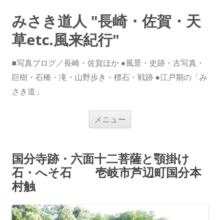
みさき道人 "長崎・佐賀・天
草etc.風来紀行"
■写真ブログ／長崎・佐賀ほか ●風景・史跡・古写真・
巨樹・石橋・滝・山野歩き・標石・戦跡 ●江戸期の「み
さき道」
コ
メニュー
ン
テ
ン
ツ
へ
国分寺跡・六面十二菩薩と顎掛け
ス
キ
石・へそ石 壱岐市芦辺町国分本
ッ
プ
村触