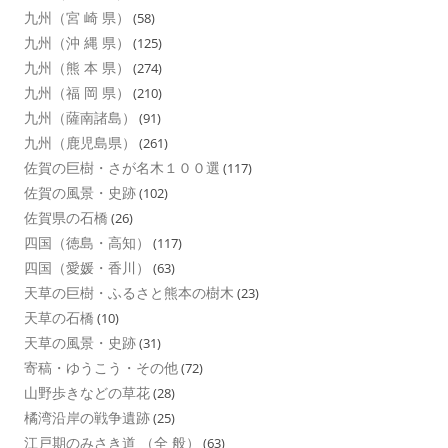
九州（宮 崎 県）
(58)
九州（沖 縄 県）
(125)
九州（熊 本 県）
(274)
九州（福 岡 県）
(210)
九州（薩南諸島）
(91)
九州（鹿児島県）
(261)
佐賀の巨樹・さが名木１００選
(117)
佐賀の風景・史跡
(102)
佐賀県の石橋
(26)
四国（徳島・高知）
(117)
四国（愛媛・香川）
(63)
天草の巨樹・ふるさと熊本の樹木
(23)
天草の石橋
(10)
天草の風景・史跡
(31)
寄稿・ゆうこう・その他
(72)
山野歩きなどの草花
(28)
橘湾沿岸の戦争遺跡
(25)
江戸期のみさき道 （全 般）
(63)