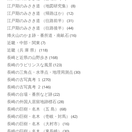
江戸期のみさき道 （地図研究集）
(8)
江戸期のみさき道 （帰路ほか）
(12)
江戸期のみさき道 （往路前半）
(31)
江戸期のみさき道 （往路後半）
(44)
烽火山のかま跡・番所道・南畝石
(16)
近畿・中部・関東
(7)
近畿（兵 庫 県）
(118)
長崎と近県の山野歩き
(168)
長崎のラビリンスな風景
(123)
長崎の三角点・水準点・地理局測点
(30)
長崎の古写真考 １
(270)
長崎の古写真考 ２
(146)
長崎の台場・番所など跡
(22)
長崎の外国人居留地跡標石
(28)
長崎の巨樹・名木 （五 島）
(68)
長崎の巨樹・名木 （壱岐・対馬）
(42)
長崎の巨樹・名木 （大村市）
(16)
長崎の巨樹・名木 （東長崎）
(30)