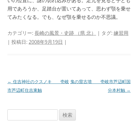
いの位置に、謎の切れ込みがある。足元を見ると子ども
用であろうか、足踏台が置いてあって、思わず顎を乗せ
てみたくなる。でも、なぜ顎を乗せるのか不思議。
カテゴリー:
長崎の風景・史跡 （県 北）
| タグ:
練習用
| 投稿日:
2008年9月19日
|
投
←
住吉神社のクスノキ 壱岐
鬼の窟古墳 壱岐市芦辺町国
稿
市芦辺町住吉東触
分本村触
→
ナ
ビ
検
ゲ
索:
ー
シ