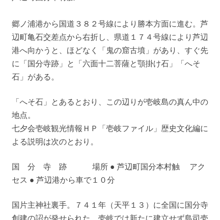
郷ノ浦港から国道３８２号線により勝本方面に進む。芦
辺町亀石交差点から右折し、県道１７４号線により芦辺
港へ向かうと、ほどなく「鬼の窟古墳」があり、すぐ先
に「国分寺跡」と「六面十二菩薩と顎掛け石」「へそ
石」がある。
「へそ石」とあるとおり、この辺りが壱岐島の真ん中の
地点。
七夕会壱岐観光情報ＨＰ「壱岐ファイル」歴史文化編に
よる説明は次のとおり。
国 分 寺 跡 場所 ● 芦辺町国分本村触 アク
セス ● 芦辺港から車で１０分
国片主神社裏手。７４１年（天平１３）に全国に国分寺
創建の詔が発せられた。壱岐では新たに建立せず島司壱