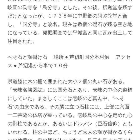
岐直の氏寺を「島分寺」とした。その後、釈迦堂を残す
だけとなったが、１７３８年に中野郷の阿弥陀堂と合
し、「国分寺」と改名。現在は数個の礎石が残る空き地
になっている。発掘調査では平城宮と同じ瓦が出土して
注目された。
へそ石と顎掛け石 場所 ● 芦辺町国分本村触 アクセ
ス ● 芦辺港から車で１０分
県道脇に木の柵で囲まれた大小２個の丸い石がある。
『壱岐名勝図誌』には国分石とあり、壱岐の中心の道標
にしていた。まさしくここは壱岐のど真ん中、“へそ
石”の由来である。その隣に立つ石柱には、上部に六面
十二菩薩の仏塔が乗っている。壱岐島の中心を定めた心
の御柱であるとか、あるいはドルメン（巨石信仰）とも
いわれる。柱の中ほど、ちょうど大人の顎が掛かるくら