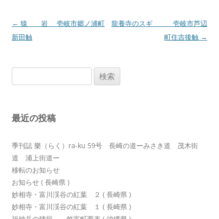
投
←
猿 岩 壱岐市郷ノ浦町
龍養寺のスギ 壱岐市芦辺
稿
新田触
町住吉後触
→
ナ
ビ
検
ゲ
索:
ー
シ
最近の投稿
ョ
ン
季刊誌 樂（らく）ra-ku 59号 長崎の道ーみさき道 茂木街
道 浦上街道ー
移転のお知らせ
お知らせ ( 長崎県 )
妙相寺・富川渓谷の紅葉 ２ ( 長崎県 )
妙相寺・富川渓谷の紅葉 １ ( 長崎県 )
祖納岳の猪垣 竹富町西表 ( 沖縄県 )