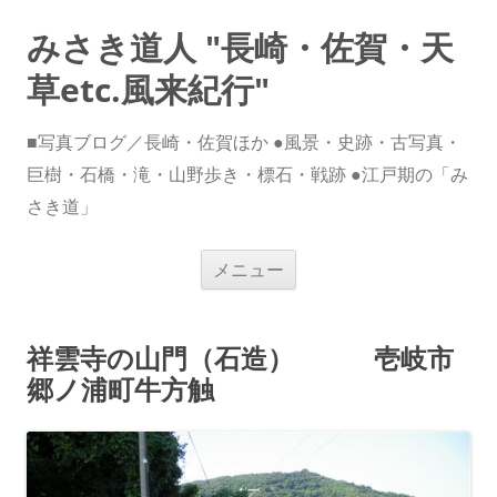
みさき道人 "長崎・佐賀・天
草etc.風来紀行"
■写真ブログ／長崎・佐賀ほか ●風景・史跡・古写真・
巨樹・石橋・滝・山野歩き・標石・戦跡 ●江戸期の「み
さき道」
コ
メニュー
ン
テ
ン
ツ
へ
祥雲寺の山門（石造） 壱岐市
ス
キ
郷ノ浦町牛方触
ッ
プ