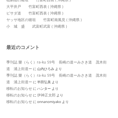
大平井戸 竹富町西表 ( 沖縄県 )
ピサダ道 竹富町西表 ( 沖縄県 )
ヤッサ地区の猪垣 竹富町南風見 ( 沖縄県 )
小 城 盛 武富町武富 ( 沖縄県 )
最近のコメント
季刊誌 樂（らく）ra-ku 59号 長崎の道ーみさき道 茂木街
道 浦上街道ー
に
山内ひろみ
より
季刊誌 樂（らく）ra-ku 59号 長崎の道ーみさき道 茂木街
道 浦上街道ー
に
半田弘美
より
移転のお知らせ
に
ハンター
より
移転のお知らせ
伊神正太郎
に
より
移転のお知らせ
に
onnanomiyako
より