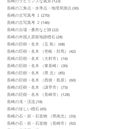
長崎のラビリンスな風景
(123)
長崎の三角点・水準点・地理局測点
(30)
長崎の古写真考 １
(270)
長崎の古写真考 ２
(146)
長崎の台場・番所など跡
(22)
長崎の外国人居留地跡標石
(28)
長崎の巨樹・名木 （五 島）
(68)
長崎の巨樹・名木 （壱岐・対馬）
(42)
長崎の巨樹・名木 （大村市）
(16)
長崎の巨樹・名木 （東長崎）
(30)
長崎の巨樹・名木 （県 北）
(85)
長崎の巨樹・名木 （西彼・島原）
(60)
長崎の巨樹・名木 （諌早市）
(73)
長崎の巨樹・名木 （長崎市）
(128)
長崎の滝・渓流
(18)
長崎の珍しい標石
(65)
長崎の石・岩・石造物 （県南北）
(33)
長崎の石・岩・石造物 （長崎市）
(92)