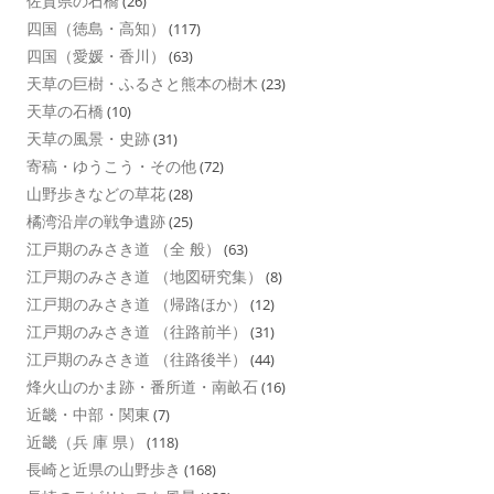
佐賀県の石橋
(26)
四国（徳島・高知）
(117)
四国（愛媛・香川）
(63)
天草の巨樹・ふるさと熊本の樹木
(23)
天草の石橋
(10)
天草の風景・史跡
(31)
寄稿・ゆうこう・その他
(72)
山野歩きなどの草花
(28)
橘湾沿岸の戦争遺跡
(25)
江戸期のみさき道 （全 般）
(63)
江戸期のみさき道 （地図研究集）
(8)
江戸期のみさき道 （帰路ほか）
(12)
江戸期のみさき道 （往路前半）
(31)
江戸期のみさき道 （往路後半）
(44)
烽火山のかま跡・番所道・南畝石
(16)
近畿・中部・関東
(7)
近畿（兵 庫 県）
(118)
長崎と近県の山野歩き
(168)