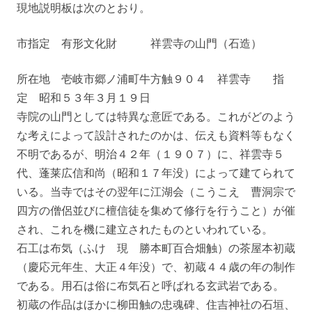
現地説明板は次のとおり。
市指定 有形文化財 祥雲寺の山門（石造）
所在地 壱岐市郷ノ浦町牛方触９０４ 祥雲寺 指
定 昭和５３年３月１９日
寺院の山門としては特異な意匠である。これがどのよう
な考えによって設計されたのかは、伝えも資料等もなく
不明であるが、明治４２年（１９０７）に、祥雲寺５
代、蓬莱広信和尚（昭和１７年没）によって建てられて
いる。当寺ではその翌年に江湖会（こうこえ 曹洞宗で
四方の僧侶並びに檀信徒を集めて修行を行うこと）が催
され、これを機に建立されたものといわれている。
石工は布気（ふけ 現 勝本町百合畑触）の茶屋本初蔵
（慶応元年生、大正４年没）で、初蔵４４歳の年の制作
である。用石は俗に布気石と呼ばれる玄武岩である。
初蔵の作品はほかに柳田触の忠魂碑、住吉神社の石垣、