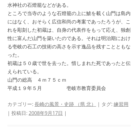
水神社の石燈籠などがある。
ところで当寺のような石燈籠の上に鯱を載く山門は島内
にはなく、おそらく広信和尚の考案であったろうが、こ
れを彫刻した初蔵は、自身の代表作をもって応え、独創
性に富んだ山門を築いたのである。それは明治期におけ
る壱岐の石工の技術の高さを示す逸品を残すことともな
った。
初蔵は５０歳で世を去った。惜しまれた死であったと伝
えられている。
山門の総高 ４ｍ７５ｃｍ
平成１９年５月 壱岐市教育委員会
カテゴリー:
長崎の風景・史跡 （県 北）
| タグ:
練習用
| 投稿日:
2008年9月17日
|