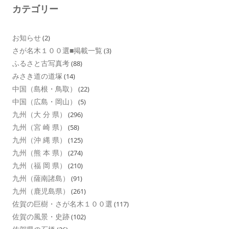
カテゴリー
お知らせ
(2)
さが名木１００選■掲載一覧
(3)
ふるさと古写真考
(88)
みさき道の道塚
(14)
中国（島根・鳥取）
(22)
中国（広島・岡山）
(5)
九州（大 分 県）
(296)
九州（宮 崎 県）
(58)
九州（沖 縄 県）
(125)
九州（熊 本 県）
(274)
九州（福 岡 県）
(210)
九州（薩南諸島）
(91)
九州（鹿児島県）
(261)
佐賀の巨樹・さが名木１００選
(117)
佐賀の風景・史跡
(102)