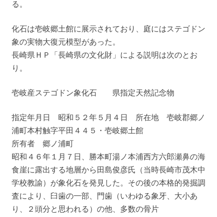
る。
化石は壱岐郷土館に展示されており、庭にはステゴドン
象の実物大復元模型があった。
長崎県ＨＰ「長崎県の文化財」による説明は次のとお
り。
壱岐産ステゴドン象化石 県指定天然記念物
指定年月日 昭和５２年５月４日 所在地 壱岐郡郷ノ
浦町本村触字平田４４５・壱岐郷土館
所有者 郷ノ浦町
昭和４６年１月７日、勝本町湯ノ本浦西方六郎瀬鼻の海
食崖に露出する地層から田島俊彦氏（当時長崎市茂木中
学校教諭）が象化石を発見した。その後の本格的発掘調
査により、臼歯の一部、門歯（いわゆる象牙、大小あ
り、２頭分と思われる）の他、多数の骨片