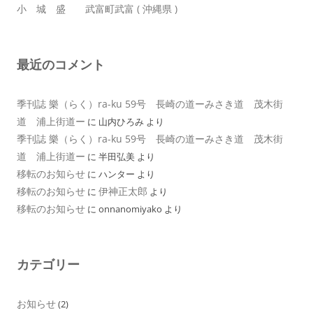
小 城 盛 武富町武富 ( 沖縄県 )
最近のコメント
季刊誌 樂（らく）ra-ku 59号 長崎の道ーみさき道 茂木街
道 浦上街道ー
に
山内ひろみ
より
季刊誌 樂（らく）ra-ku 59号 長崎の道ーみさき道 茂木街
道 浦上街道ー
に
半田弘美
より
移転のお知らせ
に
ハンター
より
移転のお知らせ
伊神正太郎
に
より
移転のお知らせ
に
onnanomiyako
より
カテゴリー
お知らせ
(2)