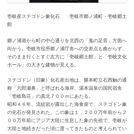
壱岐産ステゴドン象化石 壱岐市郷ノ浦町・壱岐郷土
館
郷ノ浦港から町の中心通りを北西の「鬼の足音」方面へ
向かう。壱岐市役所郷ノ浦庁舎への交差点も曲がらず、
そのまま行くとすぐ左方に「壱岐郷土館」と「壱岐文化
ホール」の大きな建物が見える。
ステゴドン（旧象）化石産出地は、勝本町立石西触の通
称「六郎瀬鼻」と呼ばれる海岸。湯本温泉の国民宿舎
「壱岐島荘」の真北７００ｍにあたる。
昭和４６年、流紋岩が露出した海食崖で、ステゴドン象
の化石が発見された。この象は１，２００万年前から２
００万年前にアジア大陸に生息した象の先祖で、壱岐が
大陸と地続きだった頃に渡ってきたものと考えられてい