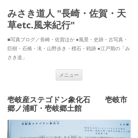
みさき道人 "長崎・佐賀・天
草etc.風来紀行"
■写真ブログ／長崎・佐賀ほか ●風景・史跡・古写真・
巨樹・石橋・滝・山野歩き・標石・戦跡 ●江戸期の「み
さき道」
コ
メニュー
ン
テ
ン
ツ
へ
壱岐産ステゴドン象化石 壱岐市
ス
キ
郷ノ浦町・壱岐郷土館
ッ
プ