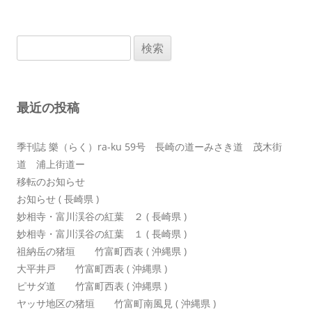
ナ
ビ
検
ゲ
索:
ー
シ
最近の投稿
ョ
ン
季刊誌 樂（らく）ra-ku 59号 長崎の道ーみさき道 茂木街
道 浦上街道ー
移転のお知らせ
お知らせ ( 長崎県 )
妙相寺・富川渓谷の紅葉 ２ ( 長崎県 )
妙相寺・富川渓谷の紅葉 １ ( 長崎県 )
祖納岳の猪垣 竹富町西表 ( 沖縄県 )
大平井戸 竹富町西表 ( 沖縄県 )
ピサダ道 竹富町西表 ( 沖縄県 )
ヤッサ地区の猪垣 竹富町南風見 ( 沖縄県 )