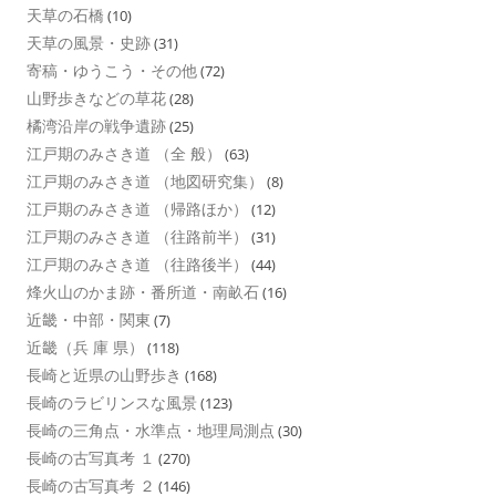
天草の石橋
(10)
天草の風景・史跡
(31)
寄稿・ゆうこう・その他
(72)
山野歩きなどの草花
(28)
橘湾沿岸の戦争遺跡
(25)
江戸期のみさき道 （全 般）
(63)
江戸期のみさき道 （地図研究集）
(8)
江戸期のみさき道 （帰路ほか）
(12)
江戸期のみさき道 （往路前半）
(31)
江戸期のみさき道 （往路後半）
(44)
烽火山のかま跡・番所道・南畝石
(16)
近畿・中部・関東
(7)
近畿（兵 庫 県）
(118)
長崎と近県の山野歩き
(168)
長崎のラビリンスな風景
(123)
長崎の三角点・水準点・地理局測点
(30)
長崎の古写真考 １
(270)
長崎の古写真考 ２
(146)