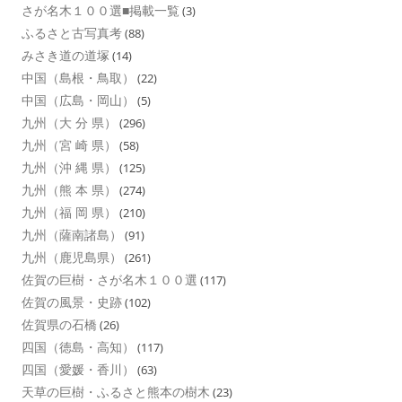
さが名木１００選■掲載一覧
(3)
ふるさと古写真考
(88)
みさき道の道塚
(14)
中国（島根・鳥取）
(22)
中国（広島・岡山）
(5)
九州（大 分 県）
(296)
九州（宮 崎 県）
(58)
九州（沖 縄 県）
(125)
九州（熊 本 県）
(274)
九州（福 岡 県）
(210)
九州（薩南諸島）
(91)
九州（鹿児島県）
(261)
佐賀の巨樹・さが名木１００選
(117)
佐賀の風景・史跡
(102)
佐賀県の石橋
(26)
四国（徳島・高知）
(117)
四国（愛媛・香川）
(63)
天草の巨樹・ふるさと熊本の樹木
(23)