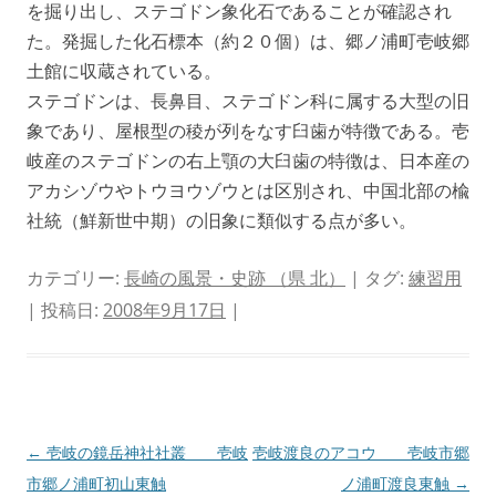
を掘り出し、ステゴドン象化石であることが確認され
た。発掘した化石標本（約２０個）は、郷ノ浦町壱岐郷
土館に収蔵されている。
ステゴドンは、長鼻目、ステゴドン科に属する大型の旧
象であり、屋根型の稜が列をなす臼歯が特徴である。壱
岐産のステゴドンの右上顎の大臼歯の特徴は、日本産の
アカシゾウやトウヨウゾウとは区別され、中国北部の楡
社統（鮮新世中期）の旧象に類似する点が多い。
カテゴリー:
長崎の風景・史跡 （県 北）
| タグ:
練習用
| 投稿日:
2008年9月17日
|
投
←
壱岐の鏡岳神社社叢 壱岐
壱岐渡良のアコウ 壱岐市郷
稿
市郷ノ浦町初山東触
ノ浦町渡良東触
→