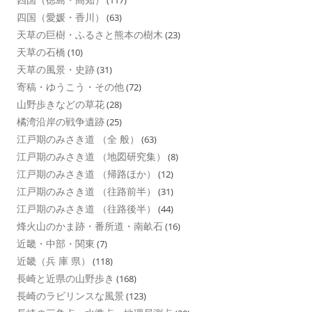
四国（愛媛・香川）
(63)
天草の巨樹・ふるさと熊本の樹木
(23)
天草の石橋
(10)
天草の風景・史跡
(31)
寄稿・ゆうこう・その他
(72)
山野歩きなどの草花
(28)
橘湾沿岸の戦争遺跡
(25)
江戸期のみさき道 （全 般）
(63)
江戸期のみさき道 （地図研究集）
(8)
江戸期のみさき道 （帰路ほか）
(12)
江戸期のみさき道 （往路前半）
(31)
江戸期のみさき道 （往路後半）
(44)
烽火山のかま跡・番所道・南畝石
(16)
近畿・中部・関東
(7)
近畿（兵 庫 県）
(118)
長崎と近県の山野歩き
(168)
長崎のラビリンスな風景
(123)