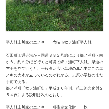
平人触山川家のエノキ 壱岐市郷ノ浦町平人触
石田町印通寺港から国道３８２号線により郷ノ浦町へ向
かう。約５分ほど行くと町境で郷ノ浦町平人触。県道の
右手を見て行くと、一段高い広い草地の真ん中にこのエ
ノキの大木が立っているのがわかる。志原小学校のまだ
手前である。
郷ノ浦町「郷ノ浦町史」平成１０年刊、第三編文化財２
５４頁による説明は次のとおり。
平人触山川家のエノキ 町指定文化財 一株