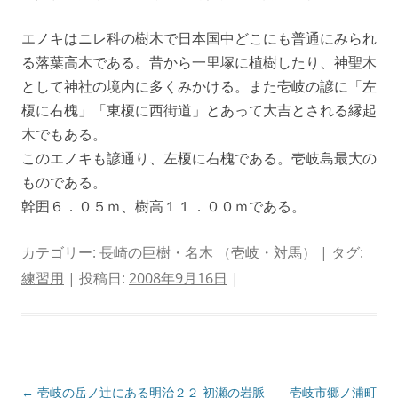
エノキはニレ科の樹木で日本国中どこにも普通にみられ
る落葉高木である。昔から一里塚に植樹したり、神聖木
として神社の境内に多くみかける。また壱岐の諺に「左
榎に右槐」「東榎に西街道」とあって大吉とされる縁起
木でもある。
このエノキも諺通り、左榎に右槐である。壱岐島最大の
ものである。
幹囲６．０５ｍ、樹高１１．００ｍである。
カテゴリー:
長崎の巨樹・名木 （壱岐・対馬）
| タグ:
練習用
| 投稿日:
2008年9月16日
|
投
←
壱岐の岳ノ辻にある明治２２
初瀬の岩脈 壱岐市郷ノ浦町