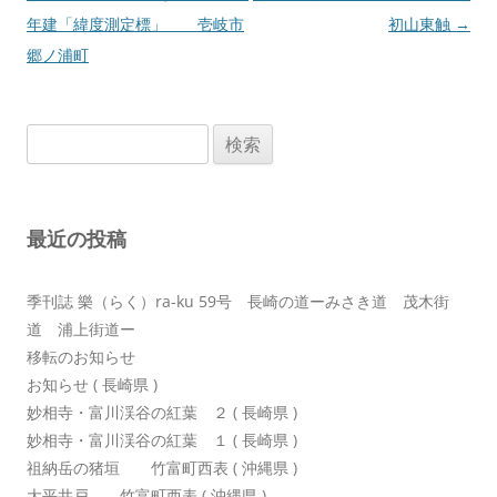
稿
年建「緯度測定標」 壱岐市
初山東触
→
ナ
郷ノ浦町
ビ
ゲ
検
ー
索:
シ
ョ
最近の投稿
ン
季刊誌 樂（らく）ra-ku 59号 長崎の道ーみさき道 茂木街
道 浦上街道ー
移転のお知らせ
お知らせ ( 長崎県 )
妙相寺・富川渓谷の紅葉 ２ ( 長崎県 )
妙相寺・富川渓谷の紅葉 １ ( 長崎県 )
祖納岳の猪垣 竹富町西表 ( 沖縄県 )
大平井戸 竹富町西表 ( 沖縄県 )