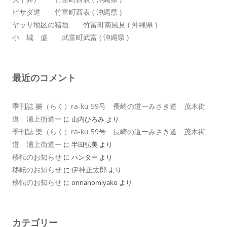
ピサダ道 竹富町西表 ( 沖縄県 )
ヤッサ地区の猪垣 竹富町南風見 ( 沖縄県 )
小 城 盛 武富町武富 ( 沖縄県 )
最近のコメント
季刊誌 樂（らく）ra-ku 59号 長崎の道ーみさき道 茂木街
道 浦上街道ー
に
山内ひろみ
より
季刊誌 樂（らく）ra-ku 59号 長崎の道ーみさき道 茂木街
道 浦上街道ー
に
半田弘美
より
移転のお知らせ
に
ハンター
より
移転のお知らせ
伊神正太郎
に
より
移転のお知らせ
に
onnanomiyako
より
カテゴリー