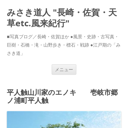
みさき道人 "長崎・佐賀・天
草etc.風来紀行"
■写真ブログ／長崎・佐賀ほか ●風景・史跡・古写真・
巨樹・石橋・滝・山野歩き・標石・戦跡 ●江戸期の「み
さき道」
コ
メニュー
ン
テ
ン
ツ
へ
平人触山川家のエノキ 壱岐市郷
ス
キ
ノ浦町平人触
ッ
プ