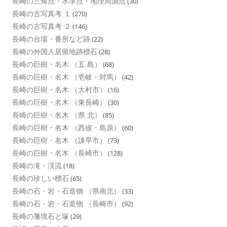
長崎の三角点・水準点・地理局測点
(30)
長崎の古写真考 １
(270)
長崎の古写真考 ２
(146)
長崎の台場・番所など跡
(22)
長崎の外国人居留地跡標石
(28)
長崎の巨樹・名木 （五 島）
(68)
長崎の巨樹・名木 （壱岐・対馬）
(42)
長崎の巨樹・名木 （大村市）
(16)
長崎の巨樹・名木 （東長崎）
(30)
長崎の巨樹・名木 （県 北）
(85)
長崎の巨樹・名木 （西彼・島原）
(60)
長崎の巨樹・名木 （諌早市）
(73)
長崎の巨樹・名木 （長崎市）
(128)
長崎の滝・渓流
(18)
長崎の珍しい標石
(65)
長崎の石・岩・石造物 （県南北）
(33)
長崎の石・岩・石造物 （長崎市）
(92)
長崎の藩境石と塚
(29)