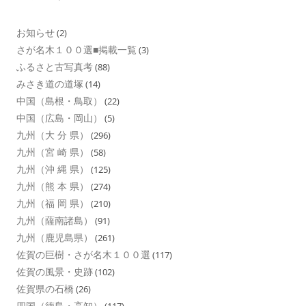
お知らせ
(2)
さが名木１００選■掲載一覧
(3)
ふるさと古写真考
(88)
みさき道の道塚
(14)
中国（島根・鳥取）
(22)
中国（広島・岡山）
(5)
九州（大 分 県）
(296)
九州（宮 崎 県）
(58)
九州（沖 縄 県）
(125)
九州（熊 本 県）
(274)
九州（福 岡 県）
(210)
九州（薩南諸島）
(91)
九州（鹿児島県）
(261)
佐賀の巨樹・さが名木１００選
(117)
佐賀の風景・史跡
(102)
佐賀県の石橋
(26)
四国（徳島・高知）
(117)