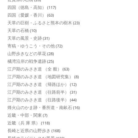
四国（徳島・高知）
(117)
四国（愛媛・香川）
(63)
天草の巨樹・ふるさと熊本の樹木
(23)
天草の石橋
(10)
天草の風景・史跡
(31)
寄稿・ゆうこう・その他
(72)
山野歩きなどの草花
(28)
橘湾沿岸の戦争遺跡
(25)
江戸期のみさき道 （全 般）
(63)
江戸期のみさき道 （地図研究集）
(8)
江戸期のみさき道 （帰路ほか）
(12)
江戸期のみさき道 （往路前半）
(31)
江戸期のみさき道 （往路後半）
(44)
烽火山のかま跡・番所道・南畝石
(16)
近畿・中部・関東
(7)
近畿（兵 庫 県）
(118)
長崎と近県の山野歩き
(168)