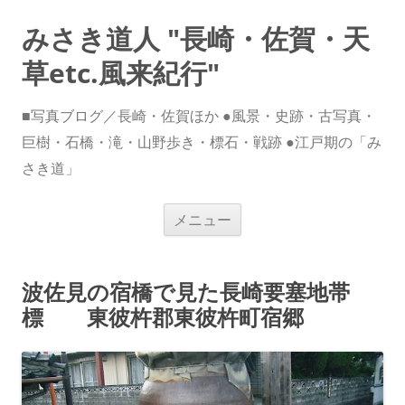
みさき道人 "長崎・佐賀・天
草etc.風来紀行"
■写真ブログ／長崎・佐賀ほか ●風景・史跡・古写真・
巨樹・石橋・滝・山野歩き・標石・戦跡 ●江戸期の「み
さき道」
コ
メニュー
ン
テ
ン
ツ
へ
波佐見の宿橋で見た長崎要塞地帯
ス
キ
標 東彼杵郡東彼杵町宿郷
ッ
プ