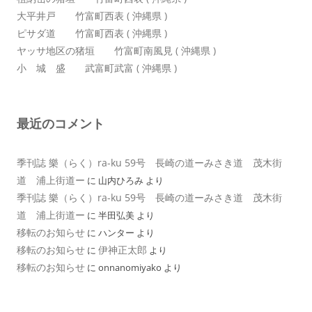
大平井戸 竹富町西表 ( 沖縄県 )
ピサダ道 竹富町西表 ( 沖縄県 )
ヤッサ地区の猪垣 竹富町南風見 ( 沖縄県 )
小 城 盛 武富町武富 ( 沖縄県 )
最近のコメント
季刊誌 樂（らく）ra-ku 59号 長崎の道ーみさき道 茂木街
道 浦上街道ー
に
山内ひろみ
より
季刊誌 樂（らく）ra-ku 59号 長崎の道ーみさき道 茂木街
道 浦上街道ー
に
半田弘美
より
移転のお知らせ
に
ハンター
より
移転のお知らせ
伊神正太郎
に
より
移転のお知らせ
に
onnanomiyako
より