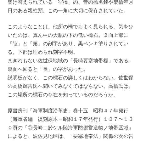
架け替えられている「宿橋」の、昔の橋名銘や架橋年月
日のある親柱類。この一角に大切に保存されていた。
このようなことは、他所の橋でもよく見られる。気をひ
いたのは、真ん中の大瓶の下の低い標石。２面上部に
「陸」と「第」の刻字があり、黒ペンキ塗りされてい
る。下部は埋められ刻字不明。
まぎれもない佐世保地域の「長崎要塞地帯標」である。
裏面へ回ると「長」の字があった。
説明板がなく、この標石の詳しくはわからない。佐世保
の高橋輝吉氏へ聞いてみなくてはならない。高橋氏は、
この場所の標石の存在を知っているのだろうか。
原書房刊「海軍制度沿革史」巻十五 昭和４７年発行
（海軍省編 復刻原本＝昭和１７年発行）１２７〜１３
０頁の「◎長崎二於ケル陸海軍防禦営造物ノ地帯区域」
によると、波佐見地区は、「要塞地帯法」関係の次の告