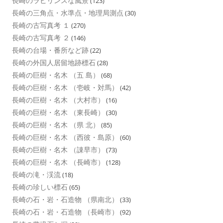
長崎のラビリンスな風景
(123)
長崎の三角点・水準点・地理局測点
(30)
長崎の古写真考 １
(270)
長崎の古写真考 ２
(146)
長崎の台場・番所など跡
(22)
長崎の外国人居留地跡標石
(28)
長崎の巨樹・名木 （五 島）
(68)
長崎の巨樹・名木 （壱岐・対馬）
(42)
長崎の巨樹・名木 （大村市）
(16)
長崎の巨樹・名木 （東長崎）
(30)
長崎の巨樹・名木 （県 北）
(85)
長崎の巨樹・名木 （西彼・島原）
(60)
長崎の巨樹・名木 （諌早市）
(73)
長崎の巨樹・名木 （長崎市）
(128)
長崎の滝・渓流
(18)
長崎の珍しい標石
(65)
長崎の石・岩・石造物 （県南北）
(33)
長崎の石・岩・石造物 （長崎市）
(92)