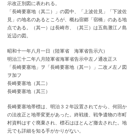
示改正別図に表われる。
「長崎要塞地（其二）」の図中、「上波佐見」「下波佐
見」の地名のあるところが、概ね宿郷「宿橋」のある地
点である。（其一）は長崎市、（其三）は五島灘江ノ島
近辺の図。
昭和十一年八月一日（陸軍省 海軍省告示六）
明治三十二年八月陸軍省海軍省告示中左ノ通改正ス
「長崎要塞地」ヲ「長崎要塞地（其一）」二改メ左ノ図
ヲ加フ
長崎要塞地（其二）
長崎要塞地（其三）
長崎要塞地帯標は、明治３２年設置されてから、何回か
の法改正と地帯変更があった。終戦後、戦争遺物の市町
村資料はすぐ廃棄され、標石はほとんど撤去された。地
元でも詳細を知る手がかりがない。