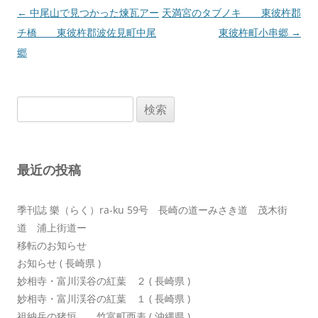
投
←
中尾山で見つかった煉瓦アー
天満宮のタブノキ 東彼杵郡
稿
チ橋 東彼杵郡波佐見町中尾
東彼杵町小串郷
→
ナ
郷
ビ
ゲ
検
ー
索:
シ
ョ
最近の投稿
ン
季刊誌 樂（らく）ra-ku 59号 長崎の道ーみさき道 茂木街
道 浦上街道ー
移転のお知らせ
お知らせ ( 長崎県 )
妙相寺・富川渓谷の紅葉 ２ ( 長崎県 )
妙相寺・富川渓谷の紅葉 １ ( 長崎県 )
祖納岳の猪垣 竹富町西表 ( 沖縄県 )