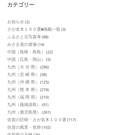
カテゴリー
お知らせ
(2)
さが名木１００選■掲載一覧
(3)
ふるさと古写真考
(88)
みさき道の道塚
(14)
中国（島根・鳥取）
(22)
中国（広島・岡山）
(5)
九州（大 分 県）
(296)
九州（宮 崎 県）
(58)
九州（沖 縄 県）
(125)
九州（熊 本 県）
(274)
九州（福 岡 県）
(210)
九州（薩南諸島）
(91)
九州（鹿児島県）
(261)
佐賀の巨樹・さが名木１００選
(117)
佐賀の風景・史跡
(102)
佐賀県の石橋
(26)