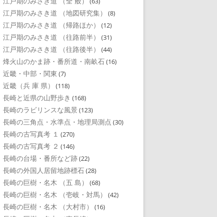
江戸期のみさき道 （全 般）
(63)
江戸期のみさき道 （地図研究集）
(8)
江戸期のみさき道 （帰路ほか）
(12)
江戸期のみさき道 （往路前半）
(31)
江戸期のみさき道 （往路後半）
(44)
烽火山のかま跡・番所道・南畝石
(16)
近畿・中部・関東
(7)
近畿（兵 庫 県）
(118)
長崎と近県の山野歩き
(168)
長崎のラビリンスな風景
(123)
長崎の三角点・水準点・地理局測点
(30)
長崎の古写真考 １
(270)
長崎の古写真考 ２
(146)
長崎の台場・番所など跡
(22)
長崎の外国人居留地跡標石
(28)
長崎の巨樹・名木 （五 島）
(68)
長崎の巨樹・名木 （壱岐・対馬）
(42)
長崎の巨樹・名木 （大村市）
(16)