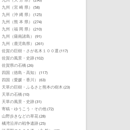
(296)
九州（宮 崎 県）
(58)
九州（沖 縄 県）
(125)
九州（熊 本 県）
(274)
九州（福 岡 県）
(210)
九州（薩南諸島）
(91)
九州（鹿児島県）
(261)
佐賀の巨樹・さが名木１００選
(117)
佐賀の風景・史跡
(102)
佐賀県の石橋
(26)
四国（徳島・高知）
(117)
四国（愛媛・香川）
(63)
天草の巨樹・ふるさと熊本の樹木
(23)
天草の石橋
(10)
天草の風景・史跡
(31)
寄稿・ゆうこう・その他
(72)
山野歩きなどの草花
(28)
橘湾沿岸の戦争遺跡
(25)