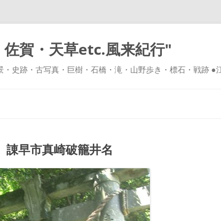
佐賀・天草etc.風来紀行"
風景・史跡・古写真・巨樹・石橋・滝・山野歩き・標石・戦跡 ●
コ
ン
テ
ン
ツ
へ
ス
キ
諌早市真崎破籠井名
ッ
プ