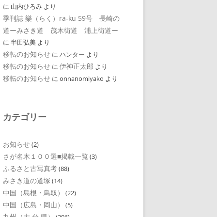
に
山内ひろみ
より
季刊誌 樂（らく）ra-ku 59号 長崎の
道ーみさき道 茂木街道 浦上街道ー
に
半田弘美
より
移転のお知らせ
に
ハンター
より
移転のお知らせ
伊神正太郎
に
より
移転のお知らせ
に
onnanomiyako
より
カテゴリー
お知らせ
(2)
さが名木１００選■掲載一覧
(3)
ふるさと古写真考
(88)
みさき道の道塚
(14)
中国（島根・鳥取）
(22)
中国（広島・岡山）
(5)
九州（大 分 県）