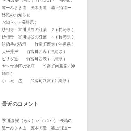
季刊誌 樂（らく）ra-ku 59号 長崎の
道ーみさき道 茂木街道 浦上街道ー
移転のお知らせ
お知らせ ( 長崎県 )
妙相寺・富川渓谷の紅葉 ２ ( 長崎県 )
妙相寺・富川渓谷の紅葉 １ ( 長崎県 )
祖納岳の猪垣 竹富町西表 ( 沖縄県 )
大平井戸 竹富町西表 ( 沖縄県 )
ピサダ道 竹富町西表 ( 沖縄県 )
ヤッサ地区の猪垣 竹富町南風見 ( 沖
縄県 )
小 城 盛 武富町武富 ( 沖縄県 )
最近のコメント
季刊誌 樂（らく）ra-ku 59号 長崎の
道ーみさき道 茂木街道 浦上街道ー