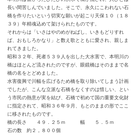
長い間苦しんでいました。そこで、永久にこわれない石
橋を作りたいという切実な願いが起こり天保１０（１８
３９）年精魂込めて架けられたものです。
それからは「いさはやのめがねばし、いきもどりすれ
ば、おもしろかなり」と数え歌とともに愛され、親しま
れてきました。
昭和３２年、死者５３９人を出した大水害で、本明川の
橋はほとんど流されたのですが、眼鏡橋はそのままで名
橋の名をとどめました。
水害復興で川幅を広げるため橋を取り除いてしまう計画
でしたが、こんな立派な石橋をなくすのは惜しい、とい
う市民の熱意が実を結び、石橋で初めて国の重要文化財
に指定されて、昭和３６年９月、もとのままの形でここ
に移されたものです。
橋の長さ ４９．２５ｍ 幅 ５．５ｍ
石の数 約２，８００個