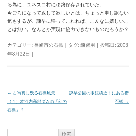
る為に、ユネスコ村に移築保存されていた。
今ごろになって返して欲しいとは、ちょっと申し訳ない
気もするが、諌早に帰ってこれれば、こんなに嬉しいこ
とは無い。なんとか実現に協力できないものだろうか？
カテゴリー:
長崎市の石橋
| タグ:
練習用
| 投稿日:
2008
年8月22日
|
投
←
古写真に残る石橋風景
諫早公園の眼鏡橋近くにある桁
稿
（４）本河内高部ダムの「幻の
石橋
→
ナ
石橋」？
ビ
ゲ
検
ー