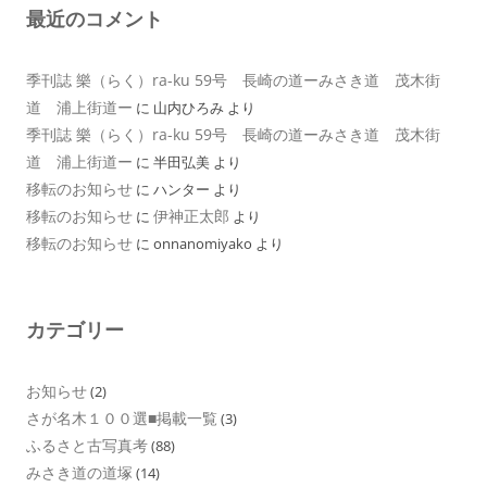
最近のコメント
季刊誌 樂（らく）ra-ku 59号 長崎の道ーみさき道 茂木街
道 浦上街道ー
に
山内ひろみ
より
季刊誌 樂（らく）ra-ku 59号 長崎の道ーみさき道 茂木街
道 浦上街道ー
に
半田弘美
より
移転のお知らせ
に
ハンター
より
移転のお知らせ
伊神正太郎
に
より
移転のお知らせ
に
onnanomiyako
より
カテゴリー
お知らせ
(2)
さが名木１００選■掲載一覧
(3)
ふるさと古写真考
(88)
みさき道の道塚
(14)