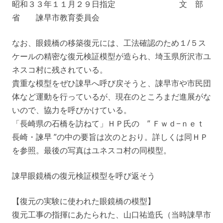
昭和３３年１１月２９日指定 文 部
省 諫早市教育委員会
なお、眼鏡橋の移築復元には、工法確認のため１/５ス
ケールの精密な復元検証模型が造られ、埼玉県所沢市ユ
ネスコ村に残されている。
貴重な模型をぜひ諌早へ呼び戻そうと、諌早市や市民団
体など運動を行っているが、現在のところまだ進展がな
いので、協力を呼びかけている。
「長崎県の石橋を訪ねて」ＨＰ氏の ” Ｆｗｄ−ｎｅｔ
長崎・諫早 ”の中の要旨は次のとおり。詳しくは同ＨＰ
を参照。最後の写真はユネスコ村の同模型。
諌早眼鏡橋の復元検証模型を呼び返そう
【復元の実験に使われた眼鏡橋の模型】
復元工事の指揮にあたられた、山口祐造氏（当時諌早市