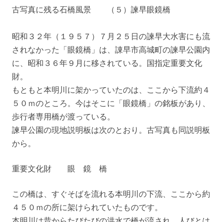
古写真に残る石橋風景 （５）諫早眼鏡橋
昭和３２年（１９５７）７月２５日の諫早大水害にも流
されなかった「眼鏡橋」は、諌早市高城町の諫早公園内
に、昭和３６年９月に移されている。国指定重要文化
財。
もともと本明川に架かっていたのは、ここから下流約４
５０ｍのところ。今はそこに「眼鏡橋」の銘板があり、
歩行者専用橋が渡っている。
諫早公園の現地説明板は次のとおり。古写真も同説明板
から。
重要文化財 眼 鏡 橋
この橋は、すぐそばを流れる本明川の下流、ここから約
４５０ｍの所に架けられていたものです。
本明川は昔からたびたびの洪水で橋が流され、人びとは