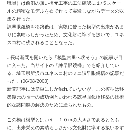
職員）は前例の無い復元工事の工法確認に１/５スケー
ルの精密なモデルを石で作って実験しながらデータの収
集を行った。
諌早眼鏡橋を移築後は、実験に使った模型の出来があま
りに素晴らしかったため、文化財に準ずる扱いで、ユネ
スコ村に残されることとなった。
…長崎新聞を開いたら「模型古里へ戻そう」の記事が目
に入った。当サイトの「諫早眼鏡橋」でも紹介してい
る、埼玉県所沢市ユネスコ村のミニ諌早眼鏡橋の記事だ
った。(06/08/2003)
新聞記事には簡単にしか触れていないが、この模型は移
築復元の唯一の成功例といわれる諌早眼鏡橋移築の技術
的な諸問題の解決のために造られたもの。
この橋は模型とはいえ、１０ｍの大きさであるととも
に、出来栄えの素晴らしさから文化財に準ずる扱いをす