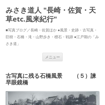
みさき道人 "長崎・佐賀・天
草etc.風来紀行"
■写真ブログ／長崎・佐賀ほか ●風景・史跡・古写真・
巨樹・石橋・滝・山野歩き・標石・戦跡 ●江戸期の「み
さき道」
コ
メニュー
ン
テ
ン
ツ
へ
古写真に残る石橋風景 （５）諫
ス
キ
早眼鏡橋
ッ
プ