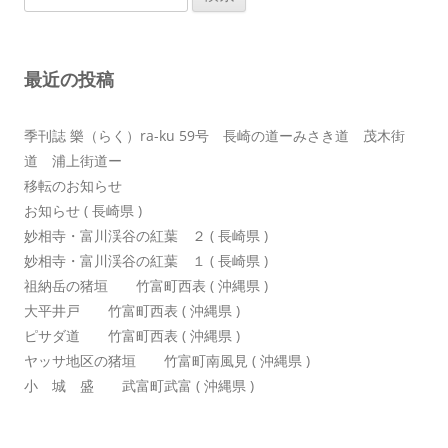
索:
シ
ョ
最近の投稿
ン
季刊誌 樂（らく）ra-ku 59号 長崎の道ーみさき道 茂木街
道 浦上街道ー
移転のお知らせ
お知らせ ( 長崎県 )
妙相寺・富川渓谷の紅葉 ２ ( 長崎県 )
妙相寺・富川渓谷の紅葉 １ ( 長崎県 )
祖納岳の猪垣 竹富町西表 ( 沖縄県 )
大平井戸 竹富町西表 ( 沖縄県 )
ピサダ道 竹富町西表 ( 沖縄県 )
ヤッサ地区の猪垣 竹富町南風見 ( 沖縄県 )
小 城 盛 武富町武富 ( 沖縄県 )