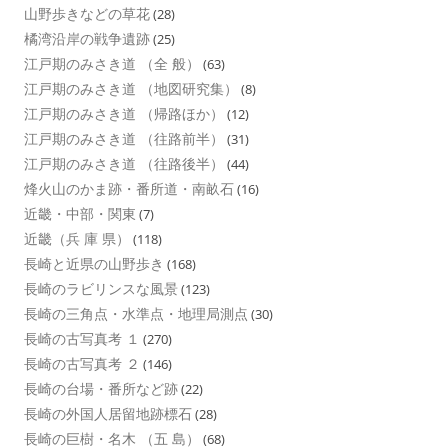
山野歩きなどの草花
(28)
橘湾沿岸の戦争遺跡
(25)
江戸期のみさき道 （全 般）
(63)
江戸期のみさき道 （地図研究集）
(8)
江戸期のみさき道 （帰路ほか）
(12)
江戸期のみさき道 （往路前半）
(31)
江戸期のみさき道 （往路後半）
(44)
烽火山のかま跡・番所道・南畝石
(16)
近畿・中部・関東
(7)
近畿（兵 庫 県）
(118)
長崎と近県の山野歩き
(168)
長崎のラビリンスな風景
(123)
長崎の三角点・水準点・地理局測点
(30)
長崎の古写真考 １
(270)
長崎の古写真考 ２
(146)
長崎の台場・番所など跡
(22)
長崎の外国人居留地跡標石
(28)
長崎の巨樹・名木 （五 島）
(68)