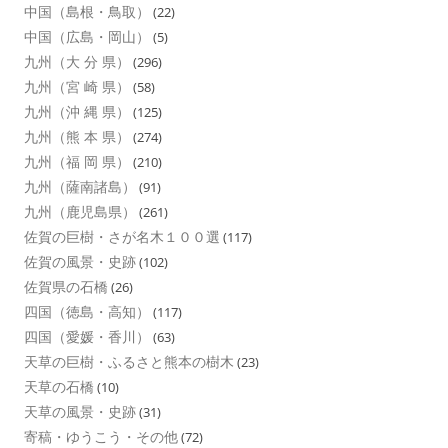
中国（島根・鳥取）
(22)
中国（広島・岡山）
(5)
九州（大 分 県）
(296)
九州（宮 崎 県）
(58)
九州（沖 縄 県）
(125)
九州（熊 本 県）
(274)
九州（福 岡 県）
(210)
九州（薩南諸島）
(91)
九州（鹿児島県）
(261)
佐賀の巨樹・さが名木１００選
(117)
佐賀の風景・史跡
(102)
佐賀県の石橋
(26)
四国（徳島・高知）
(117)
四国（愛媛・香川）
(63)
天草の巨樹・ふるさと熊本の樹木
(23)
天草の石橋
(10)
天草の風景・史跡
(31)
寄稿・ゆうこう・その他
(72)