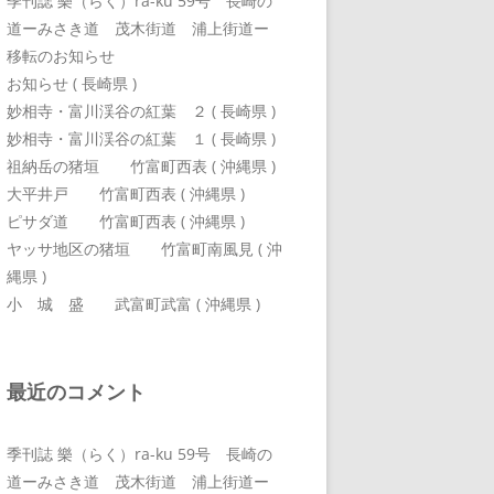
季刊誌 樂（らく）ra-ku 59号 長崎の
道ーみさき道 茂木街道 浦上街道ー
移転のお知らせ
お知らせ ( 長崎県 )
妙相寺・富川渓谷の紅葉 ２ ( 長崎県 )
妙相寺・富川渓谷の紅葉 １ ( 長崎県 )
祖納岳の猪垣 竹富町西表 ( 沖縄県 )
大平井戸 竹富町西表 ( 沖縄県 )
ピサダ道 竹富町西表 ( 沖縄県 )
ヤッサ地区の猪垣 竹富町南風見 ( 沖
縄県 )
小 城 盛 武富町武富 ( 沖縄県 )
最近のコメント
季刊誌 樂（らく）ra-ku 59号 長崎の
道ーみさき道 茂木街道 浦上街道ー