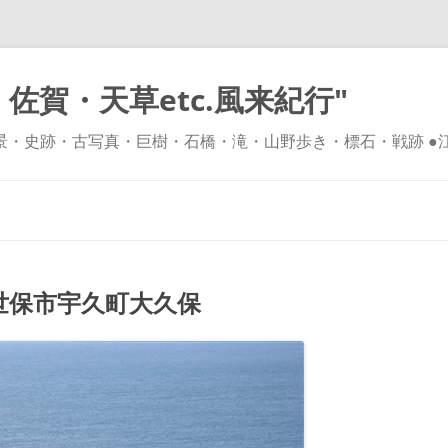
佐賀・天草etc.風来紀行"
風景・史跡・古写真・巨樹・石橋・滝・山野歩き・標石・戦跡 ●
コ
ン
テ
ン
ツ
へ
ス
キ
保市宇久町大久保
ッ
プ