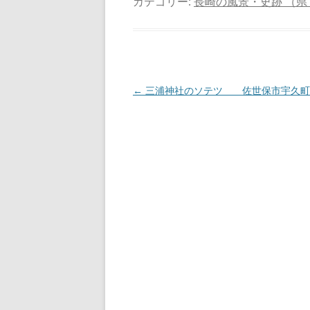
カテゴリー:
長崎の風景・史跡 （県
投
←
三浦神社のソテツ 佐世保市宇久町
稿
ナ
ビ
ゲ
ー
シ
ョ
ン