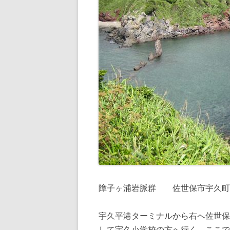
障子ヶ浦岩脈群 佐世保市宇久町
宇久平港ターミナルから右へ佐世保
して宇久小学校の方へ行く。ここで