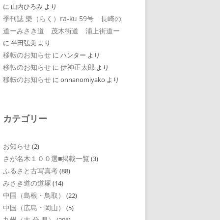
に
山内ひろみ
より
季刊誌 樂（らく）ra-ku 59号 長崎の
道ーみさき道 茂木街道 浦上街道ー
に
半田弘美
より
移転のお知らせ
に
ハンター
より
移転のお知らせ
伊神正太郎
に
より
移転のお知らせ
に
onnanomiyako
より
カテゴリー
お知らせ
(2)
さが名木１００選■掲載一覧
(3)
ふるさと古写真考
(88)
みさき道の道塚
(14)
中国（島根・鳥取）
(22)
中国（広島・岡山）
(5)
九州（大 分 県）