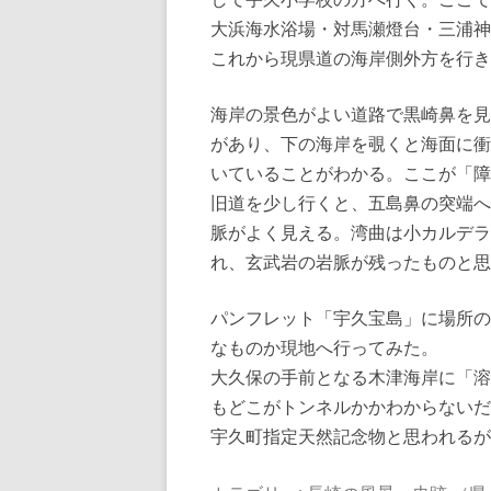
大浜海水浴場・対馬瀬燈台・三浦神
これから現県道の海岸側外方を行き
海岸の景色がよい道路で黒崎鼻を見
があり、下の海岸を覗くと海面に衝
いていることがわかる。ここが「障
旧道を少し行くと、五島鼻の突端へ
脈がよく見える。湾曲は小カルデラ
れ、玄武岩の岩脈が残ったものと思
パンフレット「宇久宝島」に場所の
なものか現地へ行ってみた。
大久保の手前となる木津海岸に「溶
もどこがトンネルかかわからないだ
宇久町指定天然記念物と思われるが