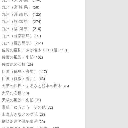
(296)
九州（宮 崎 県）
(58)
九州（沖 縄 県）
(125)
九州（熊 本 県）
(274)
九州（福 岡 県）
(210)
九州（薩南諸島）
(91)
九州（鹿児島県）
(261)
佐賀の巨樹・さが名木１００選
(117)
佐賀の風景・史跡
(102)
佐賀県の石橋
(26)
四国（徳島・高知）
(117)
四国（愛媛・香川）
(63)
天草の巨樹・ふるさと熊本の樹木
(23)
天草の石橋
(10)
天草の風景・史跡
(31)
寄稿・ゆうこう・その他
(72)
山野歩きなどの草花
(28)
橘湾沿岸の戦争遺跡
(25)