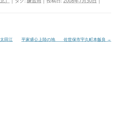
 北）
| タグ:
練習用
| 投稿日:
2008年7月30日
|
太田江
平家盛公上陸の地 佐世保市宇久町本飯良
→