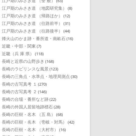
江戸期のみさき道 （全 般）
(63)
江戸期のみさき道 （地図研究集）
(8)
江戸期のみさき道 （帰路ほか）
(12)
江戸期のみさき道 （往路前半）
(31)
江戸期のみさき道 （往路後半）
(44)
烽火山のかま跡・番所道・南畝石
(16)
近畿・中部・関東
(7)
近畿（兵 庫 県）
(118)
長崎と近県の山野歩き
(168)
長崎のラビリンスな風景
(123)
長崎の三角点・水準点・地理局測点
(30)
長崎の古写真考 １
(270)
長崎の古写真考 ２
(146)
長崎の台場・番所など跡
(22)
長崎の外国人居留地跡標石
(28)
長崎の巨樹・名木 （五 島）
(68)
長崎の巨樹・名木 （壱岐・対馬）
(42)
長崎の巨樹・名木 （大村市）
(16)