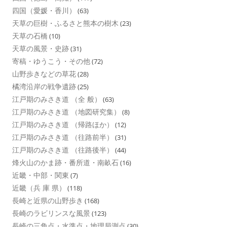
四国（愛媛・香川）
(63)
天草の巨樹・ふるさと熊本の樹木
(23)
天草の石橋
(10)
天草の風景・史跡
(31)
寄稿・ゆうこう・その他
(72)
山野歩きなどの草花
(28)
橘湾沿岸の戦争遺跡
(25)
江戸期のみさき道 （全 般）
(63)
江戸期のみさき道 （地図研究集）
(8)
江戸期のみさき道 （帰路ほか）
(12)
江戸期のみさき道 （往路前半）
(31)
江戸期のみさき道 （往路後半）
(44)
烽火山のかま跡・番所道・南畝石
(16)
近畿・中部・関東
(7)
近畿（兵 庫 県）
(118)
長崎と近県の山野歩き
(168)
長崎のラビリンスな風景
(123)
長崎の三角点・水準点・地理局測点
(30)