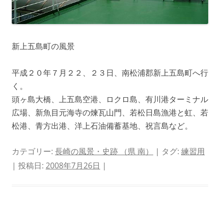
新上五島町の風景
平成２０年７月２２、２３日、南松浦郡新上五島町へ行
く。
頭ヶ島大橋、上五島空港、ロクロ島、有川港ターミナル
広場、新魚目元海寺の煉瓦山門、若松日島漁港と虹、若
松港、青方出港、洋上石油備蓄基地、祝言島など。
カテゴリー:
長崎の風景・史跡 （県 南）
| タグ:
練習用
| 投稿日:
2008年7月26日
|