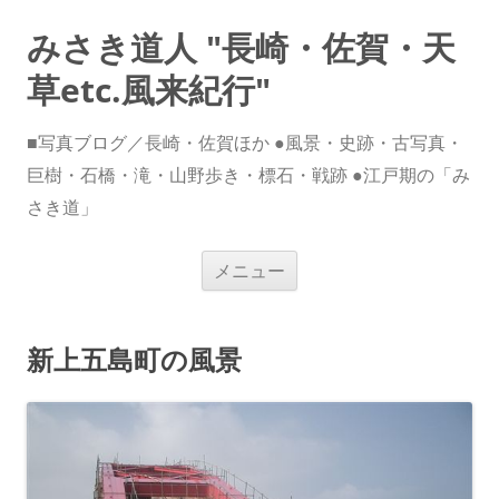
みさき道人 "長崎・佐賀・天
草etc.風来紀行"
■写真ブログ／長崎・佐賀ほか ●風景・史跡・古写真・
巨樹・石橋・滝・山野歩き・標石・戦跡 ●江戸期の「み
さき道」
コ
メニュー
ン
テ
ン
ツ
へ
新上五島町の風景
ス
キ
ッ
プ