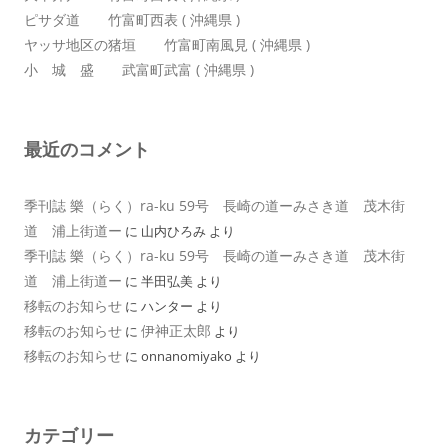
ピサダ道 竹富町西表 ( 沖縄県 )
ヤッサ地区の猪垣 竹富町南風見 ( 沖縄県 )
小 城 盛 武富町武富 ( 沖縄県 )
最近のコメント
季刊誌 樂（らく）ra-ku 59号 長崎の道ーみさき道 茂木街
道 浦上街道ー
に
山内ひろみ
より
季刊誌 樂（らく）ra-ku 59号 長崎の道ーみさき道 茂木街
道 浦上街道ー
に
半田弘美
より
移転のお知らせ
に
ハンター
より
移転のお知らせ
伊神正太郎
に
より
移転のお知らせ
に
onnanomiyako
より
カテゴリー