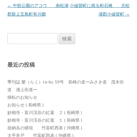
投
←
中筋公園のアコウ 南松浦
小値賀町に残る桁石橋 北松
稿
郡新上五島町有川郷
浦郡小値賀町
→
ナ
ビ
検
ゲ
索:
ー
シ
最近の投稿
ョ
ン
季刊誌 樂（らく）ra-ku 59号 長崎の道ーみさき道 茂木街
道 浦上街道ー
移転のお知らせ
お知らせ ( 長崎県 )
妙相寺・富川渓谷の紅葉 ２ ( 長崎県 )
妙相寺・富川渓谷の紅葉 １ ( 長崎県 )
祖納岳の猪垣 竹富町西表 ( 沖縄県 )
大平井戸 竹富町西表 ( 沖縄県 )