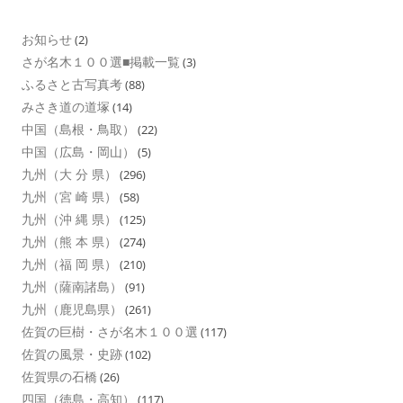
お知らせ
(2)
さが名木１００選■掲載一覧
(3)
ふるさと古写真考
(88)
みさき道の道塚
(14)
中国（島根・鳥取）
(22)
中国（広島・岡山）
(5)
九州（大 分 県）
(296)
九州（宮 崎 県）
(58)
九州（沖 縄 県）
(125)
九州（熊 本 県）
(274)
九州（福 岡 県）
(210)
九州（薩南諸島）
(91)
九州（鹿児島県）
(261)
佐賀の巨樹・さが名木１００選
(117)
佐賀の風景・史跡
(102)
佐賀県の石橋
(26)
四国（徳島・高知）
(117)