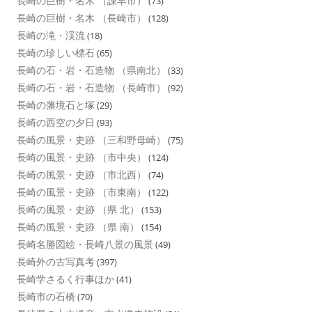
長崎の巨樹・名木 （諌早市）
(73)
長崎の巨樹・名木 （長崎市）
(128)
長崎の滝・渓流
(18)
長崎の珍しい標石
(65)
長崎の石・岩・石造物 （県南北）
(33)
長崎の石・岩・石造物 （長崎市）
(92)
長崎の藩境石と塚
(29)
長崎の西空の夕日
(93)
長崎の風景・史跡 （三和野母崎）
(75)
長崎の風景・史跡 （市中央）
(124)
長崎の風景・史跡 （市北西）
(74)
長崎の風景・史跡 （市東南）
(122)
長崎の風景・史跡 （県 北）
(153)
長崎の風景・史跡 （県 南）
(154)
長崎名勝図絵・長崎八景の風景
(49)
長崎外の古写真考
(397)
長崎学さるく行事ほか
(41)
長崎市の石橋
(70)