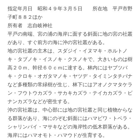
指定年月日 昭和４９年３月５日 所在地 平戸市野
子町８８２ほか
所有者 志自岐神社
平戸の南端、宮の浦の海岸に面する斜面に地の宮の社叢
があり、すぐ前方の海に沖の宮社叢がある。
地の宮社叢の主木は、スダジイ・イヌマキ・ホルトノ
キ・タブノキ・イスノキ・クスノキで、大きいものは樹
高２０ｍ、幹径６０ｃｍに達する。林内にはヤブツバ
キ・クロキ・オガタマノキ・ヤツデ・タイミンタチバナ
など多種類の常緑樹が生じ、林下にはアオノクマタケラ
ン・フウトウカズラ・サカキカズラ・テイカカズラ・ビ
ナンカズラなどが密生する。
沖の宮社叢は、中心部には地の宮社叢と同じ植物からな
る群落があり、海にのぞむ斜面にはハマビワ・トベラ・
シャリンバイ・マサキなどの海岸性の低木群落がある。
海岸にはハマオモト・ハマウドが生育する。