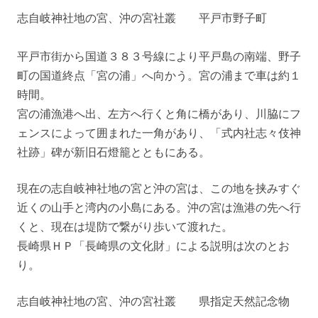
志自岐神社地の宮、沖の宮社叢 平戸市野子町
平戸市街から国道３８３号線により平戸島の南端、野子
町の国道終点「宮の浦」へ向かう。宮の浦まで車は約１
時間。
宮の浦漁港へ出、左方へ行くと角に橋があり、川脇にフ
ェンスによって囲まれた一角があり、「式内社志々伎神
社跡」碑が新旧石燈籠とともにある。
現在の志自岐神社地の宮と沖の宮は、この地を挟みすぐ
近くの山手と湾内の小島にある。沖の宮は漁港の先へ行
くと、現在は堤防で繋がり歩いて渡れた。
長崎県ＨＰ「長崎県の文化財」による説明は次のとお
り。
志自岐神社地の宮、沖の宮社叢 県指定天然記念物