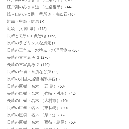
江戸期のみさき道 （往路後半）
(44)
烽火山のかま跡・番所道・南畝石
(16)
近畿・中部・関東
(7)
近畿（兵 庫 県）
(118)
長崎と近県の山野歩き
(168)
長崎のラビリンスな風景
(123)
長崎の三角点・水準点・地理局測点
(30)
長崎の古写真考 １
(270)
長崎の古写真考 ２
(146)
長崎の台場・番所など跡
(22)
長崎の外国人居留地跡標石
(28)
長崎の巨樹・名木 （五 島）
(68)
長崎の巨樹・名木 （壱岐・対馬）
(42)
長崎の巨樹・名木 （大村市）
(16)
長崎の巨樹・名木 （東長崎）
(30)
長崎の巨樹・名木 （県 北）
(85)
長崎の巨樹・名木 （西彼・島原）
(60)