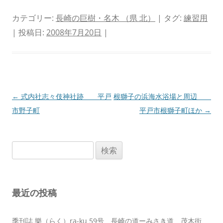
カテゴリー:
長崎の巨樹・名木 （県 北）
| タグ:
練習用
| 投稿日:
2008年7月20日
|
投
←
式内社志々伎神社跡 平戸
根獅子の浜海水浴場と周辺
稿
市野子町
平戸市根獅子町ほか
→
ナ
ビ
検
ゲ
索:
ー
シ
最近の投稿
ョ
ン
季刊誌 樂（らく）ra-ku 59号 長崎の道ーみさき道 茂木街