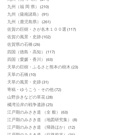
九州（福 岡 県）
(210)
九州（薩南諸島）
(91)
九州（鹿児島県）
(261)
佐賀の巨樹・さが名木１００選
(117)
佐賀の風景・史跡
(102)
佐賀県の石橋
(26)
四国（徳島・高知）
(117)
四国（愛媛・香川）
(63)
天草の巨樹・ふるさと熊本の樹木
(23)
天草の石橋
(10)
天草の風景・史跡
(31)
寄稿・ゆうこう・その他
(72)
山野歩きなどの草花
(28)
橘湾沿岸の戦争遺跡
(25)
江戸期のみさき道 （全 般）
(63)
江戸期のみさき道 （地図研究集）
(8)
江戸期のみさき道 （帰路ほか）
(12)
江戸期のみさき道 （往路前半）
(31)