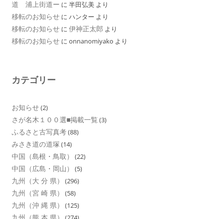
道 浦上街道ー
に
半田弘美
より
移転のお知らせ
に
ハンター
より
移転のお知らせ
伊神正太郎
に
より
移転のお知らせ
に
onnanomiyako
より
カテゴリー
お知らせ
(2)
さが名木１００選■掲載一覧
(3)
ふるさと古写真考
(88)
みさき道の道塚
(14)
中国（島根・鳥取）
(22)
中国（広島・岡山）
(5)
九州（大 分 県）
(296)
九州（宮 崎 県）
(58)
九州（沖 縄 県）
(125)
九州（熊 本 県）
(274)