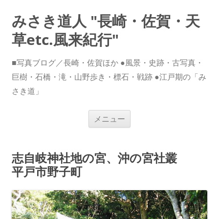
みさき道人 "長崎・佐賀・天
草etc.風来紀行"
■写真ブログ／長崎・佐賀ほか ●風景・史跡・古写真・
巨樹・石橋・滝・山野歩き・標石・戦跡 ●江戸期の「み
さき道」
コ
メニュー
ン
テ
ン
ツ
へ
志自岐神社地の宮、沖の宮社叢
ス
キ
平戸市野子町
ッ
プ