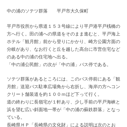
中の浦のソテツ群落 平戸市大久保町
平戸市役所から県道１５３号線により平戸港平戸桟橋の
方へ行く。田の浦への県道をそのまま進むと、平戸海上
ホテル「観月館」前から登りにかかり、崎方公園方面の
分岐があり、なお行くと丘を越した高台に市営住宅など
のある中の浦の住宅地へ出る。
「中の浦公民館」の次が「中の浦」バス停である。
ソテツ群落があるところには、このバス停前にある「観
月館」送迎バス駐車広場角から右折し、海岸の方へコン
クリート舗装道を約１００ｍほど下って行く。
道の終わりに長嶺宅が１軒あり、少し手前の平戸海峡と
浜を望む広い斜面地一帯が「中の浦の蘇鉄群落」となっ
ている。
長崎県ＨＰ「長崎県の文化財」による説明は次のとお