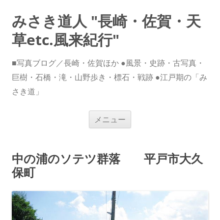
みさき道人 "長崎・佐賀・天
草etc.風来紀行"
■写真ブログ／長崎・佐賀ほか ●風景・史跡・古写真・
巨樹・石橋・滝・山野歩き・標石・戦跡 ●江戸期の「み
さき道」
コ
メニュー
ン
テ
ン
ツ
へ
中の浦のソテツ群落 平戸市大久
ス
キ
保町
ッ
プ