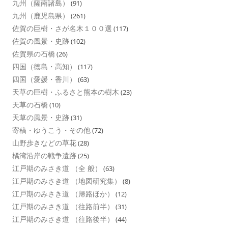
九州（薩南諸島）
(91)
九州（鹿児島県）
(261)
佐賀の巨樹・さが名木１００選
(117)
佐賀の風景・史跡
(102)
佐賀県の石橋
(26)
四国（徳島・高知）
(117)
四国（愛媛・香川）
(63)
天草の巨樹・ふるさと熊本の樹木
(23)
天草の石橋
(10)
天草の風景・史跡
(31)
寄稿・ゆうこう・その他
(72)
山野歩きなどの草花
(28)
橘湾沿岸の戦争遺跡
(25)
江戸期のみさき道 （全 般）
(63)
江戸期のみさき道 （地図研究集）
(8)
江戸期のみさき道 （帰路ほか）
(12)
江戸期のみさき道 （往路前半）
(31)
江戸期のみさき道 （往路後半）
(44)