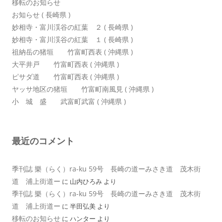
移転のお知らせ
お知らせ ( 長崎県 )
妙相寺・富川渓谷の紅葉 ２ ( 長崎県 )
妙相寺・富川渓谷の紅葉 １ ( 長崎県 )
祖納岳の猪垣 竹富町西表 ( 沖縄県 )
大平井戸 竹富町西表 ( 沖縄県 )
ピサダ道 竹富町西表 ( 沖縄県 )
ヤッサ地区の猪垣 竹富町南風見 ( 沖縄県 )
小 城 盛 武富町武富 ( 沖縄県 )
最近のコメント
季刊誌 樂（らく）ra-ku 59号 長崎の道ーみさき道 茂木街
道 浦上街道ー
に
山内ひろみ
より
季刊誌 樂（らく）ra-ku 59号 長崎の道ーみさき道 茂木街
道 浦上街道ー
に
半田弘美
より
移転のお知らせ
に
ハンター
より