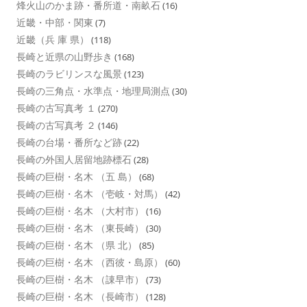
烽火山のかま跡・番所道・南畝石
(16)
近畿・中部・関東
(7)
近畿（兵 庫 県）
(118)
長崎と近県の山野歩き
(168)
長崎のラビリンスな風景
(123)
長崎の三角点・水準点・地理局測点
(30)
長崎の古写真考 １
(270)
長崎の古写真考 ２
(146)
長崎の台場・番所など跡
(22)
長崎の外国人居留地跡標石
(28)
長崎の巨樹・名木 （五 島）
(68)
長崎の巨樹・名木 （壱岐・対馬）
(42)
長崎の巨樹・名木 （大村市）
(16)
長崎の巨樹・名木 （東長崎）
(30)
長崎の巨樹・名木 （県 北）
(85)
長崎の巨樹・名木 （西彼・島原）
(60)
長崎の巨樹・名木 （諌早市）
(73)
長崎の巨樹・名木 （長崎市）
(128)