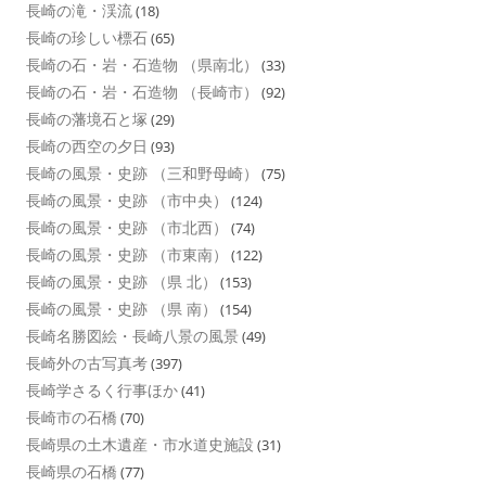
長崎の滝・渓流
(18)
長崎の珍しい標石
(65)
長崎の石・岩・石造物 （県南北）
(33)
長崎の石・岩・石造物 （長崎市）
(92)
長崎の藩境石と塚
(29)
長崎の西空の夕日
(93)
長崎の風景・史跡 （三和野母崎）
(75)
長崎の風景・史跡 （市中央）
(124)
長崎の風景・史跡 （市北西）
(74)
長崎の風景・史跡 （市東南）
(122)
長崎の風景・史跡 （県 北）
(153)
長崎の風景・史跡 （県 南）
(154)
長崎名勝図絵・長崎八景の風景
(49)
長崎外の古写真考
(397)
長崎学さるく行事ほか
(41)
長崎市の石橋
(70)
長崎県の土木遺産・市水道史施設
(31)
長崎県の石橋
(77)