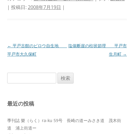
| 投稿日:
2008年7月19日
|
投
←
平戸古館のビロウ自生地
塩俵断崖の柱状節理 平戸市
稿
平戸市大久保町
生月町
→
ナ
ビ
検
ゲ
索:
ー
シ
最近の投稿
ョ
ン
季刊誌 樂（らく）ra-ku 59号 長崎の道ーみさき道 茂木街
道 浦上街道ー