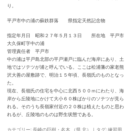
り。
平戸市中の浦の蘇鉄群落 県指定天然記念物
指定年月日 昭和２７年５月１３日 所在地 平戸市
大久保町字中の浦
管理責任者 平戸市
中の浦は平戸島北部の平戸瀬戸に臨んだ海岸にあり、土
地ではソテツが浦と呼んでいる。ここは松浦藩の家老熊
沢大善の屋敷跡で、明治１５年頃、長嶺氏のものとなっ
た。
現在、長嶺氏の住宅を中心に北西５００ｍにわたり、海
岸から丘陵地にかけて大小６０株ばかりのソテツが見ら
れる。そのうち長嶺家付近の２０株は植えたものと思わ
れるが、丘陵地のものは野生状態である。
カテゴリー:
長崎の巨樹・名木 （県 北）
| タグ:
練習用