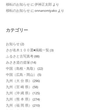
移転のお知らせ
伊神正太郎
に
より
移転のお知らせ
に
onnanomiyako
より
カテゴリー
お知らせ
(2)
さが名木１００選■掲載一覧
(3)
ふるさと古写真考
(88)
みさき道の道塚
(14)
中国（島根・鳥取）
(22)
中国（広島・岡山）
(5)
九州（大 分 県）
(296)
九州（宮 崎 県）
(58)
九州（沖 縄 県）
(125)
九州（熊 本 県）
(274)
九州（福 岡 県）
(210)