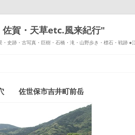
佐賀・天草etc.風来紀行"
風景・史跡・古写真・巨樹・石橋・滝・山野歩き・標石・戦跡 ●
コ
ン
テ
ン
ツ
へ
ス
キ
穴 佐世保市吉井町前岳
ッ
プ