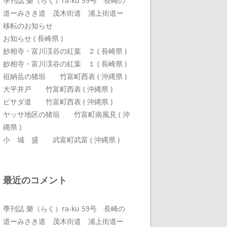
季刊誌 樂（らく）ra-ku 59号 長崎の
道ーみさき道 茂木街道 浦上街道ー
移転のお知らせ
お知らせ ( 長崎県 )
妙相寺・富川渓谷の紅葉 ２ ( 長崎県 )
妙相寺・富川渓谷の紅葉 １ ( 長崎県 )
祖納岳の猪垣 竹富町西表 ( 沖縄県 )
大平井戸 竹富町西表 ( 沖縄県 )
ピサダ道 竹富町西表 ( 沖縄県 )
ヤッサ地区の猪垣 竹富町南風見 ( 沖
縄県 )
小 城 盛 武富町武富 ( 沖縄県 )
最近のコメント
季刊誌 樂（らく）ra-ku 59号 長崎の
道ーみさき道 茂木街道 浦上街道ー