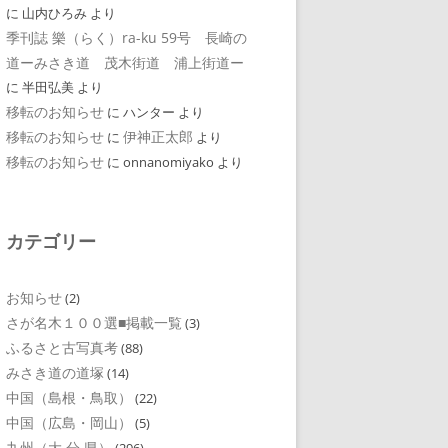
に
山内ひろみ
より
季刊誌 樂（らく）ra-ku 59号 長崎の
道ーみさき道 茂木街道 浦上街道ー
に
半田弘美
より
移転のお知らせ
に
ハンター
より
移転のお知らせ
伊神正太郎
に
より
移転のお知らせ
に
onnanomiyako
より
カテゴリー
お知らせ
(2)
さが名木１００選■掲載一覧
(3)
ふるさと古写真考
(88)
みさき道の道塚
(14)
中国（島根・鳥取）
(22)
中国（広島・岡山）
(5)
九州（大 分 県）