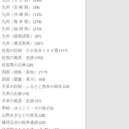
(296)
九州（宮 崎 県）
(58)
九州（沖 縄 県）
(125)
九州（熊 本 県）
(274)
九州（福 岡 県）
(210)
九州（薩南諸島）
(91)
九州（鹿児島県）
(261)
佐賀の巨樹・さが名木１００選
(117)
佐賀の風景・史跡
(102)
佐賀県の石橋
(26)
四国（徳島・高知）
(117)
四国（愛媛・香川）
(63)
天草の巨樹・ふるさと熊本の樹木
(23)
天草の石橋
(10)
天草の風景・史跡
(31)
寄稿・ゆうこう・その他
(72)
山野歩きなどの草花
(28)
橘湾沿岸の戦争遺跡
(25)