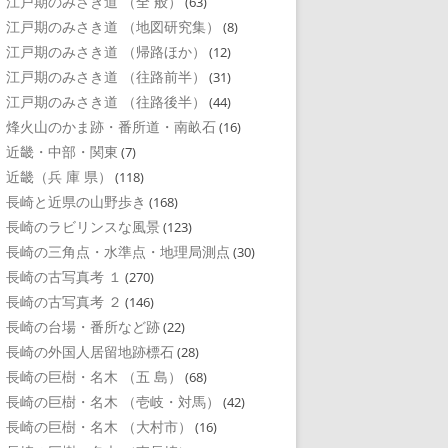
江戸期のみさき道 （全 般）
(63)
江戸期のみさき道 （地図研究集）
(8)
江戸期のみさき道 （帰路ほか）
(12)
江戸期のみさき道 （往路前半）
(31)
江戸期のみさき道 （往路後半）
(44)
烽火山のかま跡・番所道・南畝石
(16)
近畿・中部・関東
(7)
近畿（兵 庫 県）
(118)
長崎と近県の山野歩き
(168)
長崎のラビリンスな風景
(123)
長崎の三角点・水準点・地理局測点
(30)
長崎の古写真考 １
(270)
長崎の古写真考 ２
(146)
長崎の台場・番所など跡
(22)
長崎の外国人居留地跡標石
(28)
長崎の巨樹・名木 （五 島）
(68)
長崎の巨樹・名木 （壱岐・対馬）
(42)
長崎の巨樹・名木 （大村市）
(16)