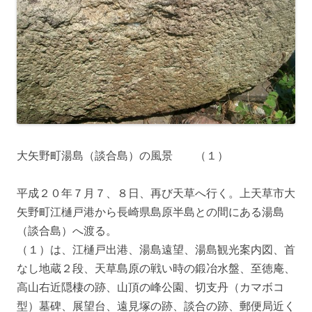
大矢野町湯島（談合島）の風景 （１）
平成２０年７月７、８日、再び天草へ行く。上天草市大
矢野町江樋戸港から長崎県島原半島との間にある湯島
（談合島）へ渡る。
（１）は、江樋戸出港、湯島遠望、湯島観光案内図、首
なし地蔵２段、天草島原の戦い時の鍛冶水盤、至徳庵、
高山右近隠棲の跡、山頂の峰公園、切支丹（カマボコ
型）墓碑、展望台、遠見塚の跡、談合の跡、郵便局近く