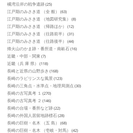
橘湾沿岸の戦争遺跡
(25)
江戸期のみさき道 （全 般）
(63)
江戸期のみさき道 （地図研究集）
(8)
江戸期のみさき道 （帰路ほか）
(12)
江戸期のみさき道 （往路前半）
(31)
江戸期のみさき道 （往路後半）
(44)
烽火山のかま跡・番所道・南畝石
(16)
近畿・中部・関東
(7)
近畿（兵 庫 県）
(118)
長崎と近県の山野歩き
(168)
長崎のラビリンスな風景
(123)
長崎の三角点・水準点・地理局測点
(30)
長崎の古写真考 １
(270)
長崎の古写真考 ２
(146)
長崎の台場・番所など跡
(22)
長崎の外国人居留地跡標石
(28)
長崎の巨樹・名木 （五 島）
(68)
長崎の巨樹・名木 （壱岐・対馬）
(42)