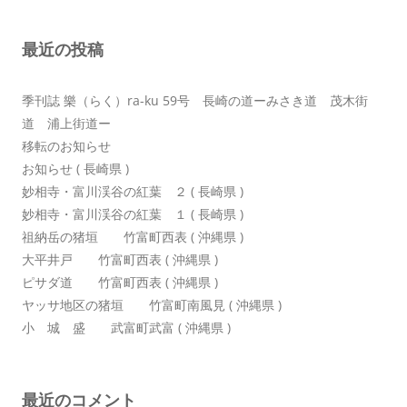
ー
シ
最近の投稿
ョ
ン
季刊誌 樂（らく）ra-ku 59号 長崎の道ーみさき道 茂木街
道 浦上街道ー
移転のお知らせ
お知らせ ( 長崎県 )
妙相寺・富川渓谷の紅葉 ２ ( 長崎県 )
妙相寺・富川渓谷の紅葉 １ ( 長崎県 )
祖納岳の猪垣 竹富町西表 ( 沖縄県 )
大平井戸 竹富町西表 ( 沖縄県 )
ピサダ道 竹富町西表 ( 沖縄県 )
ヤッサ地区の猪垣 竹富町南風見 ( 沖縄県 )
小 城 盛 武富町武富 ( 沖縄県 )
最近のコメント