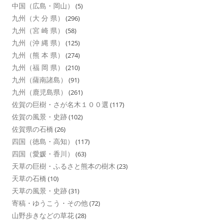
中国（広島・岡山）
(5)
九州（大 分 県）
(296)
九州（宮 崎 県）
(58)
九州（沖 縄 県）
(125)
九州（熊 本 県）
(274)
九州（福 岡 県）
(210)
九州（薩南諸島）
(91)
九州（鹿児島県）
(261)
佐賀の巨樹・さが名木１００選
(117)
佐賀の風景・史跡
(102)
佐賀県の石橋
(26)
四国（徳島・高知）
(117)
四国（愛媛・香川）
(63)
天草の巨樹・ふるさと熊本の樹木
(23)
天草の石橋
(10)
天草の風景・史跡
(31)
寄稿・ゆうこう・その他
(72)
山野歩きなどの草花
(28)