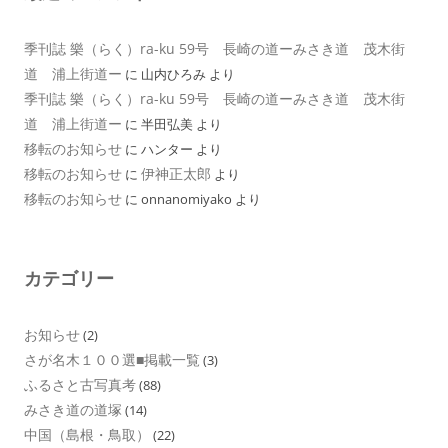
季刊誌 樂（らく）ra-ku 59号 長崎の道ーみさき道 茂木街
道 浦上街道ー
に
山内ひろみ
より
季刊誌 樂（らく）ra-ku 59号 長崎の道ーみさき道 茂木街
道 浦上街道ー
に
半田弘美
より
移転のお知らせ
に
ハンター
より
移転のお知らせ
伊神正太郎
に
より
移転のお知らせ
に
onnanomiyako
より
カテゴリー
お知らせ
(2)
さが名木１００選■掲載一覧
(3)
ふるさと古写真考
(88)
みさき道の道塚
(14)
中国（島根・鳥取）
(22)