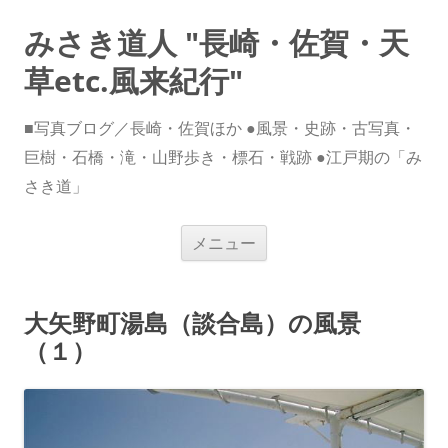
みさき道人 "長崎・佐賀・天
草etc.風来紀行"
■写真ブログ／長崎・佐賀ほか ●風景・史跡・古写真・
巨樹・石橋・滝・山野歩き・標石・戦跡 ●江戸期の「み
さき道」
コ
メニュー
ン
テ
ン
ツ
へ
大矢野町湯島（談合島）の風景
ス
キ
（１）
ッ
プ