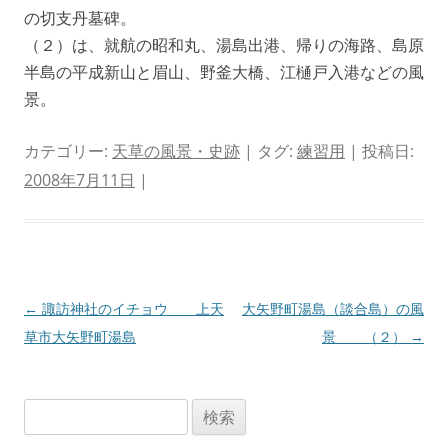
の切支丹墓碑。
（２）は、就航の昭和丸、湯島出港、帰りの海路、島原
半島の平成新山と眉山、野釜大橋、江樋戸入港などの風
景。
カテゴリー:
天草の風景・史跡
| タグ:
練習用
| 投稿日:
2008年7月11日
|
投
←
諏訪神社のイチョウ 上天
大矢野町湯島（談合島）の風
稿
草市大矢野町湯島
景 （２）
→
ナ
ビ
検
ゲ
索: