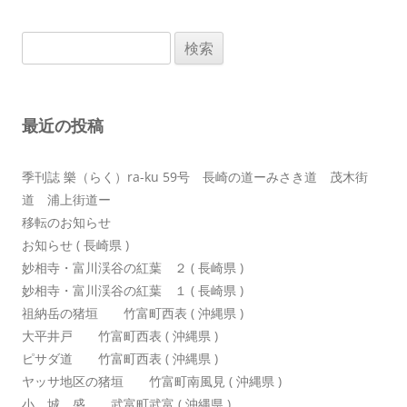
ナ
ビ
検
ゲ
索:
ー
シ
最近の投稿
ョ
ン
季刊誌 樂（らく）ra-ku 59号 長崎の道ーみさき道 茂木街
道 浦上街道ー
移転のお知らせ
お知らせ ( 長崎県 )
妙相寺・富川渓谷の紅葉 ２ ( 長崎県 )
妙相寺・富川渓谷の紅葉 １ ( 長崎県 )
祖納岳の猪垣 竹富町西表 ( 沖縄県 )
大平井戸 竹富町西表 ( 沖縄県 )
ピサダ道 竹富町西表 ( 沖縄県 )
ヤッサ地区の猪垣 竹富町南風見 ( 沖縄県 )
小 城 盛 武富町武富 ( 沖縄県 )