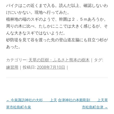
バイクはこの近くまで入る。読んだ以上、確認しないわ
けにいかない。現地へ行ってみた。
植林地の端のスギのようで、幹囲は２．５ｍあろうか。
周りの木に比べ、たしかにここでは大きく感じるが、そ
んな大きなスギではないようだ。
砂防堤を見て谷を渡った先の登山道左脇にも目立つ杉が
あった。
カテゴリー:
天草の巨樹・ふるさと熊本の樹木
| タグ:
練習用
| 投稿日:
2008年7月10日
|
投
←
今泉諏訪神社の大杉 上天
合津神社の本殿彫刻 上天草
稿
草市松島町今泉
市松島町合津
→