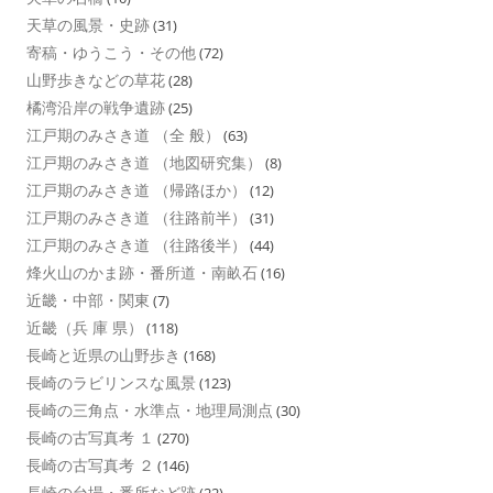
天草の風景・史跡
(31)
寄稿・ゆうこう・その他
(72)
山野歩きなどの草花
(28)
橘湾沿岸の戦争遺跡
(25)
江戸期のみさき道 （全 般）
(63)
江戸期のみさき道 （地図研究集）
(8)
江戸期のみさき道 （帰路ほか）
(12)
江戸期のみさき道 （往路前半）
(31)
江戸期のみさき道 （往路後半）
(44)
烽火山のかま跡・番所道・南畝石
(16)
近畿・中部・関東
(7)
近畿（兵 庫 県）
(118)
長崎と近県の山野歩き
(168)
長崎のラビリンスな風景
(123)
長崎の三角点・水準点・地理局測点
(30)
長崎の古写真考 １
(270)
長崎の古写真考 ２
(146)
長崎の台場・番所など跡
(22)