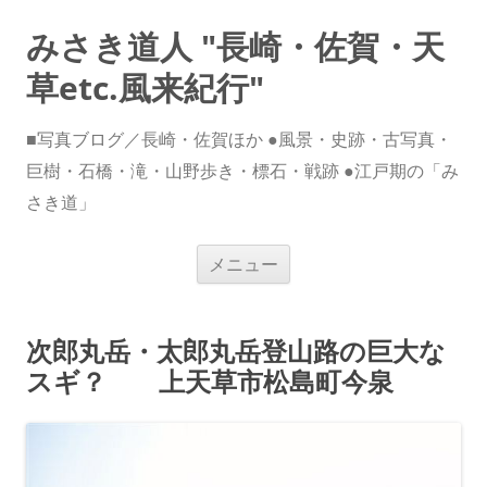
みさき道人 "長崎・佐賀・天
草etc.風来紀行"
■写真ブログ／長崎・佐賀ほか ●風景・史跡・古写真・
巨樹・石橋・滝・山野歩き・標石・戦跡 ●江戸期の「み
さき道」
コ
メニュー
ン
テ
ン
ツ
へ
次郎丸岳・太郎丸岳登山路の巨大な
ス
キ
スギ？ 上天草市松島町今泉
ッ
プ