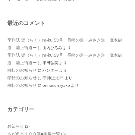
最近のコメント
季刊誌 樂（らく）ra-ku 59号 長崎の道ーみさき道 茂木街
道 浦上街道ー
に
山内ひろみ
より
季刊誌 樂（らく）ra-ku 59号 長崎の道ーみさき道 茂木街
道 浦上街道ー
に
半田弘美
より
移転のお知らせ
に
ハンター
より
移転のお知らせ
伊神正太郎
に
より
移転のお知らせ
に
onnanomiyako
より
カテゴリー
お知らせ
(2)
さが名木１００選■掲載一覧
(3)