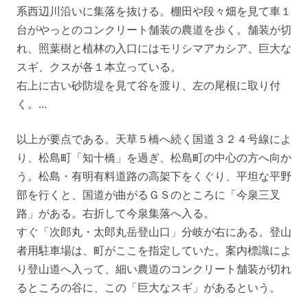
系西辺川沿いに集落を抜ける。棚田や段々畑を見て車１
台がやっとのコンクリート舗装の農道を歩く。舗装が切
れ、照葉樹と植林の入口にはモリシマアカシア、巨大な
スギ、クスが各１本立っている。
右上に古い砂防堤を見て谷を渡り、左の尾根に取り付
く。…
以上が要点である。天草５橋へ続く国道３２４号線によ
り、松島町「知十橋」を過ぎ、松島町の中心の方へ向か
う。松島・有明有料道路の高架下をくぐり、平坦な平野
部を行くと、国道が曲がるＧＳのところに「今泉三叉
路」がある。右折して今泉集落へ入る。
すぐ「次郎丸・太郎丸岳登山口」分岐が右にある。登山
者用駐車場は、町がここを指定していた。案内標識によ
り登山道へ入って、細い農道のコンクリート舗装が切れ
るところの谷に、この「巨大なスギ」があるという。