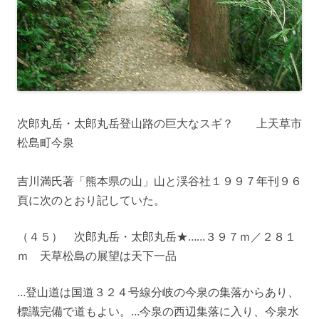
次郎丸岳・太郎丸岳登山路の巨大なスギ？ 上天草市
松島町今泉
吉川満氏著「熊本県の山」山と渓谷社１９９７年刊９６
頁に次のとおり記していた。
（４５） 次郎丸岳・太郎丸岳★……３９７ｍ／２８１
ｍ 天草松島の展望は天下一品
…登山道は国道３２４号線分岐の今泉の集落からあり、
標識完備で道もよい。…今泉の西辺集落に入り、今泉水