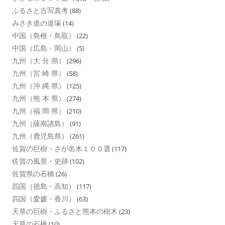
ふるさと古写真考
(88)
みさき道の道塚
(14)
中国（島根・鳥取）
(22)
中国（広島・岡山）
(5)
九州（大 分 県）
(296)
九州（宮 崎 県）
(58)
九州（沖 縄 県）
(125)
九州（熊 本 県）
(274)
九州（福 岡 県）
(210)
九州（薩南諸島）
(91)
九州（鹿児島県）
(261)
佐賀の巨樹・さが名木１００選
(117)
佐賀の風景・史跡
(102)
佐賀県の石橋
(26)
四国（徳島・高知）
(117)
四国（愛媛・香川）
(63)
天草の巨樹・ふるさと熊本の樹木
(23)
天草の石橋
(10)