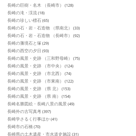
長崎の巨樹・名木 （長崎市）
(128)
長崎の滝・渓流
(18)
長崎の珍しい標石
(65)
長崎の石・岩・石造物 （県南北）
(33)
長崎の石・岩・石造物 （長崎市）
(92)
長崎の藩境石と塚
(29)
長崎の西空の夕日
(93)
長崎の風景・史跡 （三和野母崎）
(75)
長崎の風景・史跡 （市中央）
(124)
長崎の風景・史跡 （市北西）
(74)
長崎の風景・史跡 （市東南）
(122)
長崎の風景・史跡 （県 北）
(153)
長崎の風景・史跡 （県 南）
(154)
長崎名勝図絵・長崎八景の風景
(49)
長崎外の古写真考
(397)
長崎学さるく行事ほか
(41)
長崎市の石橋
(70)
長崎県の土木遺産・市水道史施設
(31)