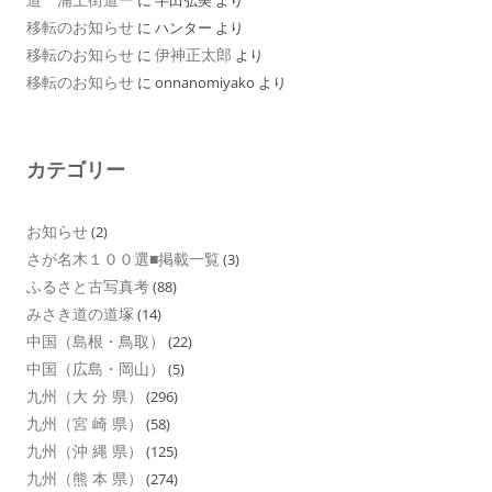
に
半田弘美
より
移転のお知らせ
に
ハンター
より
移転のお知らせ
伊神正太郎
に
より
移転のお知らせ
に
onnanomiyako
より
カテゴリー
お知らせ
(2)
さが名木１００選■掲載一覧
(3)
ふるさと古写真考
(88)
みさき道の道塚
(14)
中国（島根・鳥取）
(22)
中国（広島・岡山）
(5)
九州（大 分 県）
(296)
九州（宮 崎 県）
(58)
九州（沖 縄 県）
(125)
九州（熊 本 県）
(274)