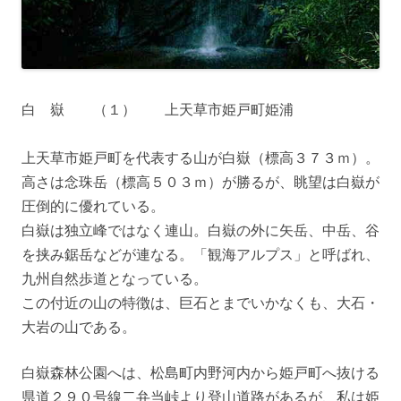
白 嶽 （１） 上天草市姫戸町姫浦
上天草市姫戸町を代表する山が白嶽（標高３７３ｍ）。
高さは念珠岳（標高５０３ｍ）が勝るが、眺望は白嶽が
圧倒的に優れている。
白嶽は独立峰ではなく連山。白嶽の外に矢岳、中岳、谷
を挟み鋸岳などが連なる。「観海アルプス」と呼ばれ、
九州自然歩道となっている。
この付近の山の特徴は、巨石とまでいかなくも、大石・
大岩の山である。
白嶽森林公園へは、松島町内野河内から姫戸町へ抜ける
県道２９０号線二弁当峠より登山道路があるが、私は姫