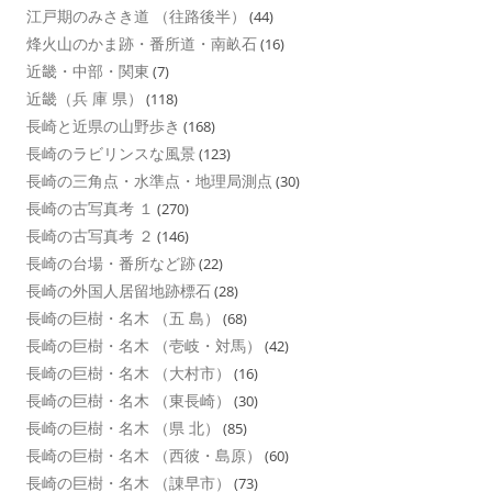
江戸期のみさき道 （往路後半）
(44)
烽火山のかま跡・番所道・南畝石
(16)
近畿・中部・関東
(7)
近畿（兵 庫 県）
(118)
長崎と近県の山野歩き
(168)
長崎のラビリンスな風景
(123)
長崎の三角点・水準点・地理局測点
(30)
長崎の古写真考 １
(270)
長崎の古写真考 ２
(146)
長崎の台場・番所など跡
(22)
長崎の外国人居留地跡標石
(28)
長崎の巨樹・名木 （五 島）
(68)
長崎の巨樹・名木 （壱岐・対馬）
(42)
長崎の巨樹・名木 （大村市）
(16)
長崎の巨樹・名木 （東長崎）
(30)
長崎の巨樹・名木 （県 北）
(85)
長崎の巨樹・名木 （西彼・島原）
(60)
長崎の巨樹・名木 （諌早市）
(73)