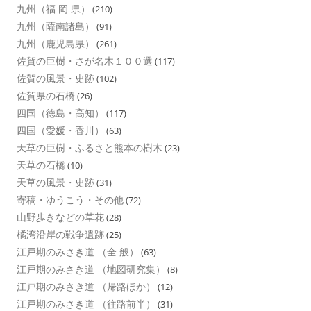
九州（福 岡 県）
(210)
九州（薩南諸島）
(91)
九州（鹿児島県）
(261)
佐賀の巨樹・さが名木１００選
(117)
佐賀の風景・史跡
(102)
佐賀県の石橋
(26)
四国（徳島・高知）
(117)
四国（愛媛・香川）
(63)
天草の巨樹・ふるさと熊本の樹木
(23)
天草の石橋
(10)
天草の風景・史跡
(31)
寄稿・ゆうこう・その他
(72)
山野歩きなどの草花
(28)
橘湾沿岸の戦争遺跡
(25)
江戸期のみさき道 （全 般）
(63)
江戸期のみさき道 （地図研究集）
(8)
江戸期のみさき道 （帰路ほか）
(12)
江戸期のみさき道 （往路前半）
(31)