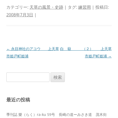
カテゴリー:
天草の風景・史跡
| タグ:
練習用
| 投稿日:
2008年7月3日
|
投
←
永目神社のアコウ 上天草
白 嶽 （２） 上天草
稿
市姫戸町姫浦
市姫戸町姫浦
→
ナ
ビ
検
ゲ
索:
ー
シ
最近の投稿
ョ
ン
季刊誌 樂（らく）ra-ku 59号 長崎の道ーみさき道 茂木街