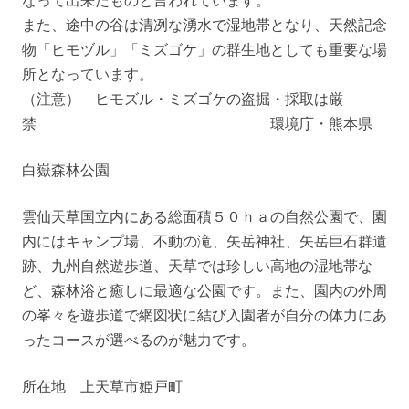
なって出来たものと言われています。
また、途中の谷は清冽な湧水で湿地帯となり、天然記念
物「ヒモヅル」「ミズゴケ」の群生地としても重要な場
所となっています。
（注意） ヒモズル・ミズゴケの盗掘・採取は厳
禁 環境庁・熊本県
白嶽森林公園
雲仙天草国立内にある総面積５０ｈａの自然公園で、園
内にはキャンプ場、不動の滝、矢岳神社、矢岳巨石群遺
跡、九州自然遊歩道、天草では珍しい高地の湿地帯な
ど、森林浴と癒しに最適な公園です。また、園内の外周
の峯々を遊歩道で網図状に結び入園者が自分の体力にあ
ったコースが選べるのが魅力です。
所在地 上天草市姫戸町