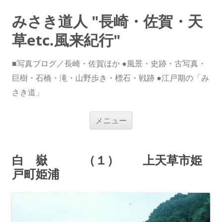
みさき道人 "長崎・佐賀・天
草etc.風来紀行"
■写真ブログ／長崎・佐賀ほか ●風景・史跡・古写真・
巨樹・石橋・滝・山野歩き・標石・戦跡 ●江戸期の「み
さき道」
コ
メニュー
ン
テ
ン
ツ
へ
白 嶽 （１） 上天草市姫
ス
キ
戸町姫浦
ッ
プ