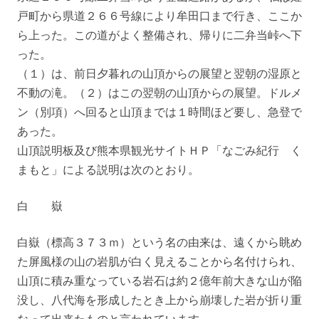
戸町から県道２６６号線により牟田口まで行き、ここか
ら上った。この道がよく整備され、帰りに二弁当峠へ下
った。
（１）は、前日夕暮れの山頂からの展望と翌朝の湿原と
不動の滝。（２）はこの翌朝の山頂からの展望。ドルメ
ン（別項）へ回ると山頂までは１時間ほど要し、急登で
あった。
山頂説明板及び熊本県観光サイトＨＰ「なごみ紀行 く
まもと」による説明は次のとおり。
白 嶽
白嶽（標高３７３ｍ）という名の由来は、遠くから眺め
た屏風様の山の岩肌が白く見えることから名付けられ、
山頂に積み重なっている岩石は約２億年前大きな山が陥
没し、八代海を形成したとき上から崩壊した岩が折り重