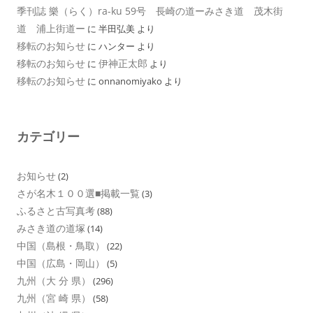
季刊誌 樂（らく）ra-ku 59号 長崎の道ーみさき道 茂木街
道 浦上街道ー
に
半田弘美
より
移転のお知らせ
に
ハンター
より
移転のお知らせ
伊神正太郎
に
より
移転のお知らせ
に
onnanomiyako
より
カテゴリー
お知らせ
(2)
さが名木１００選■掲載一覧
(3)
ふるさと古写真考
(88)
みさき道の道塚
(14)
中国（島根・鳥取）
(22)
中国（広島・岡山）
(5)
九州（大 分 県）
(296)
九州（宮 崎 県）
(58)