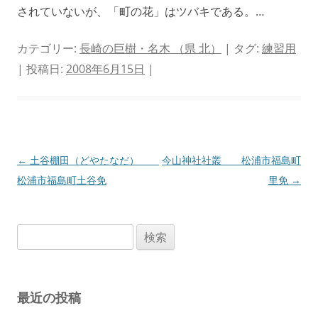
されていないが、「町の花」はツバキである。…
カテゴリー:
長崎の巨樹・名木 （県 北）
| タグ:
練習用
| 投稿日:
2008年6月15日
|
投
←
土谷棚田（どやたなだ）
今山神社社叢 松浦市福島町
稿
松浦市福島町土谷免
里免
→
ナ
ビ
検
ゲ
索:
ー
シ
最近の投稿
ョ