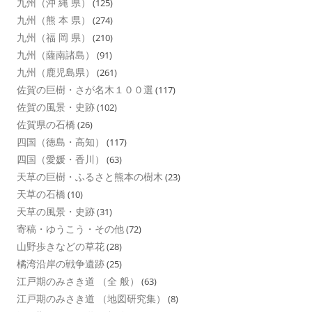
九州（沖 縄 県）
(125)
九州（熊 本 県）
(274)
九州（福 岡 県）
(210)
九州（薩南諸島）
(91)
九州（鹿児島県）
(261)
佐賀の巨樹・さが名木１００選
(117)
佐賀の風景・史跡
(102)
佐賀県の石橋
(26)
四国（徳島・高知）
(117)
四国（愛媛・香川）
(63)
天草の巨樹・ふるさと熊本の樹木
(23)
天草の石橋
(10)
天草の風景・史跡
(31)
寄稿・ゆうこう・その他
(72)
山野歩きなどの草花
(28)
橘湾沿岸の戦争遺跡
(25)
江戸期のみさき道 （全 般）
(63)
江戸期のみさき道 （地図研究集）
(8)