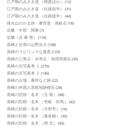
江戸期のみさき道 （帰路ほか）
(12)
江戸期のみさき道 （往路前半）
(31)
江戸期のみさき道 （往路後半）
(44)
烽火山のかま跡・番所道・南畝石
(16)
近畿・中部・関東
(7)
近畿（兵 庫 県）
(118)
長崎と近県の山野歩き
(168)
長崎のラビリンスな風景
(123)
長崎の三角点・水準点・地理局測点
(30)
長崎の古写真考 １
(270)
長崎の古写真考 ２
(146)
長崎の台場・番所など跡
(22)
長崎の外国人居留地跡標石
(28)
長崎の巨樹・名木 （五 島）
(68)
長崎の巨樹・名木 （壱岐・対馬）
(42)
長崎の巨樹・名木 （大村市）
(16)
長崎の巨樹・名木 （東長崎）
(30)
長崎の巨樹・名木 （県 北）
(85)