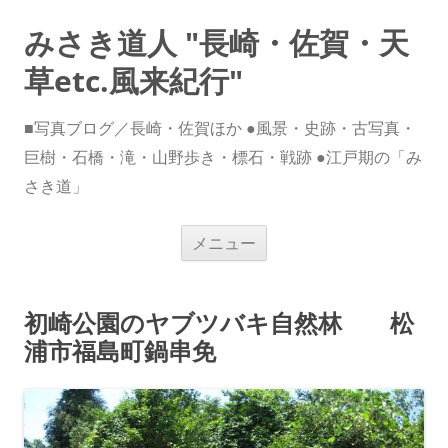
みさき道人 "長崎・佐賀・天
草etc.風来紀行"
■写真ブログ／長崎・佐賀ほか ●風景・史跡・古写真・
巨樹・石橋・滝・山野歩き・標石・戦跡 ●江戸期の「み
さき道」
コ
メニュー
ン
テ
ン
ツ
へ
初崎公園のヤブツバキ自然林 松
ス
キ
浦市福島町鍋串免
ッ
プ