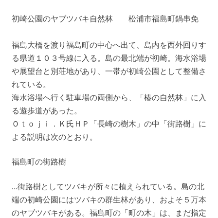
初崎公園のヤブツバキ自然林 松浦市福島町鍋串免
福島大橋を渡り福島町の中心へ出て、島内を西外回りす
る県道１０３号線に入る。島の最北端が初崎。海水浴場
や展望台と別荘地があり、一帯が初崎公園として整備さ
れている。
海水浴場へ行く駐車場の両側から、「椿の自然林」に入
る遊歩道があった。
Ｏｔｏｊｉ．Ｋ氏ＨＰ「長崎の樹木」の中「街路樹」に
よる説明は次のとおり。
福島町の街路樹
…街路樹としてツバキが所々に植えられている。島の北
端の初崎公園にはツバキの群生林があり、およそ５万本
のヤブツバキがある。福島町の「町の木」は、まだ指定