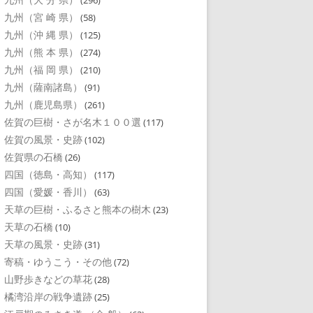
(296)
九州（宮 崎 県）
(58)
九州（沖 縄 県）
(125)
九州（熊 本 県）
(274)
九州（福 岡 県）
(210)
九州（薩南諸島）
(91)
九州（鹿児島県）
(261)
佐賀の巨樹・さが名木１００選
(117)
佐賀の風景・史跡
(102)
佐賀県の石橋
(26)
四国（徳島・高知）
(117)
四国（愛媛・香川）
(63)
天草の巨樹・ふるさと熊本の樹木
(23)
天草の石橋
(10)
天草の風景・史跡
(31)
寄稿・ゆうこう・その他
(72)
山野歩きなどの草花
(28)
橘湾沿岸の戦争遺跡
(25)