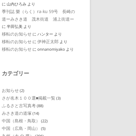
に
山内ひろみ
より
季刊誌 樂（らく）ra-ku 59号 長崎の
道ーみさき道 茂木街道 浦上街道ー
に
半田弘美
より
移転のお知らせ
に
ハンター
より
移転のお知らせ
伊神正太郎
に
より
移転のお知らせ
に
onnanomiyako
より
カテゴリー
お知らせ
(2)
さが名木１００選■掲載一覧
(3)
ふるさと古写真考
(88)
みさき道の道塚
(14)
中国（島根・鳥取）
(22)
中国（広島・岡山）
(5)
九州（大 分 県）