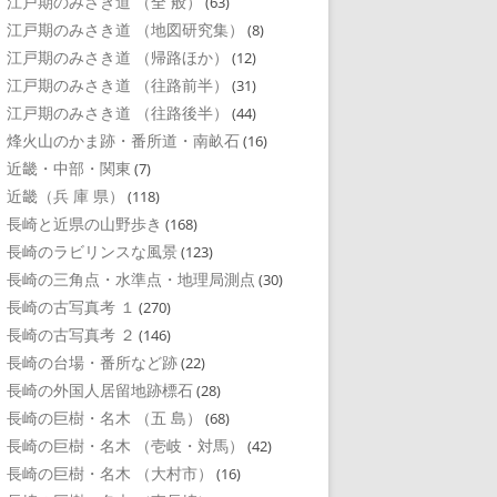
江戸期のみさき道 （全 般）
(63)
江戸期のみさき道 （地図研究集）
(8)
江戸期のみさき道 （帰路ほか）
(12)
江戸期のみさき道 （往路前半）
(31)
江戸期のみさき道 （往路後半）
(44)
烽火山のかま跡・番所道・南畝石
(16)
近畿・中部・関東
(7)
近畿（兵 庫 県）
(118)
長崎と近県の山野歩き
(168)
長崎のラビリンスな風景
(123)
長崎の三角点・水準点・地理局測点
(30)
長崎の古写真考 １
(270)
長崎の古写真考 ２
(146)
長崎の台場・番所など跡
(22)
長崎の外国人居留地跡標石
(28)
長崎の巨樹・名木 （五 島）
(68)
長崎の巨樹・名木 （壱岐・対馬）
(42)
長崎の巨樹・名木 （大村市）
(16)