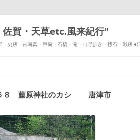
佐賀・天草etc.風来紀行"
風景・史跡・古写真・巨樹・石橋・滝・山野歩き・標石・戦跡 ●
コ
ン
テ
ン
ツ
へ
ス
キ
６８ 藤原神社のカシ 唐津市
ッ
プ