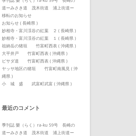
季刊誌 樂（らく）ra-ku 59号 長崎の
道ーみさき道 茂木街道 浦上街道ー
移転のお知らせ
お知らせ ( 長崎県 )
妙相寺・富川渓谷の紅葉 ２ ( 長崎県 )
妙相寺・富川渓谷の紅葉 １ ( 長崎県 )
祖納岳の猪垣 竹富町西表 ( 沖縄県 )
大平井戸 竹富町西表 ( 沖縄県 )
ピサダ道 竹富町西表 ( 沖縄県 )
ヤッサ地区の猪垣 竹富町南風見 ( 沖
縄県 )
小 城 盛 武富町武富 ( 沖縄県 )
最近のコメント
季刊誌 樂（らく）ra-ku 59号 長崎の
道ーみさき道 茂木街道 浦上街道ー