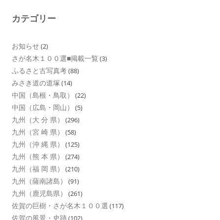
カテゴリー
お知らせ
(2)
さが名木１００選■掲載一覧
(3)
ふるさと古写真考
(88)
みさき道の道塚
(14)
中国（島根・鳥取）
(22)
中国（広島・岡山）
(5)
九州（大 分 県）
(296)
九州（宮 崎 県）
(58)
九州（沖 縄 県）
(125)
九州（熊 本 県）
(274)
九州（福 岡 県）
(210)
九州（薩南諸島）
(91)
九州（鹿児島県）
(261)
佐賀の巨樹・さが名木１００選
(117)
佐賀の風景・史跡
(102)