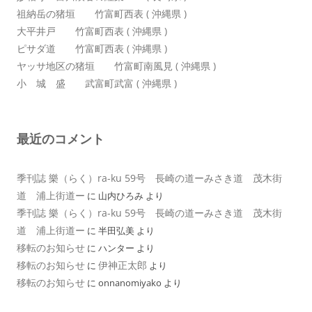
祖納岳の猪垣 竹富町西表 ( 沖縄県 )
大平井戸 竹富町西表 ( 沖縄県 )
ピサダ道 竹富町西表 ( 沖縄県 )
ヤッサ地区の猪垣 竹富町南風見 ( 沖縄県 )
小 城 盛 武富町武富 ( 沖縄県 )
最近のコメント
季刊誌 樂（らく）ra-ku 59号 長崎の道ーみさき道 茂木街
道 浦上街道ー
に
山内ひろみ
より
季刊誌 樂（らく）ra-ku 59号 長崎の道ーみさき道 茂木街
道 浦上街道ー
に
半田弘美
より
移転のお知らせ
に
ハンター
より
移転のお知らせ
伊神正太郎
に
より
移転のお知らせ
に
onnanomiyako
より