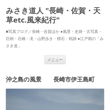
みさき道人 "長崎・佐賀・天
草etc.風来紀行"
■写真ブログ／長崎・佐賀ほか ●風景・史跡・古写真・
巨樹・石橋・滝・山野歩き・標石・戦跡 ●江戸期の「み
さき道」
コ
メニュー
ン
テ
ン
ツ
へ
沖之島の風景 長崎市伊王島町
ス
キ
ッ
プ