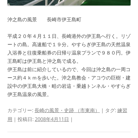
沖之島の風景 長崎市伊王島町
平成２０年４月１１日、長崎港外の伊王島へ行く。リゾ
ートの島。高速船で１９分。やすらぎ伊王島の天然温泉
入浴券と往復乗船券の日帰り温泉プランで９８０円。伊
王島町は伊王島と沖之島で成る。
伊王島は前に紹介しているので、今回は沖之島の一周コ
ース約４ｋｍを歩いた。沖之島教会・アコウの巨樹・建
設中の伊王島大橋・畦の岩這・乗越トンネル・やすらぎ
伊王島温泉の風景。
カテゴリー:
長崎の風景・史跡 （市東南）
| タグ:
練習
用
| 投稿日:
2008年4月11日
|