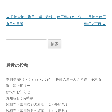
投
←
竹崎城址・塩田川岸・武雄・
伊王島のアコウ 長崎市伊王
稿
有田の風景
島町２丁目
→
ナ
ビ
検
ゲ
索:
ー
シ
最近の投稿
ョ
ン
季刊誌 樂（らく）ra-ku 59号 長崎の道ーみさき道 茂木街
道 浦上街道ー
移転のお知らせ
お知らせ ( 長崎県 )
妙相寺・富川渓谷の紅葉 ２ ( 長崎県 )
妙相寺・富川渓谷の紅葉 １ ( 長崎県 )