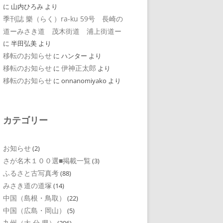
に
山内ひろみ
より
季刊誌 樂（らく）ra-ku 59号 長崎の
道ーみさき道 茂木街道 浦上街道ー
に
半田弘美
より
移転のお知らせ
に
ハンター
より
移転のお知らせ
伊神正太郎
に
より
移転のお知らせ
に
onnanomiyako
より
カテゴリー
お知らせ
(2)
さが名木１００選■掲載一覧
(3)
ふるさと古写真考
(88)
みさき道の道塚
(14)
中国（島根・鳥取）
(22)
中国（広島・岡山）
(5)
九州（大 分 県）