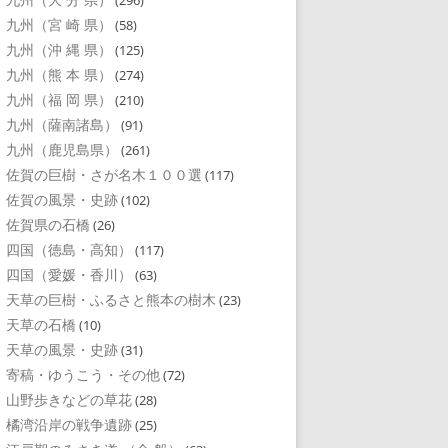
(296)
九州（宮 崎 県）
(58)
九州（沖 縄 県）
(125)
九州（熊 本 県）
(274)
九州（福 岡 県）
(210)
九州（薩南諸島）
(91)
九州（鹿児島県）
(261)
佐賀の巨樹・さが名木１００選
(117)
佐賀の風景・史跡
(102)
佐賀県の石橋
(26)
四国（徳島・高知）
(117)
四国（愛媛・香川）
(63)
天草の巨樹・ふるさと熊本の樹木
(23)
天草の石橋
(10)
天草の風景・史跡
(31)
寄稿・ゆうこう・その他
(72)
山野歩きなどの草花
(28)
橘湾沿岸の戦争遺跡
(25)