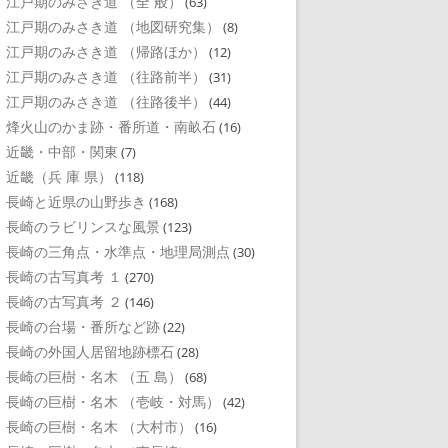
江戸期のみさき道 （全 般）
(63)
江戸期のみさき道 （地図研究集）
(8)
江戸期のみさき道 （帰路ほか）
(12)
江戸期のみさき道 （往路前半）
(31)
江戸期のみさき道 （往路後半）
(44)
烽火山のかま跡・番所道・南畝石
(16)
近畿・中部・関東
(7)
近畿（兵 庫 県）
(118)
長崎と近県の山野歩き
(168)
長崎のラビリンスな風景
(123)
長崎の三角点・水準点・地理局測点
(30)
長崎の古写真考 １
(270)
長崎の古写真考 ２
(146)
長崎の台場・番所など跡
(22)
長崎の外国人居留地跡標石
(28)
長崎の巨樹・名木 （五 島）
(68)
長崎の巨樹・名木 （壱岐・対馬）
(42)
長崎の巨樹・名木 （大村市）
(16)