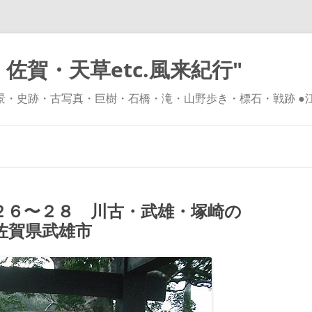
佐賀・天草etc.風来紀行"
風景・史跡・古写真・巨樹・石橋・滝・山野歩き・標石・戦跡 ●
コ
ン
テ
ン
ツ
へ
ス
キ
６〜２８ 川古・武雄・塚崎の
ッ
プ
佐賀県武雄市