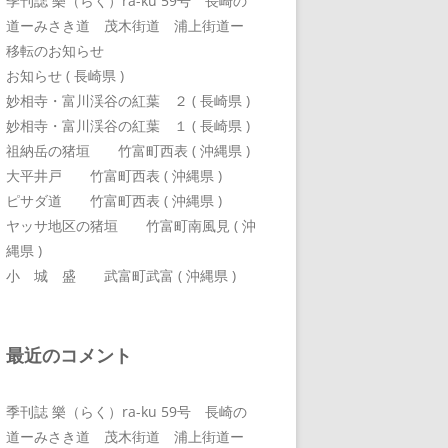
季刊誌 樂（らく）ra-ku 59号 長崎の
道ーみさき道 茂木街道 浦上街道ー
移転のお知らせ
お知らせ ( 長崎県 )
妙相寺・富川渓谷の紅葉 ２ ( 長崎県 )
妙相寺・富川渓谷の紅葉 １ ( 長崎県 )
祖納岳の猪垣 竹富町西表 ( 沖縄県 )
大平井戸 竹富町西表 ( 沖縄県 )
ピサダ道 竹富町西表 ( 沖縄県 )
ヤッサ地区の猪垣 竹富町南風見 ( 沖
縄県 )
小 城 盛 武富町武富 ( 沖縄県 )
最近のコメント
季刊誌 樂（らく）ra-ku 59号 長崎の
道ーみさき道 茂木街道 浦上街道ー