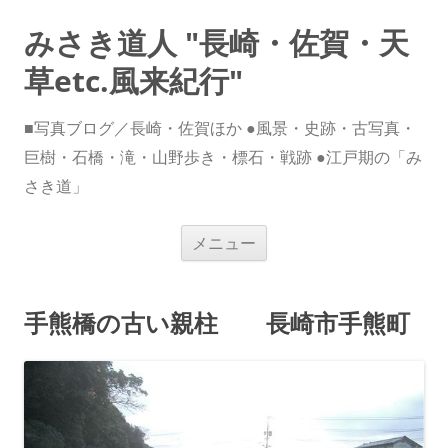
みさき道人 "長崎・佐賀・天
草etc.風来紀行"
■写真ブログ／長崎・佐賀ほか ●風景・史跡・古写真・
巨樹・石橋・滝・山野歩き・標石・戦跡 ●江戸期の「み
さき道」
コ
メニュー
ン
テ
ン
ツ
へ
手熊橋の古い親柱 長崎市手熊町
ス
キ
ッ
プ