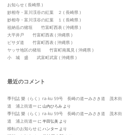
お知らせ ( 長崎県 )
妙相寺・富川渓谷の紅葉 ２ ( 長崎県 )
妙相寺・富川渓谷の紅葉 １ ( 長崎県 )
祖納岳の猪垣 竹富町西表 ( 沖縄県 )
大平井戸 竹富町西表 ( 沖縄県 )
ピサダ道 竹富町西表 ( 沖縄県 )
ヤッサ地区の猪垣 竹富町南風見 ( 沖縄県 )
小 城 盛 武富町武富 ( 沖縄県 )
最近のコメント
季刊誌 樂（らく）ra-ku 59号 長崎の道ーみさき道 茂木街
道 浦上街道ー
に
山内ひろみ
より
季刊誌 樂（らく）ra-ku 59号 長崎の道ーみさき道 茂木街
道 浦上街道ー
に
半田弘美
より
移転のお知らせ
に
ハンター
より