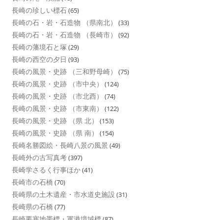
長崎の珍しい標石
(65)
長崎の石・岩・石造物 （県南北）
(33)
長崎の石・岩・石造物 （長崎市）
(92)
長崎の藩境石と塚
(29)
長崎の西空の夕日
(93)
長崎の風景・史跡 （三和野母崎）
(75)
長崎の風景・史跡 （市中央）
(124)
長崎の風景・史跡 （市北西）
(74)
長崎の風景・史跡 （市東南）
(122)
長崎の風景・史跡 （県 北）
(153)
長崎の風景・史跡 （県 南）
(154)
長崎名勝図絵・長崎八景の風景
(49)
長崎外の古写真考
(397)
長崎学さるく行事ほか
(41)
長崎市の石橋
(70)
長崎県の土木遺産・市水道史施設
(31)
長崎県の石橋
(77)
長崎要塞地帯標・軍港境域標
(87)