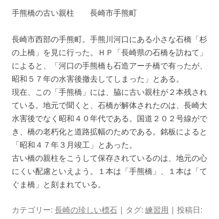
手熊橋の古い親柱 長崎市手熊町
長崎市西部の手熊町。手熊川河口にある小さな石橋「杉
の上橋」を見に行った。ＨＰ「長崎県の石橋を訪ねて」
によると、「河口の手熊橋も石造アーチ橋で有ったが、
昭和５７年の水害後撤去してしまった」とある。
現在、この「手熊橋」には、脇に古い親柱が２本残され
ている。地元で聞くと、石橋が解体されたのは、長崎大
水害後でなく昭和４０年代である。国道２０２号線がで
き、橋の老朽化と道路拡幅のためである。銘板によると
「昭和４７年３月竣工」とあった。
古い橋の親柱をこうして保存されているのは、地元の心
にくい配慮といえよう。１本は「手熊橋」、１本は「て
ぐま橋」と刻まれている。
カテゴリー:
長崎の珍しい標石
| タグ:
練習用
| 投稿日: