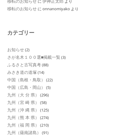
移転のお知らせ
伊神正太郎
に
より
移転のお知らせ
に
onnanomiyako
より
カテゴリー
お知らせ
(2)
さが名木１００選■掲載一覧
(3)
ふるさと古写真考
(88)
みさき道の道塚
(14)
中国（島根・鳥取）
(22)
中国（広島・岡山）
(5)
九州（大 分 県）
(296)
九州（宮 崎 県）
(58)
九州（沖 縄 県）
(125)
九州（熊 本 県）
(274)
九州（福 岡 県）
(210)
九州（薩南諸島）
(91)