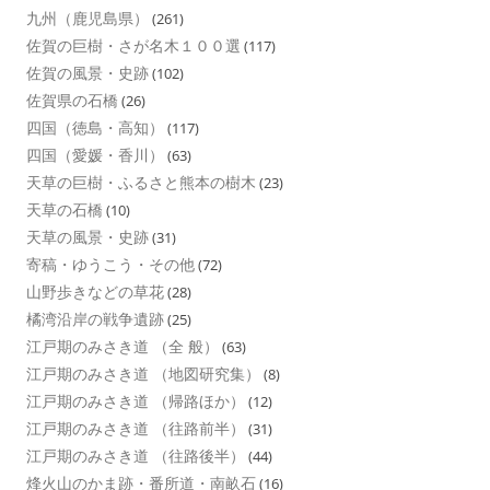
九州（鹿児島県）
(261)
佐賀の巨樹・さが名木１００選
(117)
佐賀の風景・史跡
(102)
佐賀県の石橋
(26)
四国（徳島・高知）
(117)
四国（愛媛・香川）
(63)
天草の巨樹・ふるさと熊本の樹木
(23)
天草の石橋
(10)
天草の風景・史跡
(31)
寄稿・ゆうこう・その他
(72)
山野歩きなどの草花
(28)
橘湾沿岸の戦争遺跡
(25)
江戸期のみさき道 （全 般）
(63)
江戸期のみさき道 （地図研究集）
(8)
江戸期のみさき道 （帰路ほか）
(12)
江戸期のみさき道 （往路前半）
(31)
江戸期のみさき道 （往路後半）
(44)
烽火山のかま跡・番所道・南畝石
(16)