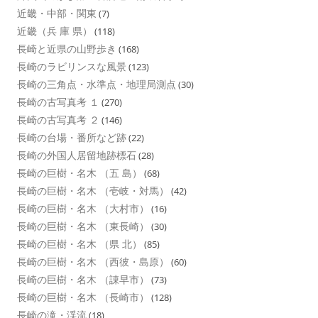
近畿・中部・関東
(7)
近畿（兵 庫 県）
(118)
長崎と近県の山野歩き
(168)
長崎のラビリンスな風景
(123)
長崎の三角点・水準点・地理局測点
(30)
長崎の古写真考 １
(270)
長崎の古写真考 ２
(146)
長崎の台場・番所など跡
(22)
長崎の外国人居留地跡標石
(28)
長崎の巨樹・名木 （五 島）
(68)
長崎の巨樹・名木 （壱岐・対馬）
(42)
長崎の巨樹・名木 （大村市）
(16)
長崎の巨樹・名木 （東長崎）
(30)
長崎の巨樹・名木 （県 北）
(85)
長崎の巨樹・名木 （西彼・島原）
(60)
長崎の巨樹・名木 （諌早市）
(73)
長崎の巨樹・名木 （長崎市）
(128)
長崎の滝・渓流
(18)