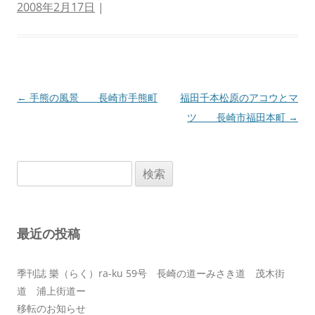
2008年2月17日
|
投
←
手熊の風景 長崎市手熊町
福田千本松原のアコウとマ
稿
ツ 長崎市福田本町
→
ナ
ビ
検
ゲ
索:
ー
シ
最近の投稿
ョ
ン
季刊誌 樂（らく）ra-ku 59号 長崎の道ーみさき道 茂木街
道 浦上街道ー
移転のお知らせ